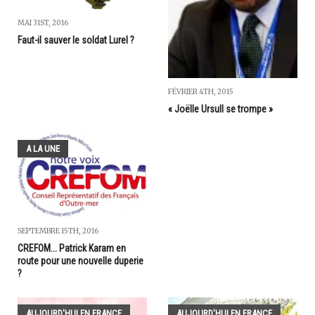
MAI 31ST, 2016
Faut-il sauver le soldat Lurel ?
FÉVRIER 4TH, 2015
« Joëlle Ursull se trompe »
A LA UNE
SEPTEMBRE 15TH, 2016
CREFOM... Patrick Karam en
route pour une nouvelle duperie
?
AUJOURD'HUI EN FRANCE
AUJOURD'HUI EN FRANCE