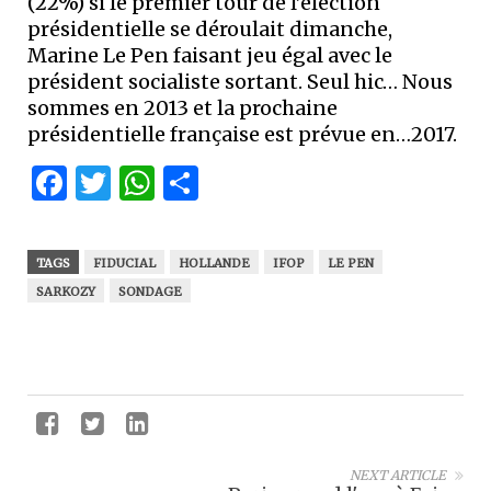
(22%) si le premier tour de l’élection
présidentielle se déroulait dimanche,
Marine Le Pen faisant jeu égal avec le
président socialiste sortant. Seul hic… Nous
sommes en 2013 et la prochaine
présidentielle française est prévue en…2017.
Facebook
Twitter
WhatsApp
Partager
TAGS
FIDUCIAL
HOLLANDE
IFOP
LE PEN
SARKOZY
SONDAGE
NEXT ARTICLE