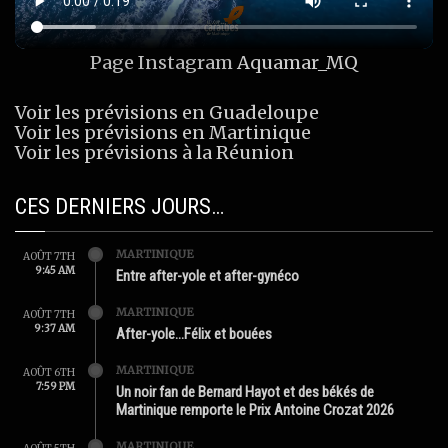
Page Instagram
Aquamar_MQ
Voir les prévisions en Guadeloupe
Voir les prévisions en Martinique
Voir les prévisions à la Réunion
CES DERNIERS JOURS…
MARTINIQUE
AOÛT 7TH
9:45 AM
Entre after-yole et after-gynéco
MARTINIQUE
AOÛT 7TH
9:37 AM
After-yole…Félix et bouées
MARTINIQUE
AOÛT 6TH
7:59 PM
Un noir fan de Bernard Hayot et des békés de
Martinique remporte le Prix Antoine Crozat 2026
MARTINIQUE