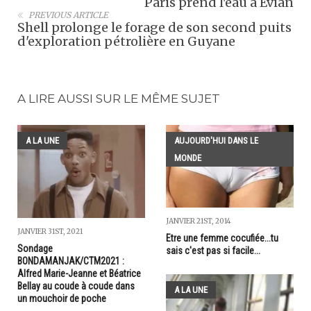
Paris prend l'eau à Evian
PREVIOUS ARTICLE
Shell prolonge le forage de son second puits
d'exploration pétrolière en Guyane
A LIRE AUSSI SUR LE MÊME SUJET
A LA UNE
AUJOURD'HUI DANS LE
MONDE
JANVIER 21ST, 2014
JANVIER 31ST, 2021
Etre une femme cocufiée...tu
Sondage
sais c'est pas si facile...
BONDAMANJAK/CTM2021 :
Alfred Marie-Jeanne et Béatrice
Bellay au coude à coude dans
A LA UNE
un mouchoir de poche