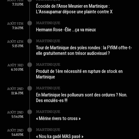
AOÛT 5TH
7:31 PM
Écocide de l’Anse Meunier en Martinique :
L’Assaupamar dépose une plainte contre X
MARTINIQUE
AOÛT 5TH
7:16 PM
Hermann Rose -Élie …ça va mieux
MARTINIQUE
AOÛT 4TH
5:15 PM
Tour de Martinique des yoles rondes : la FYRM offre-t-
elle gratuitement son trésor audiovisuel ?
MARTINIQUE
AOÛT 3RD
6:30 PM
Produit de 1ère nécessité en rupture de stock en
Martinique
MARTINIQUE
AOÛT 2ND
11:14 PM
En Martinique les pollueurs sont des ordures ? Non.
Des enculés-es !!!
MARTINIQUE
AOÛT 2ND
5:56 PM
« Mérine rivers to cross »
MARTINIQUE
AOÛT 2ND
5:48 PM
« Nou ka gadé MAS pasé »