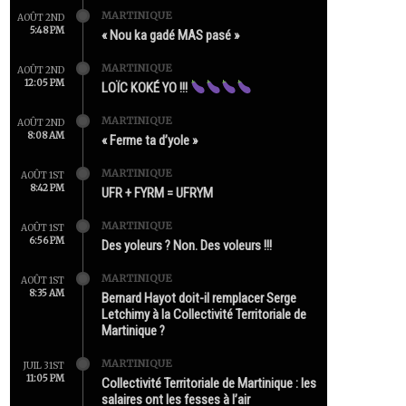
MARTINIQUE
AOÛT 2ND
5:48 PM
« Nou ka gadé MAS pasé »
MARTINIQUE
AOÛT 2ND
12:05 PM
LOÏC KOKÉ YO !!!
MARTINIQUE
AOÛT 2ND
8:08 AM
« Ferme ta d’yole »
MARTINIQUE
AOÛT 1ST
8:42 PM
UFR + FYRM = UFRYM
MARTINIQUE
AOÛT 1ST
6:56 PM
Des yoleurs ? Non. Des voleurs !!!
MARTINIQUE
AOÛT 1ST
8:35 AM
Bernard Hayot doit-il remplacer Serge
Letchimy à la Collectivité Territoriale de
Martinique ?
MARTINIQUE
JUIL 31ST
11:05 PM
Collectivité Territoriale de Martinique : les
salaires ont les fesses à l’air