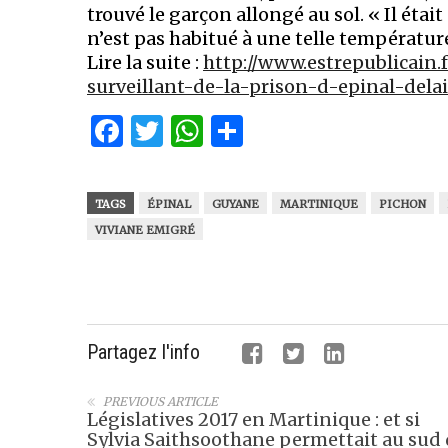
trouvé le garçon allongé au sol. « Il était
n’est pas habitué à une telle températur
Lire la suite :
http://www.estrepublicain.
surveillant-de-la-prison-d-epinal-dela
Facebook
Twitter
WhatsApp
Partager
TAGS
ÉPINAL
GUYANE
MARTINIQUE
PICHON
VIVIANE EMIGRÉ
Partagez l'info
PREVIOUS ARTICLE
Législatives 2017 en Martinique : et si
Sylvia Saithsoothane permettait au sud