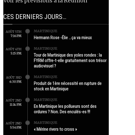
Voir les prévisions à la Réunion
CES DERNIERS JOURS…
MARTINIQUE
AOÛT 5TH
7:16 PM
Hermann Rose -Élie …ça va mieux
MARTINIQUE
AOÛT 4TH
5:15 PM
Tour de Martinique des yoles rondes : la
FYRM offre-t-elle gratuitement son trésor
audiovisuel ?
MARTINIQUE
AOÛT 3RD
6:30 PM
Produit de 1ère nécessité en rupture de
stock en Martinique
MARTINIQUE
AOÛT 2ND
11:14 PM
En Martinique les pollueurs sont des
ordures ? Non. Des enculés-es !!!
MARTINIQUE
AOÛT 2ND
5:56 PM
« Mérine rivers to cross »