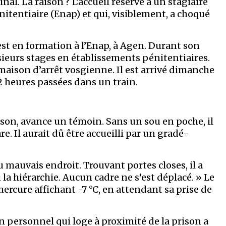
nal. La raison ? L’accueil réservé à un stagiaire
nitentiaire (Enap) et qui, visiblement, a choqué
st en formation à l’Enap, à Agen. Durant son
usieurs stages en établissements pénitentiaires.
a maison d’arrêt vosgienne. Il est arrivé dimanche
2 heures passées dans un train.
prison, avance un témoin. Sans un sou en poche, il
re. Il aurait dû être accueilli par un gradé-
 mauvais endroit. Trouvant portes closes, il a
 la hiérarchie. Aucun cadre ne s’est déplacé. » Le
 mercure affichant -7 °C, en attendant sa prise de
 personnel qui loge à proximité de la prison a