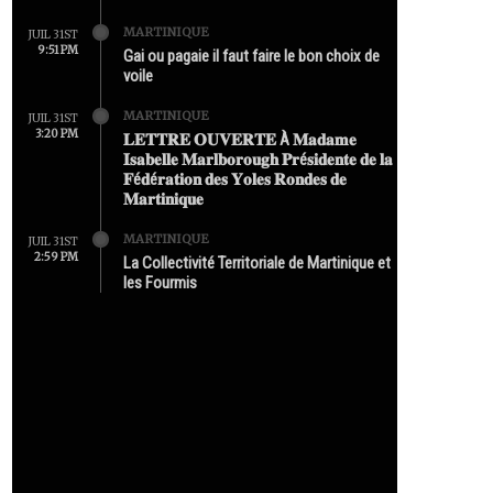
MARTINIQUE
JUIL 31ST
9:51 PM
Gai ou pagaie il faut faire le bon choix de
voile
MARTINIQUE
JUIL 31ST
3:20 PM
𝐋𝐄𝐓𝐓𝐑𝐄 𝐎𝐔𝐕𝐄𝐑𝐓𝐄 À 𝐌𝐚𝐝𝐚𝐦𝐞
𝐈𝐬𝐚𝐛𝐞𝐥𝐥𝐞 𝐌𝐚𝐫𝐥𝐛𝐨𝐫𝐨𝐮𝐠𝐡 𝐏𝐫é𝐬𝐢𝐝𝐞𝐧𝐭𝐞 𝐝𝐞 𝐥𝐚
𝐅é𝐝é𝐫𝐚𝐭𝐢𝐨𝐧 𝐝𝐞𝐬 𝐘𝐨𝐥𝐞𝐬 𝐑𝐨𝐧𝐝𝐞𝐬 𝐝𝐞
𝐌𝐚𝐫𝐭𝐢𝐧𝐢𝐪𝐮𝐞
MARTINIQUE
JUIL 31ST
2:59 PM
La Collectivité Territoriale de Martinique et
les Fourmis