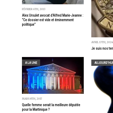
FÉVRIER 6TH, 2013
Alex Ursulet avocat d'Alfred Marie-Jeanne :
"Ce dossier est vide et éminemment
politique"
AVRIL 13TH, 202
Je suis nos terr
A LA UNE
AUJOURD'HUI
MARS 8TH, 2017
Quelle femme serait la meilleure députée
pour la Martinique ?