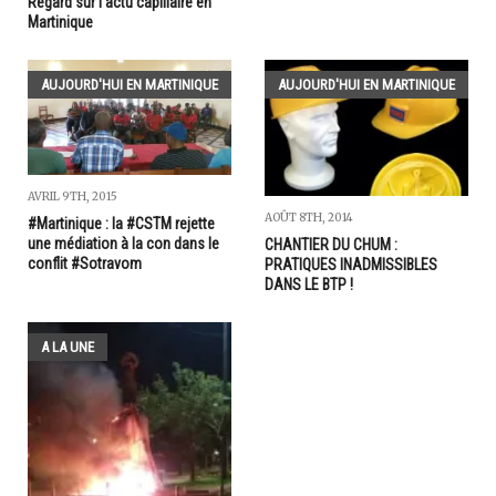
Regard sur l'actu capillaire en
Martinique
AUJOURD'HUI EN MARTINIQUE
AUJOURD'HUI EN MARTINIQUE
AVRIL 9TH, 2015
AOÛT 8TH, 2014
#Martinique : la #CSTM rejette
une médiation à la con dans le
CHANTIER DU CHUM :
conflit #Sotravom
PRATIQUES INADMISSIBLES
DANS LE BTP !
A LA UNE