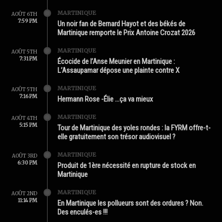
MARTINIQUE
AOÛT 6TH
7:59 PM
Un noir fan de Bernard Hayot et des békés de
Martinique remporte le Prix Antoine Crozat 2026
MARTINIQUE
AOÛT 5TH
7:31 PM
Écocide de l’Anse Meunier en Martinique :
L’Assaupamar dépose une plainte contre X
MARTINIQUE
AOÛT 5TH
7:16 PM
Hermann Rose -Élie …ça va mieux
MARTINIQUE
AOÛT 4TH
5:15 PM
Tour de Martinique des yoles rondes : la FYRM offre-t-
elle gratuitement son trésor audiovisuel ?
MARTINIQUE
AOÛT 3RD
6:30 PM
Produit de 1ère nécessité en rupture de stock en
Martinique
MARTINIQUE
AOÛT 2ND
11:14 PM
En Martinique les pollueurs sont des ordures ? Non.
Des enculés-es !!!