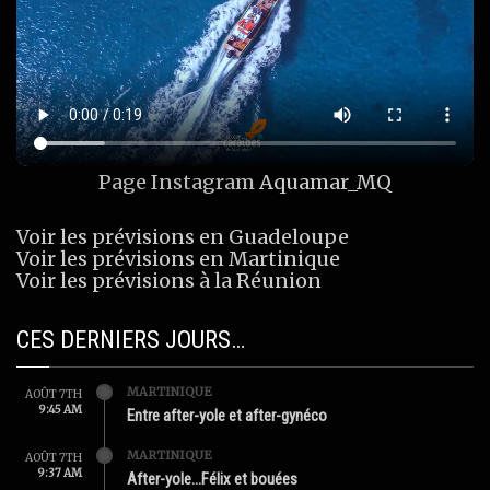
Page Instagram
Aquamar_MQ
Voir les prévisions en Guadeloupe
Voir les prévisions en Martinique
Voir les prévisions à la Réunion
CES DERNIERS JOURS…
MARTINIQUE
AOÛT 7TH
9:45 AM
Entre after-yole et after-gynéco
MARTINIQUE
AOÛT 7TH
9:37 AM
After-yole…Félix et bouées