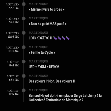
MARTINIQUE
AOÛT 2ND
5:56 PM
« Mérine rivers to cross »
MARTINIQUE
AOÛT 2ND
5:48 PM
« Nou ka gadé MAS pasé »
MARTINIQUE
AOÛT 2ND
12:05 PM
LOÏC KOKÉ YO !!!
MARTINIQUE
AOÛT 2ND
8:08 AM
« Ferme ta d’yole »
MARTINIQUE
AOÛT 1ST
8:42 PM
UFR + FYRM = UFRYM
MARTINIQUE
AOÛT 1ST
6:56 PM
Des yoleurs ? Non. Des voleurs !!!
MARTINIQUE
AOÛT 1ST
8:35 AM
Bernard Hayot doit-il remplacer Serge Letchimy à la
Collectivité Territoriale de Martinique ?