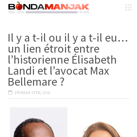
Il y a t-il ou il y a t-il eu…
un lien étroit entre
l’historienne Élisabeth
Landi et l’avocat Max
Bellemare ?
FÉVRIER 27TH, 2021