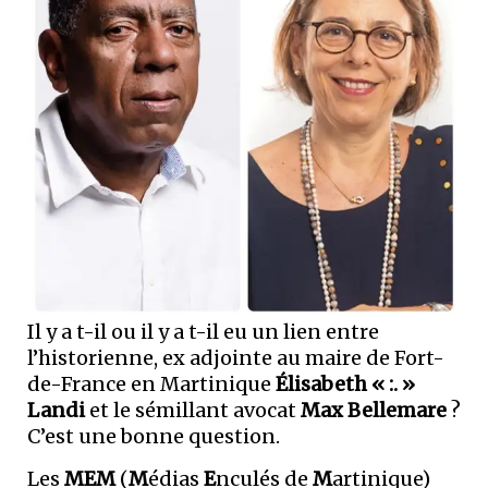
Il y a t-il ou il y a t-il eu un lien entre
l’historienne, ex adjointe au maire de Fort-
de-France en Martinique
Élisabeth « :. »
Landi
et le sémillant avocat
Max Bellemare
?
C’est une bonne question.
Les
MEM
(
M
édias
E
nculés de
M
artinique)