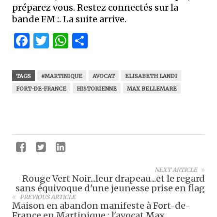
préparez vous. Restez connectés sur la
bande FM :. La suite arrive.
Facebook
Twitter
WhatsApp
Partager
TAGS
#MARTINIQUE
AVOCAT
ELISABETH LANDI
FORT-DE-FRANCE
HISTORIENNE
MAX BELLEMARE
NEXT ARTICLE
Rouge Vert Noir...leur drapeau...et le regard
sans équivoque d'une jeunesse prise en flag
PREVIOUS ARTICLE
Maison en abandon manifeste à Fort-de-
France en Martinique : l'avocat Max