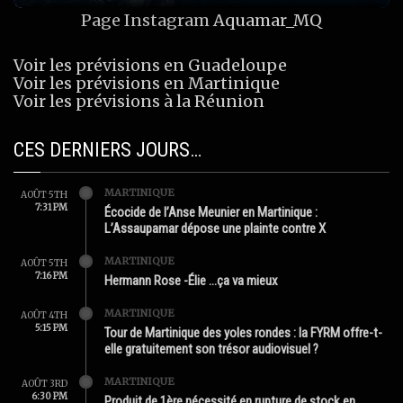
Page Instagram
Aquamar_MQ
Voir les prévisions en Guadeloupe
Voir les prévisions en Martinique
Voir les prévisions à la Réunion
CES DERNIERS JOURS…
MARTINIQUE
AOÛT 5TH
7:31 PM
Écocide de l’Anse Meunier en Martinique :
L’Assaupamar dépose une plainte contre X
MARTINIQUE
AOÛT 5TH
7:16 PM
Hermann Rose -Élie …ça va mieux
MARTINIQUE
AOÛT 4TH
5:15 PM
Tour de Martinique des yoles rondes : la FYRM offre-t-
elle gratuitement son trésor audiovisuel ?
MARTINIQUE
AOÛT 3RD
6:30 PM
Produit de 1ère nécessité en rupture de stock en