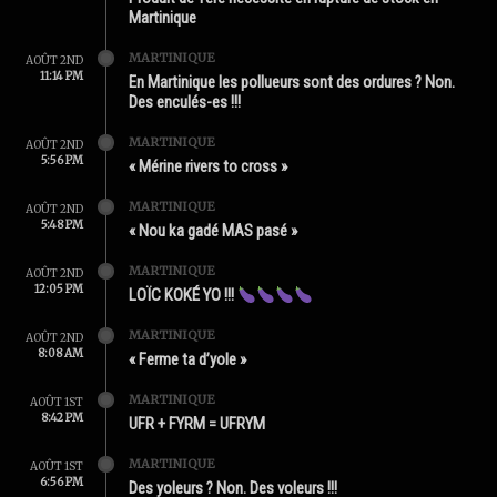
Martinique
MARTINIQUE
AOÛT 2ND
11:14 PM
En Martinique les pollueurs sont des ordures ? Non.
Des enculés-es !!!
MARTINIQUE
AOÛT 2ND
5:56 PM
« Mérine rivers to cross »
MARTINIQUE
AOÛT 2ND
5:48 PM
« Nou ka gadé MAS pasé »
MARTINIQUE
AOÛT 2ND
12:05 PM
LOÏC KOKÉ YO !!!
MARTINIQUE
AOÛT 2ND
8:08 AM
« Ferme ta d’yole »
MARTINIQUE
AOÛT 1ST
8:42 PM
UFR + FYRM = UFRYM
MARTINIQUE
AOÛT 1ST
6:56 PM
Des yoleurs ? Non. Des voleurs !!!