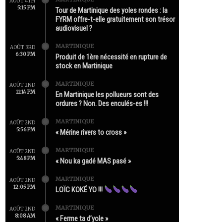
AOÛT 4TH
5:15 PM
Tour de Martinique des yoles rondes : la
FYRM offre-t-elle gratuitement son trésor
audiovisuel ?
MARTINIQUE
AOÛT 3RD
6:30 PM
Produit de 1ère nécessité en rupture de
stock en Martinique
MARTINIQUE
AOÛT 2ND
11:14 PM
En Martinique les pollueurs sont des
ordures ? Non. Des enculés-es !!!
MARTINIQUE
AOÛT 2ND
5:56 PM
« Mérine rivers to cross »
MARTINIQUE
AOÛT 2ND
5:48 PM
« Nou ka gadé MAS pasé »
MARTINIQUE
AOÛT 2ND
12:05 PM
LOÏC KOKÉ YO !!!
MARTINIQUE
AOÛT 2ND
8:08 AM
« Ferme ta d’yole »