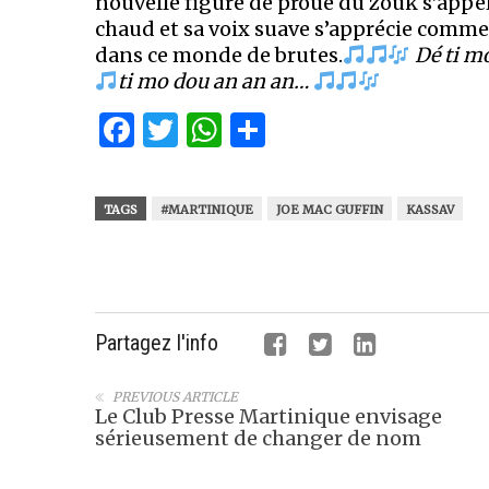
nouvelle figure de proue du zouk s’appe
chaud et sa voix suave s’apprécie comm
dans ce monde de brutes.
Dé ti m
ti mo dou an an an…
Facebook
Twitter
WhatsApp
Partager
TAGS
#MARTINIQUE
JOE MAC GUFFIN
KASSAV
Partagez l'info
PREVIOUS ARTICLE
Le Club Presse Martinique envisage
sérieusement de changer de nom