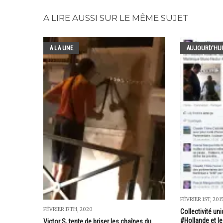
A LIRE AUSSI SUR LE MÊME SUJET
A LA UNE
AUJOURD'HUI
FÉVRIER 1ST, 201
FÉVRIER 17TH, 2020
Collectivité uni
#Hollande et le
Victor S, tente de briser les chaînes du