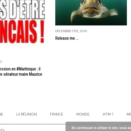
DÉCEMBRE 5TH, 2020
Release me ...
15
ession en #Martinique : il
..le sénateur maire Maurice
NE
LA RÉUNION
FRANCE
MONDE
WTM ?
ME
En continuant à utiliser le site, vous a
vés