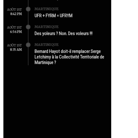
MARTINIQUE
AOÛT 1ST
8:42 PM
UFR + FYRM = UFRYM
MARTINIQUE
AOÛT 1ST
6:56 PM
Des yoleurs ? Non. Des voleurs !!!
MARTINIQUE
AOÛT 1ST
8:35 AM
Bernard Hayot doit-il remplacer Serge
Letchimy à la Collectivité Territoriale de
Martinique ?