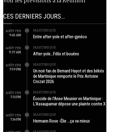
Voir les prévisions à la Réunion
CES DERNIERS JOURS…
MARTINIQUE
AOÛT 7TH
9:45 AM
Entre after-yole et after-gynéco
MARTINIQUE
AOÛT 7TH
9:37 AM
After-yole…Félix et bouées
MARTINIQUE
AOÛT 6TH
7:59 PM
Un noir fan de Bernard Hayot et des békés
de Martinique remporte le Prix Antoine
Crozat 2026
MARTINIQUE
AOÛT 5TH
7:31 PM
Écocide de l’Anse Meunier en Martinique :
L’Assaupamar dépose une plainte contre X
MARTINIQUE
AOÛT 5TH
7:16 PM
Hermann Rose -Élie …ça va mieux
MARTINIQUE