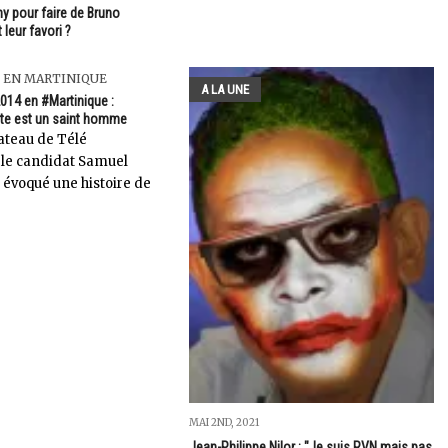
y pour faire de Bruno
leur favori ?
 EN MARTINIQUE
A LA UNE
014 en #Martinique :
te est un saint homme
lateau de Télé
 le candidat Samuel
 évoqué une histoire de
MAI 2ND, 2021
Jean-Philippe Nilor : "Je suis RVN mais pas