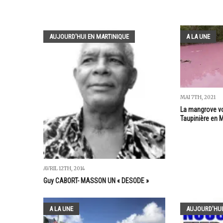
AUJOURD'HUI EN MARTINIQUE
A LA UNE
MAI 7TH, 2021
La mangrove voi
Taupinière en M
AVRIL 12TH, 2014
Guy CABORT- MASSON UN « DESODE »
A LA UNE
AUJOURD'HUI