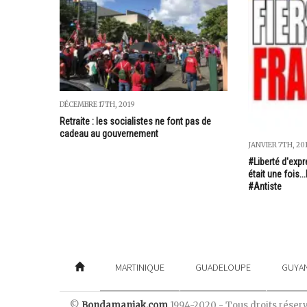
DÉCEMBRE 17TH, 2019
Retraite : les socialistes ne font pas de
cadeau au gouvernement
JANVIER 7TH, 20
#Liberté d'expr
était une fois.
#Antiste
MARTINIQUE
GUADELOUPE
GUYA
©
Bondamanjak.com
1994-2020 - Tous droits réser