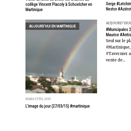
Serge #Letchim
collège Vincent Placoly à Schoelcher en
Nestor #Azérot 
Martinique
AUJOURD'HUI
AUJOURD'HUI EN MARTINIQUE
#Municipales 2
Maurice #Antis
Seul sur le p
#Martinique,
#Tavernier a
vente de...
MARS 27TH, 2015
L'image du jour (27/03/15) #martinique