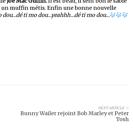
lle
Joe Mac Guffin.
Il est beau, il sent bon le sable
e un muffin métis. Enfin une bonne nouvelle
o dou…dé ti mo dou…yeahhh…dé ti mo dou…
NEXT ARTICLE
Bunny Wailer rejoint Bob Marley et Peter
Tosh