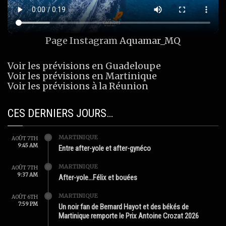
Page Instagram
Aquamar_MQ
Voir les prévisions en Guadeloupe
Voir les prévisions en Martinique
Voir les prévisions à la Réunion
CES DERNIERS JOURS…
MARTINIQUE
AOÛT 7TH
9:45 AM
Entre after-yole et after-gynéco
MARTINIQUE
AOÛT 7TH
9:37 AM
After-yole…Félix et bouées
MARTINIQUE
AOÛT 6TH
7:59 PM
Un noir fan de Bernard Hayot et des békés de
Martinique remporte le Prix Antoine Crozat 2026