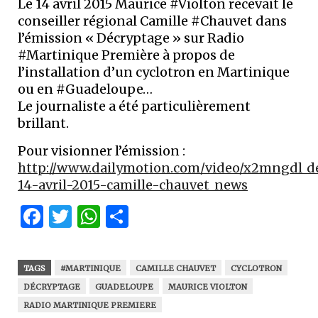
Le 14 avril 2015 Maurice #Violton recevait le
conseiller régional Camille #Chauvet dans
l’émission « Décryptage » sur Radio
#Martinique Première à propos de
l’installation d’un cyclotron en Martinique
ou en #Guadeloupe…
Le journaliste a été particulièrement
brillant.
Pour visionner l’émission :
http://www.dailymotion.com/video/x2mngdl_d
14-avril-2015-camille-chauvet_news
Facebook
Twitter
WhatsApp
Partager
TAGS
#MARTINIQUE
CAMILLE CHAUVET
CYCLOTRON
DÉCRYPTAGE
GUADELOUPE
MAURICE VIOLTON
RADIO MARTINIQUE PREMIERE