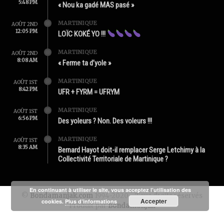
5:48 PM
« Nou ka gadé MAS pasé »
MARTINIQUE
AOÛT 2ND
12:05 PM
LOÏC KOKÉ YO !!!
MARTINIQUE
AOÛT 2ND
8:08 AM
« Ferme ta d’yole »
MARTINIQUE
AOÛT 1ST
8:42 PM
UFR + FYRM = UFRYM
MARTINIQUE
AOÛT 1ST
6:56 PM
Des yoleurs ? Non. Des voleurs !!!
MARTINIQUE
AOÛT 1ST
8:35 AM
Bernard Hayot doit-il remplacer Serge Letchimy à la
Collectivité Territoriale de Martinique ?
En continuant à utiliser le site, vous acceptez l’utilisation des
©
Bondamanjak.com
1994-2020 - Tous droits réservés
Accepter
cookies.
Plus d’informations
Produit par
Bondamanjak