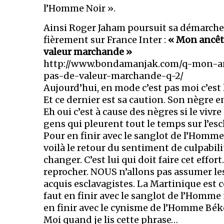
l’Homme Noir ».
Ainsi Roger Jaham poursuit sa démarche pr
fièrement sur France Inter :
« Mon ancêtr
valeur marchande »
http://www.bondamanjak.com/q-mon-anc
pas-de-valeur-marchande-q-2/
Aujourd’hui, en mode c’est pas moi c’est 
Et ce dernier est sa caution. Son nègre e
Eh oui c’est à cause des nègres si le viv
gens qui pleurent tout le temps sur l’escl
Pour en finir avec le sanglot de l’Homme 
voilà le retour du sentiment de culpabilit
changer. C’est lui qui doit faire cet effo
reprocher. NOUS n’allons pas assumer le
acquis esclavagistes. La Martinique est c
faut en finir avec le sanglot de l’Homme
en finir avec le cynisme de l’Homme Béké.
Moi quand je lis cette phrase…