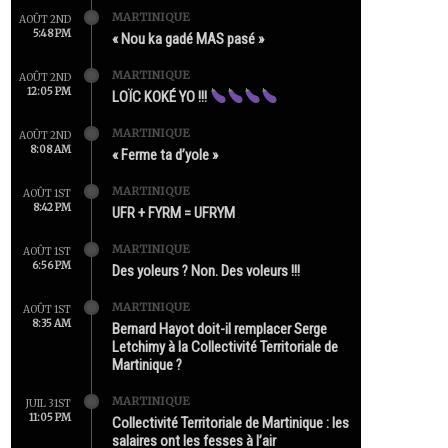
MARTINIQUE
AOÛT 2ND
5:48 PM
« Nou ka gadé MAS pasé »
MARTINIQUE
AOÛT 2ND
12:05 PM
LOÏC KOKÉ YO !!!
MARTINIQUE
AOÛT 2ND
8:08 AM
« Ferme ta d’yole »
MARTINIQUE
AOÛT 1ST
8:42 PM
UFR + FYRM = UFRYM
MARTINIQUE
AOÛT 1ST
6:56 PM
Des yoleurs ? Non. Des voleurs !!!
MARTINIQUE
AOÛT 1ST
8:35 AM
Bernard Hayot doit-il remplacer Serge
Letchimy à la Collectivité Territoriale de
Martinique ?
MARTINIQUE
JUIL 31ST
11:05 PM
Collectivité Territoriale de Martinique : les
salaires ont les fesses à l’air