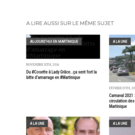
A LIRE AUSSI SUR LE MÊME SUJET
AUJOURD'HUI EN MARTINIQUE
A LA UNE
NOVEMBRE 11TH, 2014
Du #Cosette à Lady Grâce...ça sent fort la
bitte d'amarrage en #Martinique
FÉVRIER 15TH, 2
Carnaval 2021 :
circulation de
Martinique
A LA UNE
A LA UNE