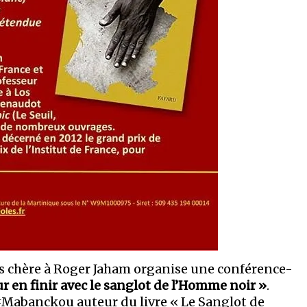
les chère à Roger Jaham organise une conférence-
r en finir avec le sanglot de l’Homme noir »
.
n #Mabanckou auteur du livre « Le Sanglot de