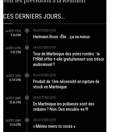
Voir les prévisions à la Réunion
CES DERNIERS JOURS…
MARTINIQUE
AOÛT 5TH
7:16 PM
Hermann Rose -Élie …ça va mieux
MARTINIQUE
AOÛT 4TH
5:15 PM
Tour de Martinique des yoles rondes : la
FYRM offre-t-elle gratuitement son trésor
audiovisuel ?
MARTINIQUE
AOÛT 3RD
6:30 PM
Produit de 1ère nécessité en rupture de
stock en Martinique
MARTINIQUE
AOÛT 2ND
11:14 PM
En Martinique les pollueurs sont des
ordures ? Non. Des enculés-es !!!
MARTINIQUE
AOÛT 2ND
5:56 PM
« Mérine rivers to cross »