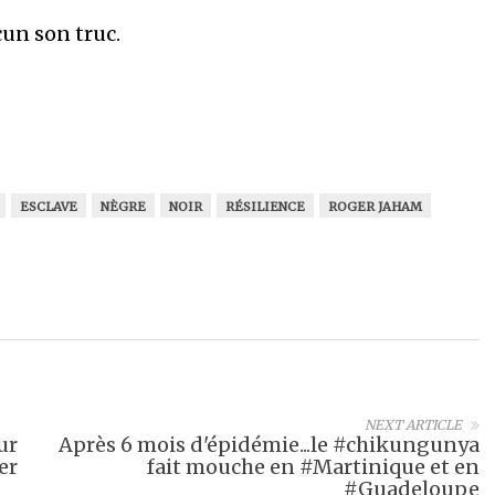
cun son truc.
ESCLAVE
NÈGRE
NOIR
RÉSILIENCE
ROGER JAHAM
NEXT ARTICLE
ur
Après 6 mois d'épidémie...le #chikungunya
er
fait mouche en #Martinique et en
#Guadeloupe