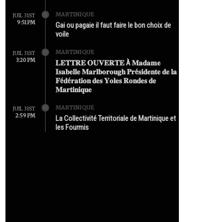
MARTINIQUE
JUIL 31ST
9:51 PM
Gai ou pagaie il faut faire le bon choix de
voile
MARTINIQUE
JUIL 31ST
3:20 PM
𝐋𝐄𝐓𝐓𝐑𝐄 𝐎𝐔𝐕𝐄𝐑𝐓𝐄 À 𝐌𝐚𝐝𝐚𝐦𝐞
𝐈𝐬𝐚𝐛𝐞𝐥𝐥𝐞 𝐌𝐚𝐫𝐥𝐛𝐨𝐫𝐨𝐮𝐠𝐡 𝐏𝐫é𝐬𝐢𝐝𝐞𝐧𝐭𝐞 𝐝𝐞 𝐥𝐚
𝐅é𝐝é𝐫𝐚𝐭𝐢𝐨𝐧 𝐝𝐞𝐬 𝐘𝐨𝐥𝐞𝐬 𝐑𝐨𝐧𝐝𝐞𝐬 𝐝𝐞
𝐌𝐚𝐫𝐭𝐢𝐧𝐢𝐪𝐮𝐞
MARTINIQUE
JUIL 31ST
2:59 PM
La Collectivité Territoriale de Martinique et
les Fourmis