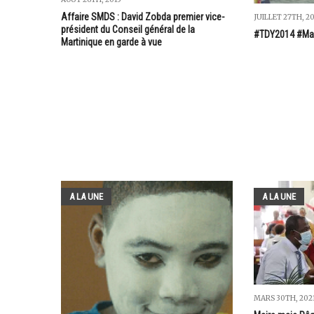
Affaire SMDS : David Zobda premier vice-
JUILLET 27TH, 2
président du Conseil général de la
#TDY2014 #Marti
Martinique en garde à vue
A LA UNE
A LA UNE
MARS 30TH, 202