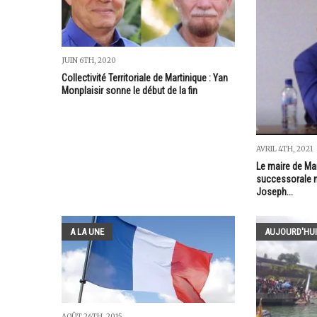
JUIN 6TH, 2020
Collectivité Territoriale de Martinique : Yan
Monplaisir sonne le début de la fin
AVRIL 4TH, 2021
Le maire de Ma
successorale n'
Joseph...
A LA UNE
AUJOURD'HUI
AOÛT 26TH, 2015