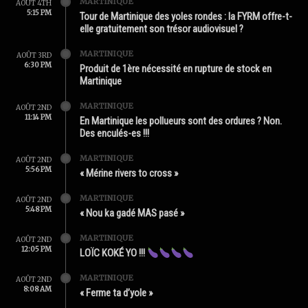
MARTINIQUE
AOÛT 4TH
5:15 PM
Tour de Martinique des yoles rondes : la FYRM offre-t-
elle gratuitement son trésor audiovisuel ?
MARTINIQUE
AOÛT 3RD
6:30 PM
Produit de 1ère nécessité en rupture de stock en
Martinique
MARTINIQUE
AOÛT 2ND
11:14 PM
En Martinique les pollueurs sont des ordures ? Non.
Des enculés-es !!!
MARTINIQUE
AOÛT 2ND
5:56 PM
« Mérine rivers to cross »
MARTINIQUE
AOÛT 2ND
5:48 PM
« Nou ka gadé MAS pasé »
MARTINIQUE
AOÛT 2ND
12:05 PM
LOÏC KOKÉ YO !!!
MARTINIQUE
AOÛT 2ND
8:08 AM
« Ferme ta d’yole »