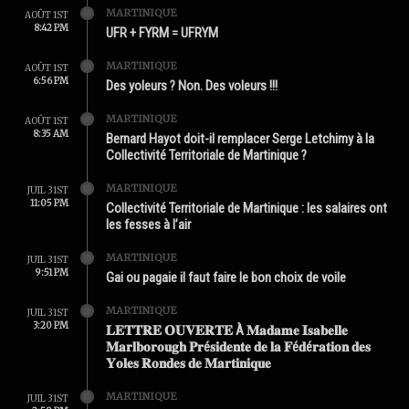
MARTINIQUE
AOÛT 1ST
8:42 PM
UFR + FYRM = UFRYM
MARTINIQUE
AOÛT 1ST
6:56 PM
Des yoleurs ? Non. Des voleurs !!!
MARTINIQUE
AOÛT 1ST
8:35 AM
Bernard Hayot doit-il remplacer Serge Letchimy à la
Collectivité Territoriale de Martinique ?
MARTINIQUE
JUIL 31ST
11:05 PM
Collectivité Territoriale de Martinique : les salaires ont
les fesses à l’air
MARTINIQUE
JUIL 31ST
9:51 PM
Gai ou pagaie il faut faire le bon choix de voile
MARTINIQUE
JUIL 31ST
3:20 PM
𝐋𝐄𝐓𝐓𝐑𝐄 𝐎𝐔𝐕𝐄𝐑𝐓𝐄 À 𝐌𝐚𝐝𝐚𝐦𝐞 𝐈𝐬𝐚𝐛𝐞𝐥𝐥𝐞
𝐌𝐚𝐫𝐥𝐛𝐨𝐫𝐨𝐮𝐠𝐡 𝐏𝐫é𝐬𝐢𝐝𝐞𝐧𝐭𝐞 𝐝𝐞 𝐥𝐚 𝐅é𝐝é𝐫𝐚𝐭𝐢𝐨𝐧 𝐝𝐞𝐬
𝐘𝐨𝐥𝐞𝐬 𝐑𝐨𝐧𝐝𝐞𝐬 𝐝𝐞 𝐌𝐚𝐫𝐭𝐢𝐧𝐢𝐪𝐮𝐞
MARTINIQUE
JUIL 31ST