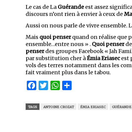
Le cas de La
Guérande
est assez signific
discours n’ont rien à envier à ceux de
Ma
Aussi on nous parle de vivre ensemble. L
Mais
quoi penser
quand on réalise que po
ensemble…entre nous » .
Quoi penser
de
penser
des groupes Facebook « Jah Famili
par substitution cher à
Émia Eriasec
est 
vols des terres notamment dans les com
fait vraiment plus dans le tabou.
Facebook
Twitter
WhatsApp
Partager
TAGS
ANTOINE CROZAT
ÉMIA ERIASEC
GUÉRANDE