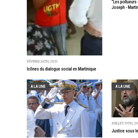
"Les pollueurs 
Joseph - Marti
FÉVRIER 24TH, 2021
Icônes du dialogue social en Martinique
A LA UNE
A LA UNE
JUILLET 19TH, 2
Justice sous l