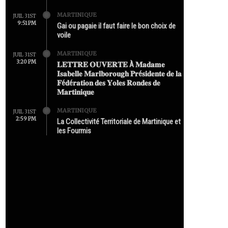
MARTINIQUE
JUIL 31ST
9:51 PM
Gai ou pagaie il faut faire le bon choix de
voile
MARTINIQUE
JUIL 31ST
3:20 PM
𝐋𝐄𝐓𝐓𝐑𝐄 𝐎𝐔𝐕𝐄𝐑𝐓𝐄 À 𝐌𝐚𝐝𝐚𝐦𝐞
𝐈𝐬𝐚𝐛𝐞𝐥𝐥𝐞 𝐌𝐚𝐫𝐥𝐛𝐨𝐫𝐨𝐮𝐠𝐡 𝐏𝐫é𝐬𝐢𝐝𝐞𝐧𝐭𝐞 𝐝𝐞 𝐥𝐚
𝐅é𝐝é𝐫𝐚𝐭𝐢𝐨𝐧 𝐝𝐞𝐬 𝐘𝐨𝐥𝐞𝐬 𝐑𝐨𝐧𝐝𝐞𝐬 𝐝𝐞
𝐌𝐚𝐫𝐭𝐢𝐧𝐢𝐪𝐮𝐞
MARTINIQUE
JUIL 31ST
2:59 PM
La Collectivité Territoriale de Martinique et
les Fourmis