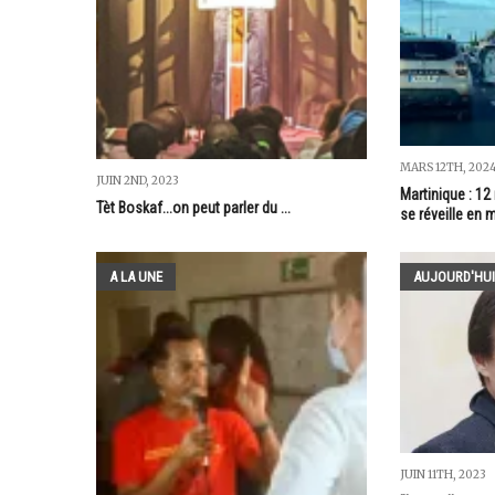
MARS 12TH, 202
JUIN 2ND, 2023
Martinique : 12
Tèt Boskaf...on peut parler du ...
se réveille en
A LA UNE
AUJOURD'HUI
JUIN 11TH, 2023