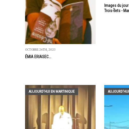
Images du jour 
Trois-Îlets - Ma
OCTOBRE 26TH, 2023
ÉMIA ERIASEC...
AUJOURD'HUI EN MARTINIQUE
AUJOURD'HUI