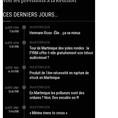
Voir les prévisions à la Réunion
CES DERNIERS JOURS…
MARTINIQUE
AOÛT 5TH
7:16 PM
Hermann Rose -Élie …ça va mieux
MARTINIQUE
AOÛT 4TH
5:15 PM
Tour de Martinique des yoles rondes : la
FYRM offre-t-elle gratuitement son trésor
audiovisuel ?
MARTINIQUE
AOÛT 3RD
6:30 PM
Produit de 1ère nécessité en rupture de
stock en Martinique
MARTINIQUE
AOÛT 2ND
11:14 PM
En Martinique les pollueurs sont des
ordures ? Non. Des enculés-es !!!
MARTINIQUE
AOÛT 2ND
5:56 PM
« Mérine rivers to cross »