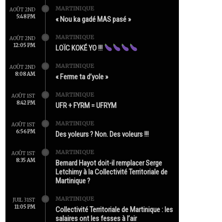
MARTINIQUE
AOÛT 2ND
5:48 PM
« Nou ka gadé MAS pasé »
MARTINIQUE
AOÛT 2ND
12:05 PM
LOÏC KOKÉ YO !!!
MARTINIQUE
AOÛT 2ND
8:08 AM
« Ferme ta d’yole »
MARTINIQUE
AOÛT 1ST
8:42 PM
UFR + FYRM = UFRYM
MARTINIQUE
AOÛT 1ST
6:56 PM
Des yoleurs ? Non. Des voleurs !!!
MARTINIQUE
AOÛT 1ST
8:35 AM
Bernard Hayot doit-il remplacer Serge
Letchimy à la Collectivité Territoriale de
Martinique ?
MARTINIQUE
JUIL 31ST
11:05 PM
Collectivité Territoriale de Martinique : les
salaires ont les fesses à l’air