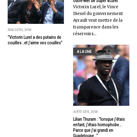
Outre-Mer de Super #Lurel
Victorin Lurel, le Vince
Diesel du gouvernement
Ayrault veut mettre de la
transparence dans les
MAI 24TH, 2018
réservoirs...
"Victorin Lurel a des putains de
couilles...et j'aime ses couilles"
A LA UNE
AOÛT 4TH, 2018
Lilian Thuram : "lorsque j’étais
enfant, j’étais homophobe…
Parce que j’ai grandi en
Guadeloupe..."