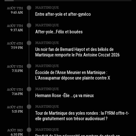
MARTINIQUE
AOÛT 7TH
9:45 AM
Entre after-yole et after-gynéco
MARTINIQUE
AOÛT 7TH
9:37 AM
After-yole…Félix et bouées
MARTINIQUE
AOÛT 6TH
7:59 PM
Un noir fan de Bernard Hayot et des békés de
Martinique remporte le Prix Antoine Crozat 2026
MARTINIQUE
AOÛT 5TH
7:31 PM
Écocide de l’Anse Meunier en Martinique :
L’Assaupamar dépose une plainte contre X
MARTINIQUE
AOÛT 5TH
7:16 PM
Hermann Rose -Élie …ça va mieux
MARTINIQUE
AOÛT 4TH
5:15 PM
Tour de Martinique des yoles rondes : la FYRM offre-t-
elle gratuitement son trésor audiovisuel ?
MARTINIQUE
AOÛT 3RD
6:30 PM