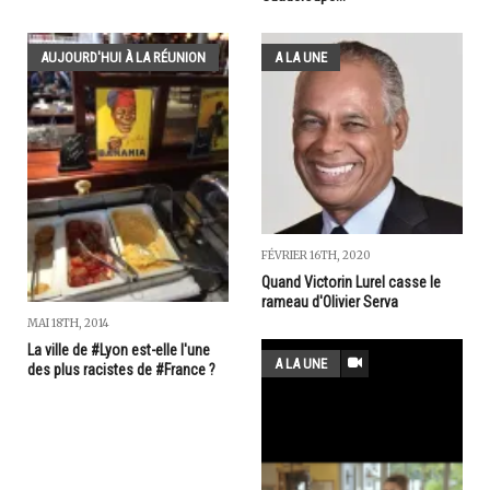
AUJOURD'HUI À LA RÉUNION
A LA UNE
FÉVRIER 16TH, 2020
Quand Victorin Lurel casse le
rameau d'Olivier Serva
MAI 18TH, 2014
La ville de #Lyon est-elle l'une
A LA UNE
des plus racistes de #France ?