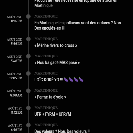
Produit de 1ère nécessité en rupture de stock en
Martinique
MARTINIQUE
AOÛT 2ND
11:14 PM
En Martinique les pollueurs sont des ordures ? Non.
Des enculés-es !!!
MARTINIQUE
AOÛT 2ND
5:56 PM
« Mérine rivers to cross »
MARTINIQUE
AOÛT 2ND
5:48 PM
« Nou ka gadé MAS pasé »
MARTINIQUE
AOÛT 2ND
12:05 PM
LOÏC KOKÉ YO !!!
MARTINIQUE
AOÛT 2ND
8:08 AM
« Ferme ta d’yole »
MARTINIQUE
AOÛT 1ST
8:42 PM
UFR + FYRM = UFRYM
MARTINIQUE
AOÛT 1ST
6:56 PM
Des yoleurs ? Non. Des voleurs !!!