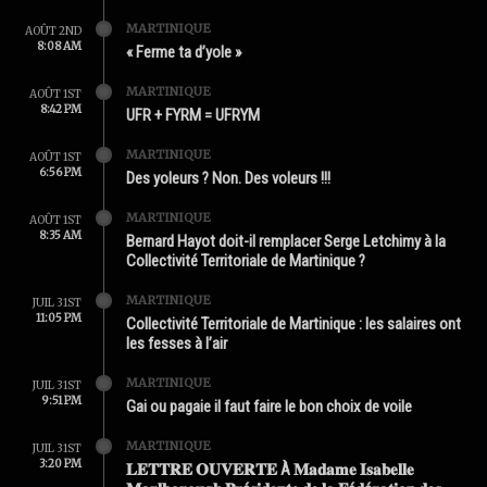
MARTINIQUE
AOÛT 2ND
8:08 AM
« Ferme ta d’yole »
MARTINIQUE
AOÛT 1ST
8:42 PM
UFR + FYRM = UFRYM
MARTINIQUE
AOÛT 1ST
6:56 PM
Des yoleurs ? Non. Des voleurs !!!
MARTINIQUE
AOÛT 1ST
8:35 AM
Bernard Hayot doit-il remplacer Serge Letchimy à la
Collectivité Territoriale de Martinique ?
MARTINIQUE
JUIL 31ST
11:05 PM
Collectivité Territoriale de Martinique : les salaires ont
les fesses à l’air
MARTINIQUE
JUIL 31ST
9:51 PM
Gai ou pagaie il faut faire le bon choix de voile
MARTINIQUE
JUIL 31ST
3:20 PM
𝐋𝐄𝐓𝐓𝐑𝐄 𝐎𝐔𝐕𝐄𝐑𝐓𝐄 À 𝐌𝐚𝐝𝐚𝐦𝐞 𝐈𝐬𝐚𝐛𝐞𝐥𝐥𝐞