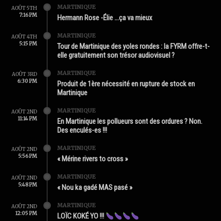
MARTINIQUE
AOÛT 5TH
7:16 PM
Hermann Rose -Élie …ça va mieux
MARTINIQUE
AOÛT 4TH
5:15 PM
Tour de Martinique des yoles rondes : la FYRM offre-t-
elle gratuitement son trésor audiovisuel ?
MARTINIQUE
AOÛT 3RD
6:30 PM
Produit de 1ère nécessité en rupture de stock en
Martinique
MARTINIQUE
AOÛT 2ND
11:14 PM
En Martinique les pollueurs sont des ordures ? Non.
Des enculés-es !!!
MARTINIQUE
AOÛT 2ND
5:56 PM
« Mérine rivers to cross »
MARTINIQUE
AOÛT 2ND
5:48 PM
« Nou ka gadé MAS pasé »
MARTINIQUE
AOÛT 2ND
12:05 PM
LOÏC KOKÉ YO !!!