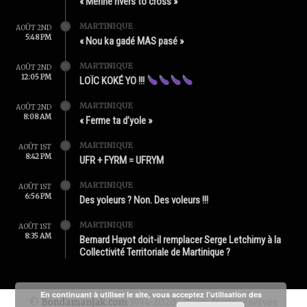
« Mérine rivers to cross »
MARTINIQUE
AOÛT 2ND
5:48 PM
« Nou ka gadé MAS pasé »
MARTINIQUE
AOÛT 2ND
12:05 PM
LOÏC KOKÉ YO !!!
MARTINIQUE
AOÛT 2ND
8:08 AM
« Ferme ta d’yole »
MARTINIQUE
AOÛT 1ST
8:42 PM
UFR + FYRM = UFRYM
MARTINIQUE
AOÛT 1ST
6:56 PM
Des yoleurs ? Non. Des voleurs !!!
MARTINIQUE
AOÛT 1ST
8:35 AM
Bernard Hayot doit-il remplacer Serge Letchimy à la
Collectivité Territoriale de Martinique ?
En continuant à utiliser le site, vous acceptez l’utilisation des
©
Bondamanjak.com
1994-2020 - Tous droits réservés