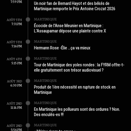
7:59 PM
Un noir fan de Bernard Hayot et des békés de
Martinique remporte le Prix Antoine Crozat 2026
MARTINIQUE
AOÛT 5TH
7:31 PM
Écocide de l’Anse Meunier en Martinique :
L’Assaupamar dépose une plainte contre X
MARTINIQUE
AOÛT 5TH
7:16 PM
Hermann Rose -Élie …ça va mieux
MARTINIQUE
AOÛT 4TH
5:15 PM
Tour de Martinique des yoles rondes : la FYRM offre-t-
elle gratuitement son trésor audiovisuel ?
MARTINIQUE
AOÛT 3RD
6:30 PM
Produit de 1ère nécessité en rupture de stock en
Martinique
MARTINIQUE
AOÛT 2ND
11:14 PM
En Martinique les pollueurs sont des ordures ? Non.
Des enculés-es !!!
MARTINIQUE
AOÛT 2ND
5:56 PM