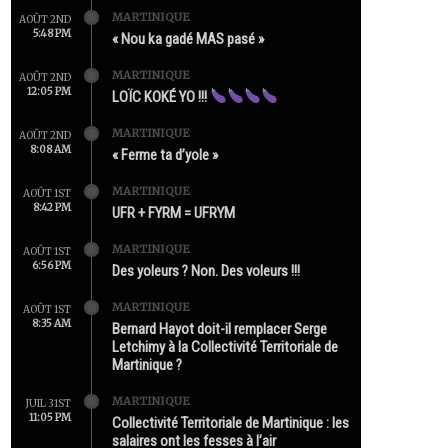
MARTINIQUE
AOÛT 2ND
5:48 PM
« Nou ka gadé MAS pasé »
MARTINIQUE
AOÛT 2ND
12:05 PM
LOÏC KOKÉ YO !!!
MARTINIQUE
AOÛT 2ND
8:08 AM
« Ferme ta d’yole »
MARTINIQUE
AOÛT 1ST
8:42 PM
UFR + FYRM = UFRYM
MARTINIQUE
AOÛT 1ST
6:56 PM
Des yoleurs ? Non. Des voleurs !!!
MARTINIQUE
AOÛT 1ST
8:35 AM
Bernard Hayot doit-il remplacer Serge
Letchimy à la Collectivité Territoriale de
Martinique ?
MARTINIQUE
JUIL 31ST
11:05 PM
Collectivité Territoriale de Martinique : les
salaires ont les fesses à l’air