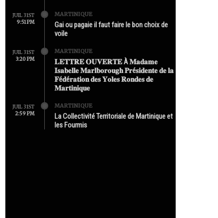
MARTINIQUE
JUIL 31ST
9:51 PM
Gai ou pagaie il faut faire le bon choix de
voile
MARTINIQUE
JUIL 31ST
3:20 PM
𝐋𝐄𝐓𝐓𝐑𝐄 𝐎𝐔𝐕𝐄𝐑𝐓𝐄 À 𝐌𝐚𝐝𝐚𝐦𝐞
𝐈𝐬𝐚𝐛𝐞𝐥𝐥𝐞 𝐌𝐚𝐫𝐥𝐛𝐨𝐫𝐨𝐮𝐠𝐡 𝐏𝐫é𝐬𝐢𝐝𝐞𝐧𝐭𝐞 𝐝𝐞 𝐥𝐚
𝐅é𝐝é𝐫𝐚𝐭𝐢𝐨𝐧 𝐝𝐞𝐬 𝐘𝐨𝐥𝐞𝐬 𝐑𝐨𝐧𝐝𝐞𝐬 𝐝𝐞
𝐌𝐚𝐫𝐭𝐢𝐧𝐢𝐪𝐮𝐞
MARTINIQUE
JUIL 31ST
2:59 PM
La Collectivité Territoriale de Martinique et
les Fourmis