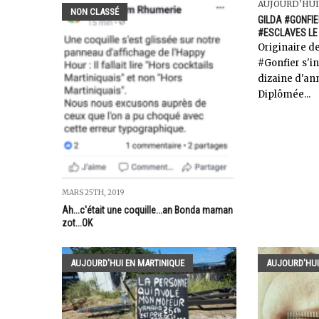
AUJOURD'HUI
NON CLASSÉ
GILDA #GONFIE
#ESCLAVES LE
Originaire de
#Gonfier s'i
dizaine d'ann
Diplômée...
MARS 25TH, 2019
Ah...c'était une coquille...an Bonda maman
zot...OK
AUJOURD'HUI EN MARTINIQUE
AUJOURD'HUI