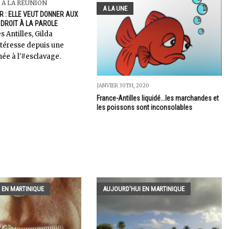
 À LA RÉUNION
A LA UNE
R : ELLE VEUT DONNER AUX
 DROIT À LA PAROLE
s Antilles, Gilda
ntéresse depuis une
ée à l'#esclavage.
JANVIER 30TH, 2020
France-Antilles liquidé...les marchandes et
les poissons sont inconsolables
 EN MARTINIQUE
AUJOURD'HUI EN MARTINIQUE