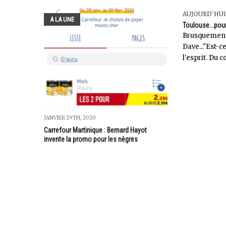
AUJOURD'HUI
A LA UNE
Toulouse...pou
Brusquement
Dave..."Est-c
l'esprit. Du c
JANVIER 29TH, 2020
Carrefour Martinique : Bernard Hayot
invente la promo pour les nègres