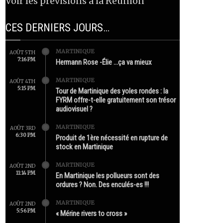
Voir les prévisions à la Réunion
CES DERNIERS JOURS…
MARTINIQUE
AOÛT 5TH
7:16 PM
Hermann Rose -Élie …ça va mieux
MARTINIQUE
AOÛT 4TH
5:15 PM
Tour de Martinique des yoles rondes : la
FYRM offre-t-elle gratuitement son trésor
audiovisuel ?
MARTINIQUE
AOÛT 3RD
6:30 PM
Produit de 1ère nécessité en rupture de
stock en Martinique
MARTINIQUE
AOÛT 2ND
11:14 PM
En Martinique les pollueurs sont des
ordures ? Non. Des enculés-es !!!
MARTINIQUE
AOÛT 2ND
5:56 PM
« Mérine rivers to cross »