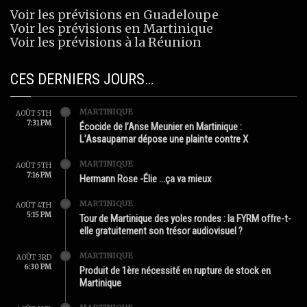
Voir les prévisions en Guadeloupe
Voir les prévisions en Martinique
Voir les prévisions à la Réunion
CES DERNIERS JOURS…
MARTINIQUE
AOÛT 5TH
7:31 PM
Écocide de l’Anse Meunier en Martinique :
L’Assaupamar dépose une plainte contre X
MARTINIQUE
AOÛT 5TH
7:16 PM
Hermann Rose -Élie …ça va mieux
MARTINIQUE
AOÛT 4TH
5:15 PM
Tour de Martinique des yoles rondes : la FYRM offre-t-
elle gratuitement son trésor audiovisuel ?
MARTINIQUE
AOÛT 3RD
6:30 PM
Produit de 1ère nécessité en rupture de stock en
Martinique