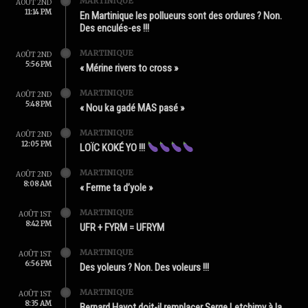
MARTINIQUE
AOÛT 2ND
11:14 PM
En Martinique les pollueurs sont des ordures ? Non.
Des enculés-es !!!
MARTINIQUE
AOÛT 2ND
5:56 PM
« Mérine rivers to cross »
MARTINIQUE
AOÛT 2ND
5:48 PM
« Nou ka gadé MAS pasé »
MARTINIQUE
AOÛT 2ND
12:05 PM
LOÏC KOKÉ YO !!!
MARTINIQUE
AOÛT 2ND
8:08 AM
« Ferme ta d’yole »
MARTINIQUE
AOÛT 1ST
8:42 PM
UFR + FYRM = UFRYM
MARTINIQUE
AOÛT 1ST
6:56 PM
Des yoleurs ? Non. Des voleurs !!!
MARTINIQUE
AOÛT 1ST
8:35 AM
Bernard Hayot doit-il remplacer Serge Letchimy à la