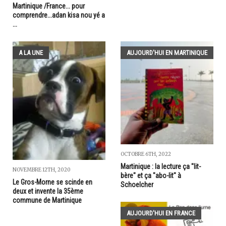
Martinique /France... pour
comprendre...adan kisa nou yé a
...
A LA UNE
AUJOURD'HUI EN MARTINIQUE
OCTOBRE 6TH, 2022
Martinique : la lecture ça "lit-
NOVEMBRE 12TH, 2020
bère" et ça "abo-lit" à
Le Gros-Morne se scinde en
Schoelcher
deux et invente la 35ème
commune de Martinique
AUJOURD'HUI EN FRANCE