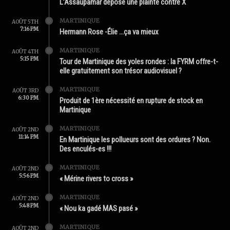
L’Assaupamar dépose une plainte contre X
MARTINIQUE
AOÛT 5TH
7:16 PM
Hermann Rose -Élie …ça va mieux
MARTINIQUE
AOÛT 4TH
5:15 PM
Tour de Martinique des yoles rondes : la FYRM offre-t-
elle gratuitement son trésor audiovisuel ?
MARTINIQUE
AOÛT 3RD
6:30 PM
Produit de 1ère nécessité en rupture de stock en
Martinique
MARTINIQUE
AOÛT 2ND
11:14 PM
En Martinique les pollueurs sont des ordures ? Non.
Des enculés-es !!!
MARTINIQUE
AOÛT 2ND
5:56 PM
« Mérine rivers to cross »
MARTINIQUE
AOÛT 2ND
5:48 PM
« Nou ka gadé MAS pasé »
MARTINIQUE
AOÛT 2ND