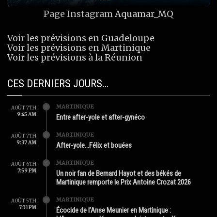
Page Instagram
Aquamar_MQ
Voir les prévisions en Guadeloupe
Voir les prévisions en Martinique
Voir les prévisions à la Réunion
CES DERNIERS JOURS…
MARTINIQUE
AOÛT 7TH
9:45 AM
Entre after-yole et after-gynéco
MARTINIQUE
AOÛT 7TH
9:37 AM
After-yole…Félix et bouées
MARTINIQUE
AOÛT 6TH
7:59 PM
Un noir fan de Bernard Hayot et des békés de
Martinique remporte le Prix Antoine Crozat 2026
MARTINIQUE
AOÛT 5TH
7:31 PM
Écocide de l’Anse Meunier en Martinique :