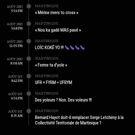
MARTINIQUE
AOÛT 2ND
5:56 PM
« Mérine rivers to cross »
MARTINIQUE
AOÛT 2ND
5:48 PM
« Nou ka gadé MAS pasé »
MARTINIQUE
AOÛT 2ND
12:05 PM
LOÏC KOKÉ YO !!!
MARTINIQUE
AOÛT 2ND
8:08 AM
« Ferme ta d’yole »
MARTINIQUE
AOÛT 1ST
8:42 PM
UFR + FYRM = UFRYM
MARTINIQUE
AOÛT 1ST
6:56 PM
Des yoleurs ? Non. Des voleurs !!!
MARTINIQUE
AOÛT 1ST
8:35 AM
Bernard Hayot doit-il remplacer Serge Letchimy à la
Collectivité Territoriale de Martinique ?