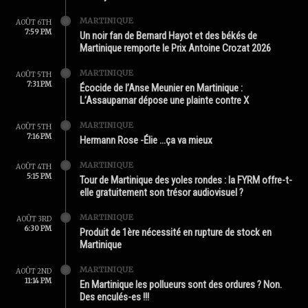
MARTINIQUE
AOÛT 6TH
7:59 PM
Un noir fan de Bernard Hayot et des békés de
Martinique remporte le Prix Antoine Crozat 2026
MARTINIQUE
AOÛT 5TH
7:31 PM
Écocide de l’Anse Meunier en Martinique :
L’Assaupamar dépose une plainte contre X
MARTINIQUE
AOÛT 5TH
7:16 PM
Hermann Rose -Élie …ça va mieux
MARTINIQUE
AOÛT 4TH
5:15 PM
Tour de Martinique des yoles rondes : la FYRM offre-t-
elle gratuitement son trésor audiovisuel ?
MARTINIQUE
AOÛT 3RD
6:30 PM
Produit de 1ère nécessité en rupture de stock en
Martinique
MARTINIQUE
AOÛT 2ND
11:14 PM
En Martinique les pollueurs sont des ordures ? Non.
Des enculés-es !!!