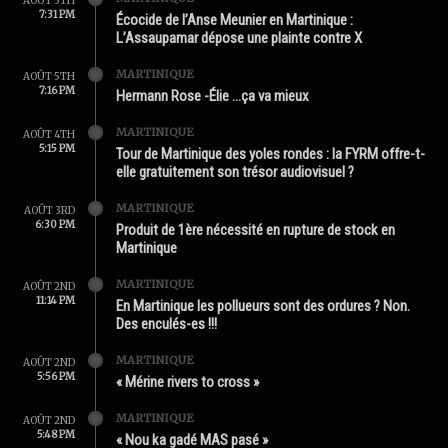
AOÛT 5TH
7:31 PM
Écocide de l’Anse Meunier en Martinique :
L’Assaupamar dépose une plainte contre X
MARTINIQUE
AOÛT 5TH
7:16 PM
Hermann Rose -Élie …ça va mieux
MARTINIQUE
AOÛT 4TH
5:15 PM
Tour de Martinique des yoles rondes : la FYRM offre-t-
elle gratuitement son trésor audiovisuel ?
MARTINIQUE
AOÛT 3RD
6:30 PM
Produit de 1ère nécessité en rupture de stock en
Martinique
MARTINIQUE
AOÛT 2ND
11:14 PM
En Martinique les pollueurs sont des ordures ? Non.
Des enculés-es !!!
MARTINIQUE
AOÛT 2ND
5:56 PM
« Mérine rivers to cross »
MARTINIQUE
AOÛT 2ND
5:48 PM
« Nou ka gadé MAS pasé »