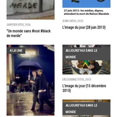
JUIN 28TH, 2013
JANVIER 8TH, 2014
L'image du jour (28 juin 2013)
"Un monde sans #noir #black
de merde"
A LA UNE
AUJOURD'HUI DANS LE
MONDE
DÉCEMBRE 15TH, 2013
L'image du jour (15 décembre
2013)
AUJOURD'HUI DANS LE
MONDE