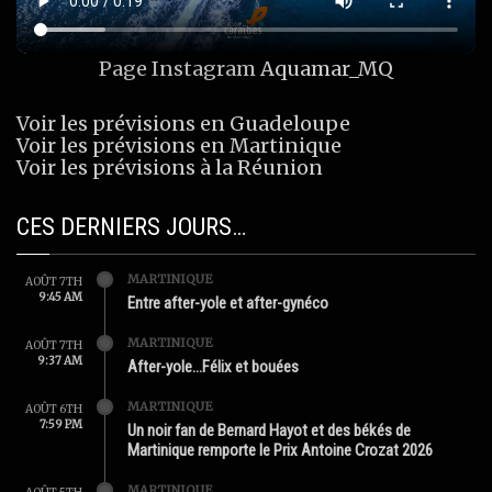
Page Instagram
Aquamar_MQ
Voir les prévisions en Guadeloupe
Voir les prévisions en Martinique
Voir les prévisions à la Réunion
CES DERNIERS JOURS…
MARTINIQUE
AOÛT 7TH
9:45 AM
Entre after-yole et after-gynéco
MARTINIQUE
AOÛT 7TH
9:37 AM
After-yole…Félix et bouées
MARTINIQUE
AOÛT 6TH
7:59 PM
Un noir fan de Bernard Hayot et des békés de
Martinique remporte le Prix Antoine Crozat 2026
MARTINIQUE