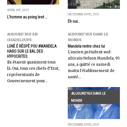
AVRIL 1ST, 2023
DÉCEMBRE 10TH, 2013
L'homme au poing levé …
Eh oui...
AUJOURD'HUI EN
AUJOURD'HUI DANS LE
GUADELOUPE
MONDE
LONÈ É RÈSPÈ POU #MANDELA
Mandela rentre chez lui
HARO SUR LE BAL DES
L'ancien président sud-
HYPOCRITES
africain Nelson Mandela, 95
Ils étaient quasiment tous
ans, a quitté ce samedi
là. Oui, tous ces chefs d’Etat,
matin l'établissement de
représentants de
santé...
Gouvernement pour...
AUJOURD'HUI DANS LE
MONDE
DÉCEMBRE 10TH, 2013