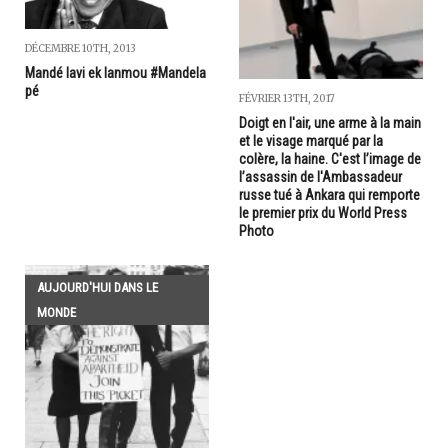
DÉCEMBRE 10TH, 2013
Mandé lavi ek lanmou #Mandela
pé
FÉVRIER 13TH, 2017
Doigt en l'air, une arme à la main
et le visage marqué par la
colère, la haine. C'est l’image de
l’assassin de l'Ambassadeur
russe tué à Ankara qui remporte
le premier prix du World Press
Photo
AUJOURD'HUI DANS LE
MONDE