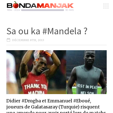
Sa ou ka #Mandela ?
DÉCEMBRE 8TH, 2013
Didier #Drogba et Emmanuel #Eboué,
joueurs de Galatasaray (Turquie) risquent
une amende pour avoir porté lors de matchs