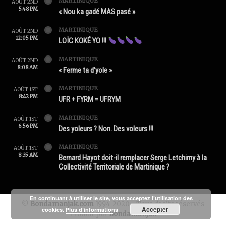
MARTINIQUE
AOÛT 2ND
5:48 PM
« Nou ka gadé MAS pasé »
MARTINIQUE
AOÛT 2ND
12:05 PM
LOÏC KOKÉ YO !!!
MARTINIQUE
AOÛT 2ND
8:08 AM
« Ferme ta d’yole »
MARTINIQUE
AOÛT 1ST
8:42 PM
UFR + FYRM = UFRYM
MARTINIQUE
AOÛT 1ST
6:56 PM
Des yoleurs ? Non. Des voleurs !!!
MARTINIQUE
AOÛT 1ST
8:35 AM
Bernard Hayot doit-il remplacer Serge Letchimy à la
Collectivité Territoriale de Martinique ?
En continuant à utiliser le site, vous acceptez l’utilisation des
©
Bondamanjak.com
1994-2020 - Tous droits réservés
Accepter
cookies.
Plus d’informations
Produit par
Bondamanjak