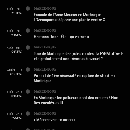
MARTINIQUE
AOÛT 5TH
7:31 PM
Écocide de l’Anse Meunier en Martinique :
L’Assaupamar dépose une plainte contre X
MARTINIQUE
AOÛT 5TH
7:16 PM
Hermann Rose -Élie …ça va mieux
MARTINIQUE
AOÛT 4TH
5:15 PM
Tour de Martinique des yoles rondes : la FYRM offre-t-
elle gratuitement son trésor audiovisuel ?
MARTINIQUE
AOÛT 3RD
6:30 PM
Produit de 1ère nécessité en rupture de stock en
Martinique
MARTINIQUE
AOÛT 2ND
11:14 PM
En Martinique les pollueurs sont des ordures ? Non.
Des enculés-es !!!
MARTINIQUE
AOÛT 2ND
5:56 PM
« Mérine rivers to cross »