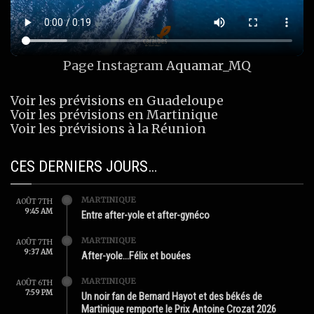
Page Instagram
Aquamar_MQ
Voir les prévisions en Guadeloupe
Voir les prévisions en Martinique
Voir les prévisions à la Réunion
CES DERNIERS JOURS…
MARTINIQUE
AOÛT 7TH
9:45 AM
Entre after-yole et after-gynéco
MARTINIQUE
AOÛT 7TH
9:37 AM
After-yole…Félix et bouées
MARTINIQUE
AOÛT 6TH
7:59 PM
Un noir fan de Bernard Hayot et des békés de
Martinique remporte le Prix Antoine Crozat 2026