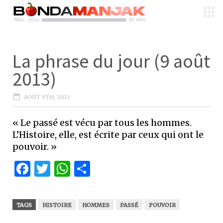
La phrase du jour (9 août
2013)
AOÛT 9TH, 2013
« Le passé est vécu par tous les hommes.
L’Histoire, elle, est écrite par ceux qui ont le
pouvoir. »
Facebook
Twitter
WhatsApp
Partager
TAGS
HISTOIRE
HOMMES
PASSÉ
POUVOIR