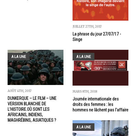
JUILLET 27TH, 2017
La phrase du jour 27/07/17 -
Singe
A LA UNE
A LA UNE
AOÛT 4TH, 2017
MARS 8TH, 2018
DUNKERQUE – LE FILM – UNE
Journée internationale des
VERSION BLANCHIE DE
droits des femmes : les
L’HISTOIRE.OÙ SONT LES
hommes ne lâchent pas l'affaire
AFRICAINS, INDIENS,
MAGHRÉBINS, ASIATIQUES ?
A LA UNE