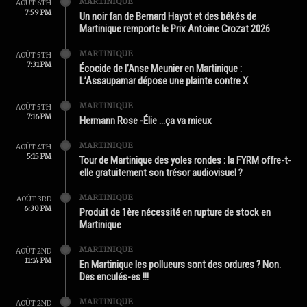
MARTINIQUE
AOÛT 6TH
7:59 PM
Un noir fan de Bernard Hayot et des békés de
Martinique remporte le Prix Antoine Crozat 2026
MARTINIQUE
AOÛT 5TH
7:31 PM
Écocide de l’Anse Meunier en Martinique :
L’Assaupamar dépose une plainte contre X
MARTINIQUE
AOÛT 5TH
7:16 PM
Hermann Rose -Élie …ça va mieux
MARTINIQUE
AOÛT 4TH
5:15 PM
Tour de Martinique des yoles rondes : la FYRM offre-t-
elle gratuitement son trésor audiovisuel ?
MARTINIQUE
AOÛT 3RD
6:30 PM
Produit de 1ère nécessité en rupture de stock en
Martinique
MARTINIQUE
AOÛT 2ND
11:14 PM
En Martinique les pollueurs sont des ordures ? Non.
Des enculés-es !!!
MARTINIQUE
AOÛT 2ND