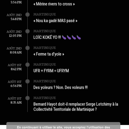
5:56 PM
« Mérine rivers to cross »
MARTINIQUE
AOÛT 2ND
5:48 PM
« Nou ka gadé MAS pasé »
MARTINIQUE
AOÛT 2ND
12:05 PM
LOÏC KOKÉ YO !!!
MARTINIQUE
AOÛT 2ND
8:08 AM
« Ferme ta d’yole »
MARTINIQUE
AOÛT 1ST
8:42 PM
UFR + FYRM = UFRYM
MARTINIQUE
AOÛT 1ST
6:56 PM
Des yoleurs ? Non. Des voleurs !!!
MARTINIQUE
AOÛT 1ST
8:35 AM
Bernard Hayot doit-il remplacer Serge Letchimy à la
Collectivité Territoriale de Martinique ?
En continuant à utiliser le site, vous acceptez l’utilisation des