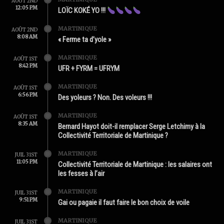
AOÛT 2ND
12:05 PM
LOÏC KOKÉ YO !!!
MARTINIQUE
AOÛT 2ND
8:08 AM
« Ferme ta d’yole »
MARTINIQUE
AOÛT 1ST
8:42 PM
UFR + FYRM = UFRYM
MARTINIQUE
AOÛT 1ST
6:56 PM
Des yoleurs ? Non. Des voleurs !!!
MARTINIQUE
AOÛT 1ST
8:35 AM
Bernard Hayot doit-il remplacer Serge Letchimy à la
Collectivité Territoriale de Martinique ?
MARTINIQUE
JUIL 31ST
11:05 PM
Collectivité Territoriale de Martinique : les salaires ont
les fesses à l’air
MARTINIQUE
JUIL 31ST
9:51 PM
Gai ou pagaie il faut faire le bon choix de voile
MARTINIQUE
JUIL 31ST