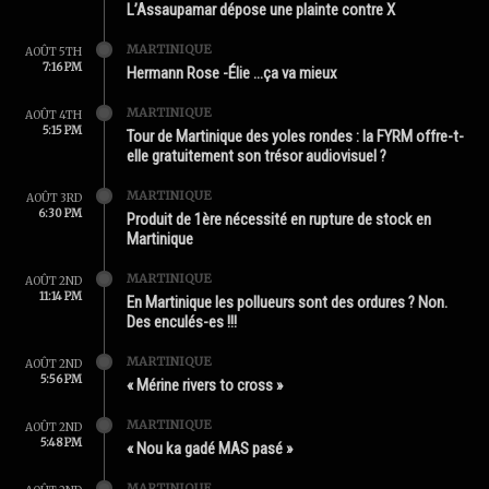
L’Assaupamar dépose une plainte contre X
MARTINIQUE
AOÛT 5TH
7:16 PM
Hermann Rose -Élie …ça va mieux
MARTINIQUE
AOÛT 4TH
5:15 PM
Tour de Martinique des yoles rondes : la FYRM offre-t-
elle gratuitement son trésor audiovisuel ?
MARTINIQUE
AOÛT 3RD
6:30 PM
Produit de 1ère nécessité en rupture de stock en
Martinique
MARTINIQUE
AOÛT 2ND
11:14 PM
En Martinique les pollueurs sont des ordures ? Non.
Des enculés-es !!!
MARTINIQUE
AOÛT 2ND
5:56 PM
« Mérine rivers to cross »
MARTINIQUE
AOÛT 2ND
5:48 PM
« Nou ka gadé MAS pasé »
MARTINIQUE