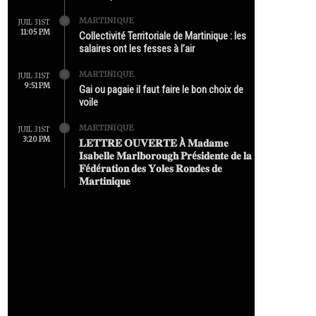
MARTINIQUE
JUIL 31ST
11:05 PM
Collectivité Territoriale de Martinique : les
salaires ont les fesses à l’air
MARTINIQUE
JUIL 31ST
9:51 PM
Gai ou pagaie il faut faire le bon choix de
voile
MARTINIQUE
JUIL 31ST
3:20 PM
𝐋𝐄𝐓𝐓𝐑𝐄 𝐎𝐔𝐕𝐄𝐑𝐓𝐄 À 𝐌𝐚𝐝𝐚𝐦𝐞
𝐈𝐬𝐚𝐛𝐞𝐥𝐥𝐞 𝐌𝐚𝐫𝐥𝐛𝐨𝐫𝐨𝐮𝐠𝐡 𝐏𝐫é𝐬𝐢𝐝𝐞𝐧𝐭𝐞 𝐝𝐞 𝐥𝐚
𝐅é𝐝é𝐫𝐚𝐭𝐢𝐨𝐧 𝐝𝐞𝐬 𝐘𝐨𝐥𝐞𝐬 𝐑𝐨𝐧𝐝𝐞𝐬 𝐝𝐞
𝐌𝐚𝐫𝐭𝐢𝐧𝐢𝐪𝐮𝐞