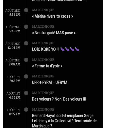
MARTINIQUE
AOÛT 2ND
5:56 PM
« Mérine rivers to cross »
MARTINIQUE
AOÛT 2ND
5:48 PM
« Nou ka gadé MAS pasé »
MARTINIQUE
AOÛT 2ND
12:05 PM
LOÏC KOKÉ YO !!!
MARTINIQUE
AOÛT 2ND
8:08 AM
« Ferme ta d’yole »
MARTINIQUE
AOÛT 1ST
8:42 PM
UFR + FYRM = UFRYM
MARTINIQUE
AOÛT 1ST
6:56 PM
Des yoleurs ? Non. Des voleurs !!!
MARTINIQUE
AOÛT 1ST
8:35 AM
Bernard Hayot doit-il remplacer Serge
Letchimy à la Collectivité Territoriale de
Martinique ?