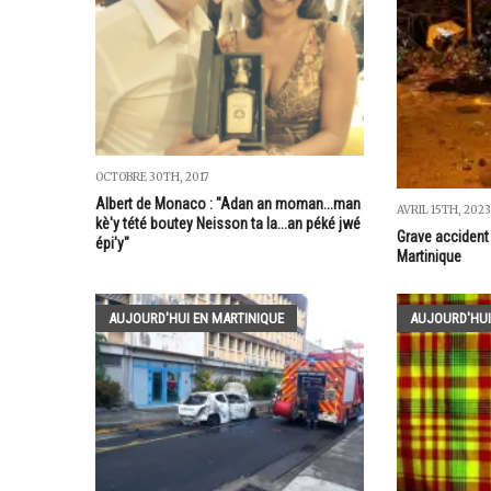
OCTOBRE 30TH, 2017
Albert de Monaco : "Adan an moman...man
AVRIL 15TH, 2023
kè'y tété boutey Neisson ta la...an péké jwé
Grave accident 
épi'y"
Martinique
AUJOURD'HUI EN MARTINIQUE
AUJOURD'HUI