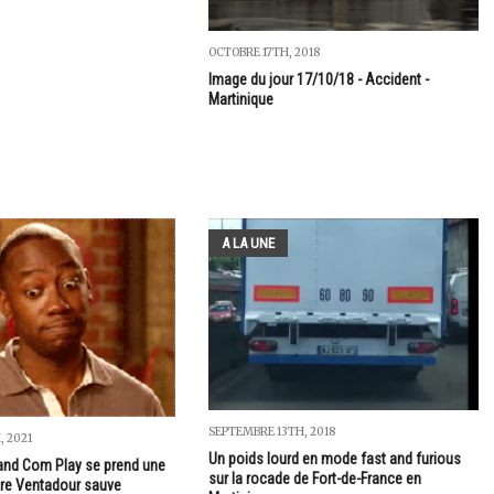
OCTOBRE 17TH, 2018
Image du jour 17/10/18 - Accident -
Martinique
A LA UNE
SEPTEMBRE 13TH, 2018
, 2021
Un poids lourd en mode fast and furious
uand Com Play se prend une
sur la rocade de Fort-de-France en
dre Ventadour sauve