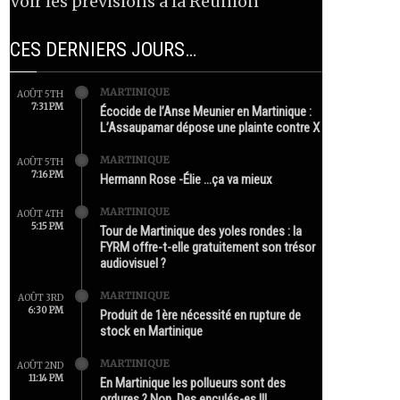
Voir les prévisions à la Réunion
CES DERNIERS JOURS…
MARTINIQUE
AOÛT 5TH
7:31 PM
Écocide de l’Anse Meunier en Martinique :
L’Assaupamar dépose une plainte contre X
MARTINIQUE
AOÛT 5TH
7:16 PM
Hermann Rose -Élie …ça va mieux
MARTINIQUE
AOÛT 4TH
5:15 PM
Tour de Martinique des yoles rondes : la
FYRM offre-t-elle gratuitement son trésor
audiovisuel ?
MARTINIQUE
AOÛT 3RD
6:30 PM
Produit de 1ère nécessité en rupture de
stock en Martinique
MARTINIQUE
AOÛT 2ND
11:14 PM
En Martinique les pollueurs sont des
ordures ? Non. Des enculés-es !!!