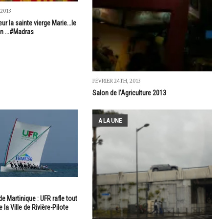
 2013
ur la sainte vierge Marie...le
en ...#Madras
FÉVRIER 24TH, 2013
Salon de l'Agriculture 2013
A LA UNE
 Martinique : UFR rafle tout
 la Ville de Rivière-Pilote