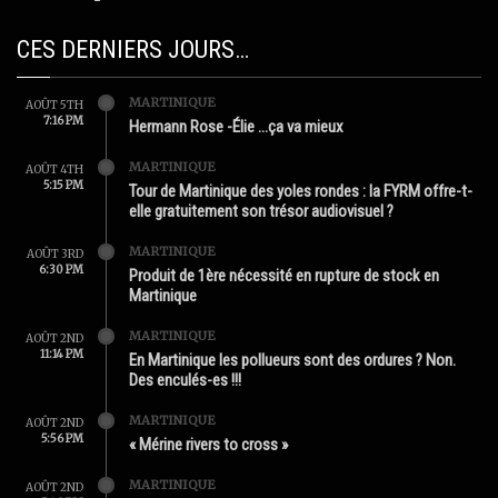
CES DERNIERS JOURS…
MARTINIQUE
AOÛT 5TH
7:16 PM
Hermann Rose -Élie …ça va mieux
MARTINIQUE
AOÛT 4TH
5:15 PM
Tour de Martinique des yoles rondes : la FYRM offre-t-
elle gratuitement son trésor audiovisuel ?
MARTINIQUE
AOÛT 3RD
6:30 PM
Produit de 1ère nécessité en rupture de stock en
Martinique
MARTINIQUE
AOÛT 2ND
11:14 PM
En Martinique les pollueurs sont des ordures ? Non.
Des enculés-es !!!
MARTINIQUE
AOÛT 2ND
5:56 PM
« Mérine rivers to cross »
MARTINIQUE
AOÛT 2ND