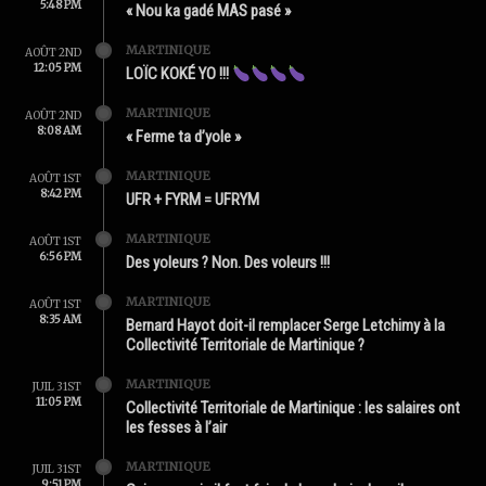
5:48 PM
« Nou ka gadé MAS pasé »
MARTINIQUE
AOÛT 2ND
12:05 PM
LOÏC KOKÉ YO !!!
MARTINIQUE
AOÛT 2ND
8:08 AM
« Ferme ta d’yole »
MARTINIQUE
AOÛT 1ST
8:42 PM
UFR + FYRM = UFRYM
MARTINIQUE
AOÛT 1ST
6:56 PM
Des yoleurs ? Non. Des voleurs !!!
MARTINIQUE
AOÛT 1ST
8:35 AM
Bernard Hayot doit-il remplacer Serge Letchimy à la
Collectivité Territoriale de Martinique ?
MARTINIQUE
JUIL 31ST
11:05 PM
Collectivité Territoriale de Martinique : les salaires ont
les fesses à l’air
MARTINIQUE
JUIL 31ST
9:51 PM