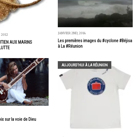
JANVIER 2ND, 2014
 2012
Les premières images du #cyclone #Béjisa
UTIEN AUX MARINS
à La #Réunion
LUTTE
AUJOURD'HUI À LA RÉUNION
ix sur la voie de Dieu