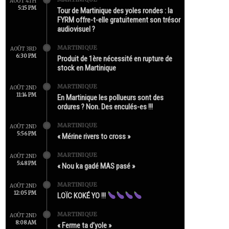
AOÛT 4TH
5:15 PM
Tour de Martinique des yoles rondes : la
FYRM offre-t-elle gratuitement son trésor
audiovisuel ?
MARTINIQUE
AOÛT 3RD
6:30 PM
Produit de 1ère nécessité en rupture de
stock en Martinique
MARTINIQUE
AOÛT 2ND
11:14 PM
En Martinique les pollueurs sont des
ordures ? Non. Des enculés-es !!!
MARTINIQUE
AOÛT 2ND
5:56 PM
« Mérine rivers to cross »
MARTINIQUE
AOÛT 2ND
5:48 PM
« Nou ka gadé MAS pasé »
MARTINIQUE
AOÛT 2ND
12:05 PM
LOÏC KOKÉ YO !!!
MARTINIQUE
AOÛT 2ND
8:08 AM
« Ferme ta d’yole »