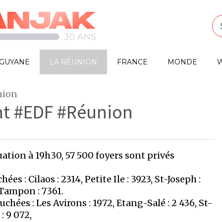
GUYANE
LA RÉUNION
FRANCE
MONDE
W
nion
oint #EDF #Réunion
ion à 19h30, 57 500 foyers sont privés
es : Cilaos : 2314, Petite Ile : 3923, St-Joseph :
e Tampon : 7361.
hées : Les Avirons : 1972, Etang-Salé : 2 436, St-
: 9 072,