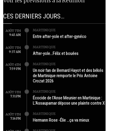
Voir les prévisions à la Réunion
CES DERNIERS JOURS…
MARTINIQUE
AOÛT 7TH
9:45 AM
Entre after-yole et after-gynéco
MARTINIQUE
AOÛT 7TH
9:37 AM
After-yole…Félix et bouées
MARTINIQUE
AOÛT 6TH
7:59 PM
Un noir fan de Bernard Hayot et des békés
de Martinique remporte le Prix Antoine
Crozat 2026
MARTINIQUE
AOÛT 5TH
7:31 PM
Écocide de l’Anse Meunier en Martinique :
L’Assaupamar dépose une plainte contre X
MARTINIQUE
AOÛT 5TH
7:16 PM
Hermann Rose -Élie …ça va mieux
MARTINIQUE