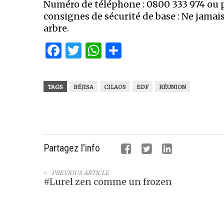
Numéro de téléphone : 0800 333 974 ou
consignes de sécurité de base : Ne jamai
arbre.
Facebook
Twitter
WhatsApp
Partager
TAGS
BÉJISA
CILAOS
EDF
RÉUNION
Partagez l'info
PREVIOUS ARTICLE
#Lurel zen comme un frozen