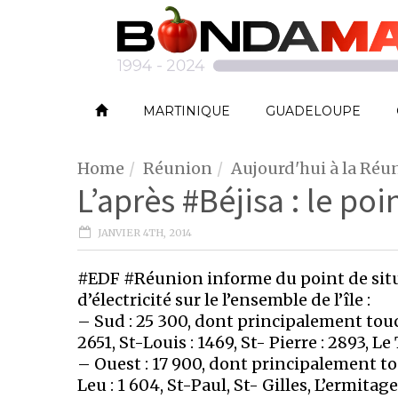
MARTINIQUE
GUADELOUPE
Home
Réunion
Aujourd'hui à la Réu
L’après #Béjisa : le p
JANVIER 4TH, 2014
#EDF #Réunion informe du point de situat
d’électricité sur le l’ensemble de l’île :
– Sud : 25 300, dont principalement touché
2651, St-Louis : 1469, St- Pierre : 2893, L
– Ouest : 17 900, dont principalement touc
Leu : 1 604, St-Paul, St- Gilles, L’ermitage 