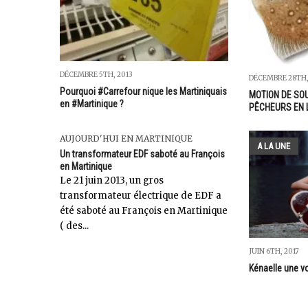
DÉCEMBRE 5TH, 2013
DÉCEMBRE 28TH,
Pourquoi #Carrefour nique les Martiniquais
MOTION DE SO
en #Martinique ?
PÊCHEURS EN 
AUJOURD'HUI EN MARTINIQUE
A LA UNE
Un transformateur EDF saboté au François
en Martinique
Le 21 juin 2013, un gros
transformateur électrique de EDF a
été saboté au François en Martinique
( des...
JUIN 6TH, 2017
Kénaelle une vo