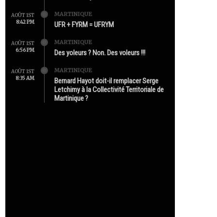
MARTINIQUE
AOÛT 1ST
8:42 PM
UFR + FYRM = UFRYM
MARTINIQUE
AOÛT 1ST
6:56 PM
Des yoleurs ? Non. Des voleurs !!!
MARTINIQUE
AOÛT 1ST
8:35 AM
Bernard Hayot doit-il remplacer Serge
Letchimy à la Collectivité Territoriale de
Martinique ?