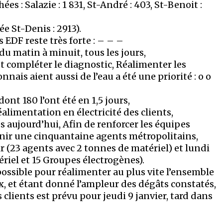
es : Salazie : 1 831, St-André : 403, St-Benoit :
e St-Denis : 2913).
EDF reste très forte : – – –
du matin à minuit, tous les jours,
et compléter le diagnostic, Réalimenter les
is aient aussi de l’eau a été une priorité : o o
nt 180 l’ont été en 1,5 jours,
alimentation en électricité des clients,
 aujourd’hui, Afin de renforcer les équipes
e venir une cinquantaine agents métropolitains,
oir (23 agents avec 2 tonnes de matériel) et lundi
iel et 15 Groupes électrogènes).
possible pour réalimenter au plus vite l’ensemble
, et étant donné l’ampleur des dégâts constatés,
s clients est prévu pour jeudi 9 janvier, tard dans