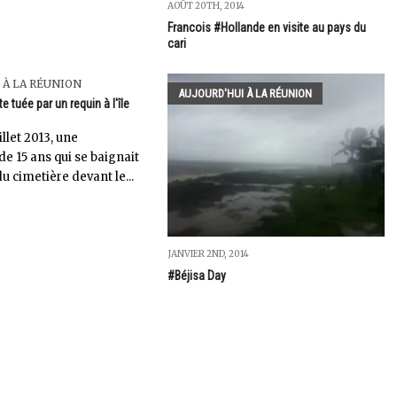
AOÛT 20TH, 2014
Francois #Hollande en visite au pays du
cari
 À LA RÉUNION
AUJOURD'HUI À LA RÉUNION
 tuée par un requin à l'île
illet 2013, une
e 15 ans qui se baignait
u cimetière devant le...
JANVIER 2ND, 2014
#Béjisa Day