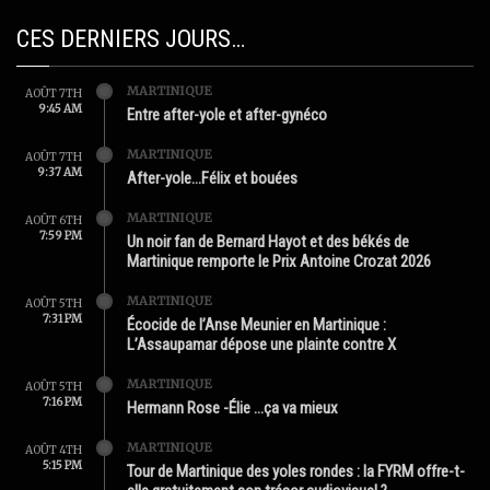
CES DERNIERS JOURS…
MARTINIQUE
AOÛT 7TH
9:45 AM
Entre after-yole et after-gynéco
MARTINIQUE
AOÛT 7TH
9:37 AM
After-yole…Félix et bouées
MARTINIQUE
AOÛT 6TH
7:59 PM
Un noir fan de Bernard Hayot et des békés de
Martinique remporte le Prix Antoine Crozat 2026
MARTINIQUE
AOÛT 5TH
7:31 PM
Écocide de l’Anse Meunier en Martinique :
L’Assaupamar dépose une plainte contre X
MARTINIQUE
AOÛT 5TH
7:16 PM
Hermann Rose -Élie …ça va mieux
MARTINIQUE
AOÛT 4TH
5:15 PM
Tour de Martinique des yoles rondes : la FYRM offre-t-