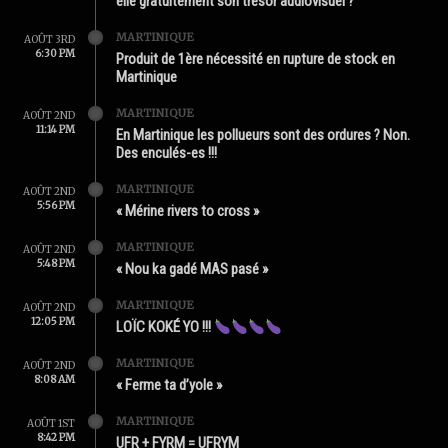
elle gratuitement son trésor audiovisuel ?
MARTINIQUE
AOÛT 3RD
6:30 PM
Produit de 1ère nécessité en rupture de stock en
Martinique
MARTINIQUE
AOÛT 2ND
11:14 PM
En Martinique les pollueurs sont des ordures ? Non.
Des enculés-es !!!
MARTINIQUE
AOÛT 2ND
5:56 PM
« Mérine rivers to cross »
MARTINIQUE
AOÛT 2ND
5:48 PM
« Nou ka gadé MAS pasé »
MARTINIQUE
AOÛT 2ND
12:05 PM
LOÏC KOKÉ YO !!!
MARTINIQUE
AOÛT 2ND
8:08 AM
« Ferme ta d’yole »
MARTINIQUE
AOÛT 1ST
8:42 PM
UFR + FYRM = UFRYM