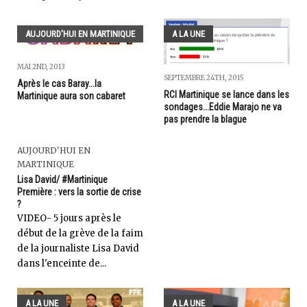
AUJOURD'HUI EN MARTINIQUE
A LA UNE
MAI 2ND, 2013
SEPTEMBRE 24TH, 2015
Après le cas Baray...la
RCI Martinique se lance dans les
Martinique aura son cabaret
sondages...Eddie Marajo ne va
pas prendre la blague
AUJOURD'HUI EN
MARTINIQUE
Lisa David/ #Martinique
Première : vers la sortie de crise
?
VIDEO- 5 jours après le
début de la grève de la faim
de la journaliste Lisa David
dans l'enceinte de...
A LA UNE
A LA UNE