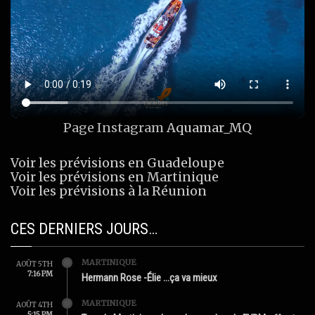
Page Instagram
Aquamar_MQ
Voir les prévisions en Guadeloupe
Voir les prévisions en Martinique
Voir les prévisions à la Réunion
CES DERNIERS JOURS…
MARTINIQUE
AOÛT 5TH
7:16 PM
Hermann Rose -Élie …ça va mieux
MARTINIQUE
AOÛT 4TH
5:15 PM