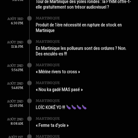
Tour de Martinique des yoles rondes : la FYRM offre-t-
elle gratuitement son trésor audiovisuel ?
MARTINIQUE
AOÛT 3RD
6:30 PM
Produit de 1ère nécessité en rupture de stock en
Martinique
MARTINIQUE
AOÛT 2ND
11:14 PM
En Martinique les pollueurs sont des ordures ? Non.
Des enculés-es !!!
MARTINIQUE
AOÛT 2ND
5:56 PM
« Mérine rivers to cross »
MARTINIQUE
AOÛT 2ND
5:48 PM
« Nou ka gadé MAS pasé »
MARTINIQUE
AOÛT 2ND
12:05 PM
LOÏC KOKÉ YO !!!
MARTINIQUE
AOÛT 2ND
8:08 AM
« Ferme ta d’yole »
MARTINIQUE
AOÛT 1ST