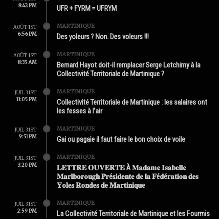
8:42 PM
UFR + FYRM = UFRYM
MARTINIQUE
AOÛT 1ST
6:56 PM
Des yoleurs ? Non. Des voleurs !!!
MARTINIQUE
AOÛT 1ST
8:35 AM
Bernard Hayot doit-il remplacer Serge Letchimy à la
Collectivité Territoriale de Martinique ?
MARTINIQUE
JUIL 31ST
11:05 PM
Collectivité Territoriale de Martinique : les salaires ont
les fesses à l’air
MARTINIQUE
JUIL 31ST
9:51 PM
Gai ou pagaie il faut faire le bon choix de voile
MARTINIQUE
JUIL 31ST
3:20 PM
𝐋𝐄𝐓𝐓𝐑𝐄 𝐎𝐔𝐕𝐄𝐑𝐓𝐄 À 𝐌𝐚𝐝𝐚𝐦𝐞 𝐈𝐬𝐚𝐛𝐞𝐥𝐥𝐞
𝐌𝐚𝐫𝐥𝐛𝐨𝐫𝐨𝐮𝐠𝐡 𝐏𝐫é𝐬𝐢𝐝𝐞𝐧𝐭𝐞 𝐝𝐞 𝐥𝐚 𝐅é𝐝é𝐫𝐚𝐭𝐢𝐨𝐧 𝐝𝐞𝐬
𝐘𝐨𝐥𝐞𝐬 𝐑𝐨𝐧𝐝𝐞𝐬 𝐝𝐞 𝐌𝐚𝐫𝐭𝐢𝐧𝐢𝐪𝐮𝐞
MARTINIQUE
JUIL 31ST
2:59 PM
La Collectivité Territoriale de Martinique et les Fourmis