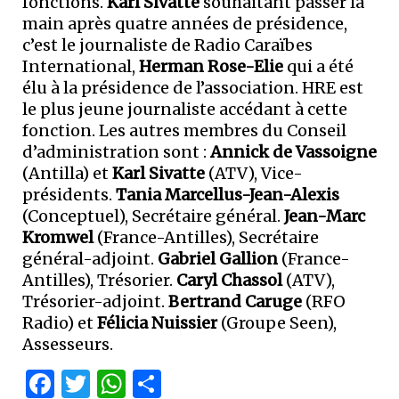
fonctions.
Karl Sivatte
souhaitant passer la
main après quatre années de présidence,
c’est le journaliste de Radio Caraïbes
International,
Herman Rose-Elie
qui a été
élu à la présidence de l’association. HRE est
le plus jeune journaliste accédant à cette
fonction. Les autres membres du Conseil
d’administration sont :
Annick de Vassoigne
(Antilla) et
Karl Sivatte
(ATV), Vice-
présidents.
Tania Marcellus-Jean-Alexis
(Conceptuel), Secrétaire général.
Jean-Marc
Kromwel
(France-Antilles), Secrétaire
général-adjoint.
Gabriel Gallion
(France-
Antilles), Trésorier.
Caryl Chassol
(ATV),
Trésorier-adjoint.
Bertrand Caruge
(RFO
Radio) et
Félicia Nuissier
(Groupe Seen),
Assesseurs.
Facebook
Twitter
WhatsApp
Partager