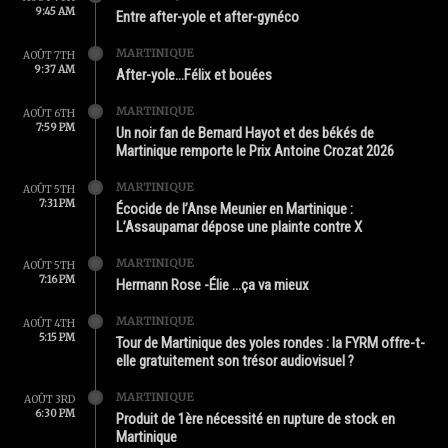
9:45 AM
Entre after-yole et after-gynéco
MARTINIQUE
AOÛT 7TH
9:37 AM
After-yole…Félix et bouées
MARTINIQUE
AOÛT 6TH
7:59 PM
Un noir fan de Bernard Hayot et des békés de
Martinique remporte le Prix Antoine Crozat 2026
MARTINIQUE
AOÛT 5TH
7:31 PM
Écocide de l’Anse Meunier en Martinique :
L’Assaupamar dépose une plainte contre X
MARTINIQUE
AOÛT 5TH
7:16 PM
Hermann Rose -Élie …ça va mieux
MARTINIQUE
AOÛT 4TH
5:15 PM
Tour de Martinique des yoles rondes : la FYRM offre-t-
elle gratuitement son trésor audiovisuel ?
MARTINIQUE
AOÛT 3RD
6:30 PM
Produit de 1ère nécessité en rupture de stock en
Martinique