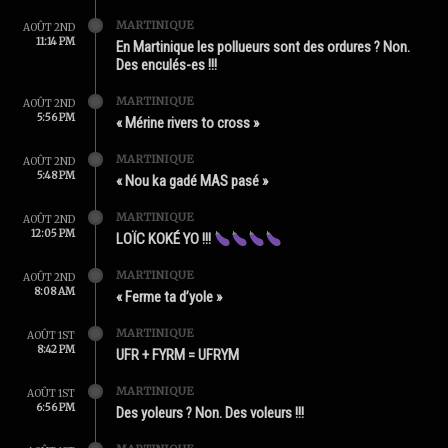
MARTINIQUE
AOÛT 2ND
11:14 PM
En Martinique les pollueurs sont des ordures ? Non.
Des enculés-es !!!
MARTINIQUE
AOÛT 2ND
5:56 PM
« Mérine rivers to cross »
MARTINIQUE
AOÛT 2ND
5:48 PM
« Nou ka gadé MAS pasé »
MARTINIQUE
AOÛT 2ND
12:05 PM
LOÏC KOKÉ YO !!!
MARTINIQUE
AOÛT 2ND
8:08 AM
« Ferme ta d’yole »
MARTINIQUE
AOÛT 1ST
8:42 PM
UFR + FYRM = UFRYM
MARTINIQUE
AOÛT 1ST
6:56 PM
Des yoleurs ? Non. Des voleurs !!!