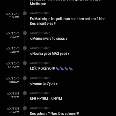
Martinique
MARTINIQUE
AOÛT 2ND
11:14 PM
En Martinique les pollueurs sont des ordures ? Non.
Des enculés-es !!!
MARTINIQUE
AOÛT 2ND
5:56 PM
« Mérine rivers to cross »
MARTINIQUE
AOÛT 2ND
5:48 PM
« Nou ka gadé MAS pasé »
MARTINIQUE
AOÛT 2ND
12:05 PM
LOÏC KOKÉ YO !!!
MARTINIQUE
AOÛT 2ND
8:08 AM
« Ferme ta d’yole »
MARTINIQUE
AOÛT 1ST
8:42 PM
UFR + FYRM = UFRYM
MARTINIQUE
AOÛT 1ST
6:56 PM
Des yoleurs ? Non. Des voleurs !!!