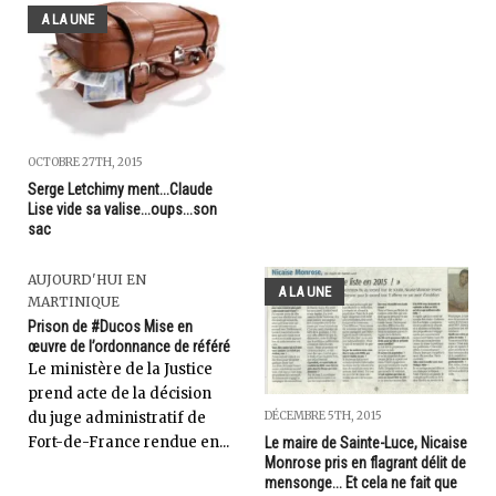
A LA UNE
OCTOBRE 27TH, 2015
Serge Letchimy ment...Claude
Lise vide sa valise...oups...son
sac
AUJOURD'HUI EN
A LA UNE
MARTINIQUE
Prison de #Ducos Mise en
œuvre de l’ordonnance de référé
Le ministère de la Justice
prend acte de la décision
DÉCEMBRE 5TH, 2015
du juge administratif de
Fort-de-France rendue en...
Le maire de Sainte-Luce, Nicaise
Monrose pris en flagrant délit de
mensonge... Et cela ne fait que