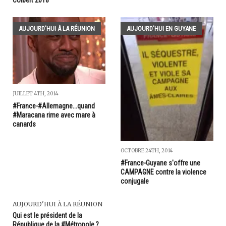
AUJOURD'HUI À LA RÉUNION
AUJOURD'HUI EN GUYANE
JUILLET 4TH, 2014
#France-#Allemagne...quand
#Maracana rime avec mare à
canards
OCTOBRE 24TH, 2014
#France-Guyane s'offre une
CAMPAGNE contre la violence
conjugale
AUJOURD'HUI À LA RÉUNION
Qui est le président de la
République de la #Métropole ?