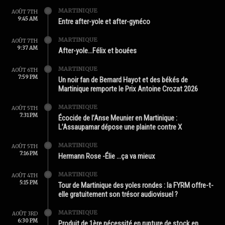
MARTINIQUE
AOÛT 7TH
9:45 AM
Entre after-yole et after-gynéco
MARTINIQUE
AOÛT 7TH
9:37 AM
After-yole…Félix et bouées
MARTINIQUE
AOÛT 6TH
7:59 PM
Un noir fan de Bernard Hayot et des békés de
Martinique remporte le Prix Antoine Crozat 2026
MARTINIQUE
AOÛT 5TH
7:31 PM
Écocide de l’Anse Meunier en Martinique :
L’Assaupamar dépose une plainte contre X
MARTINIQUE
AOÛT 5TH
7:16 PM
Hermann Rose -Élie …ça va mieux
MARTINIQUE
AOÛT 4TH
5:15 PM
Tour de Martinique des yoles rondes : la FYRM offre-t-
elle gratuitement son trésor audiovisuel ?
MARTINIQUE
AOÛT 3RD
6:30 PM
Produit de 1ère nécessité en rupture de stock en