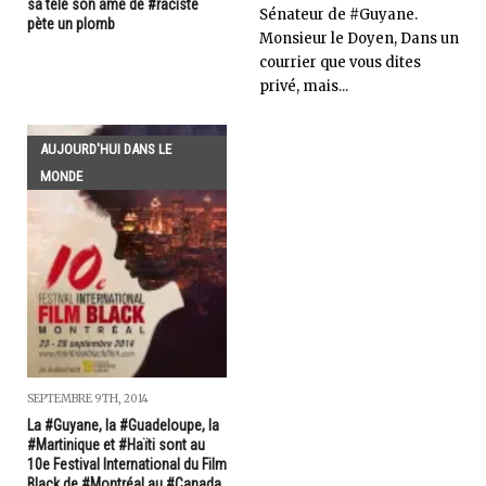
sa télé son âme de #raciste
Sénateur de #Guyane.
pète un plomb
Monsieur le Doyen, Dans un
courrier que vous dites
privé, mais...
AUJOURD'HUI DANS LE
MONDE
SEPTEMBRE 9TH, 2014
La #Guyane, la #Guadeloupe, la
#Martinique et #Haïti sont au
10e Festival International du Film
Black de #Montréal au #Canada