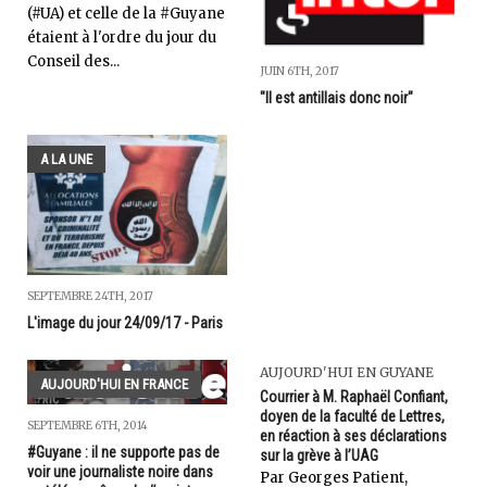
(#UA) et celle de la #Guyane
étaient à l'ordre du jour du
Conseil des...
JUIN 6TH, 2017
"Il est antillais donc noir"
A LA UNE
SEPTEMBRE 24TH, 2017
L'image du jour 24/09/17 - Paris
AUJOURD'HUI EN GUYANE
AUJOURD'HUI EN FRANCE
Courrier à M. Raphaël Confiant,
doyen de la faculté de Lettres,
SEPTEMBRE 6TH, 2014
en réaction à ses déclarations
#Guyane : il ne supporte pas de
sur la grève à l’UAG
voir une journaliste noire dans
Par Georges Patient,