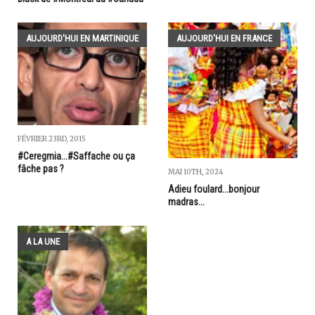
AUJOURD'HUI EN MARTINIQUE
AUJOURD'HUI EN FRANCE
FÉVRIER 23RD, 2015
#Ceregmia...#Saffache ou ça
fâche pas ?
MAI 10TH, 2024
Adieu foulard...bonjour
madras...
A LA UNE