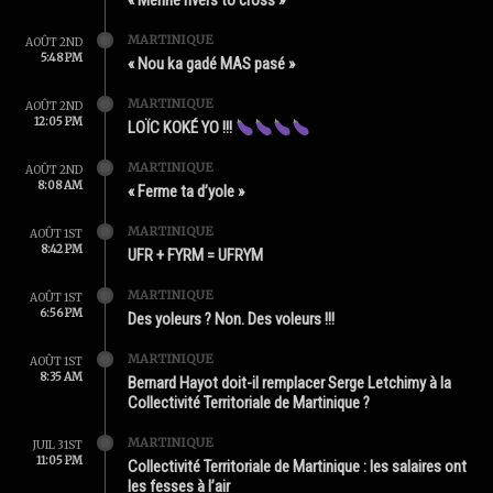
« Mérine rivers to cross »
MARTINIQUE
AOÛT 2ND
5:48 PM
« Nou ka gadé MAS pasé »
MARTINIQUE
AOÛT 2ND
12:05 PM
LOÏC KOKÉ YO !!!
MARTINIQUE
AOÛT 2ND
8:08 AM
« Ferme ta d’yole »
MARTINIQUE
AOÛT 1ST
8:42 PM
UFR + FYRM = UFRYM
MARTINIQUE
AOÛT 1ST
6:56 PM
Des yoleurs ? Non. Des voleurs !!!
MARTINIQUE
AOÛT 1ST
8:35 AM
Bernard Hayot doit-il remplacer Serge Letchimy à la
Collectivité Territoriale de Martinique ?
MARTINIQUE
JUIL 31ST
11:05 PM
Collectivité Territoriale de Martinique : les salaires ont
les fesses à l’air