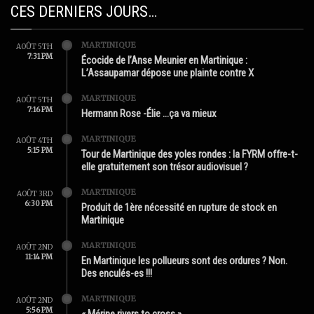
CES DERNIERS JOURS…
MARTINIQUE
AOÛT 5TH
7:31 PM
Écocide de l’Anse Meunier en Martinique :
L’Assaupamar dépose une plainte contre X
MARTINIQUE
AOÛT 5TH
7:16 PM
Hermann Rose -Élie …ça va mieux
MARTINIQUE
AOÛT 4TH
5:15 PM
Tour de Martinique des yoles rondes : la FYRM offre-t-
elle gratuitement son trésor audiovisuel ?
MARTINIQUE
AOÛT 3RD
6:30 PM
Produit de 1ère nécessité en rupture de stock en
Martinique
MARTINIQUE
AOÛT 2ND
11:14 PM
En Martinique les pollueurs sont des ordures ? Non.
Des enculés-es !!!
MARTINIQUE
AOÛT 2ND
5:56 PM