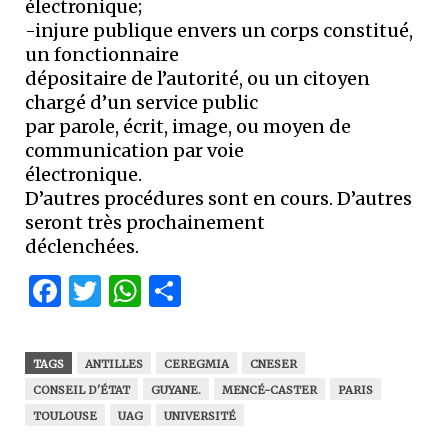
électronique;
-injure publique envers un corps constitué,
un fonctionnaire
dépositaire de l’autorité, ou un citoyen
chargé d’un service public
par parole, écrit, image, ou moyen de
communication par voie
électronique.
D’autres procédures sont en cours. D’autres
seront très prochainement
déclenchées.
Facebook
Twitter
WhatsApp
Partager
TAGS
ANTILLES
CEREGMIA
CNESER
CONSEIL D'ÉTAT
GUYANE.
MENCÉ-CASTER
PARIS
TOULOUSE
UAG
UNIVERSITÉ