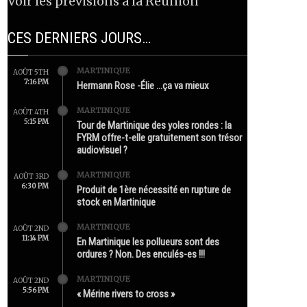
Voir les prévisions à la Réunion
CES DERNIERS JOURS…
MARTINIQUE
AOÛT 5TH
7:16 PM
Hermann Rose -Élie …ça va mieux
MARTINIQUE
AOÛT 4TH
5:15 PM
Tour de Martinique des yoles rondes : la
FYRM offre-t-elle gratuitement son trésor
audiovisuel ?
MARTINIQUE
AOÛT 3RD
6:30 PM
Produit de 1ère nécessité en rupture de
stock en Martinique
MARTINIQUE
AOÛT 2ND
11:14 PM
En Martinique les pollueurs sont des
ordures ? Non. Des enculés-es !!!
MARTINIQUE
AOÛT 2ND
5:56 PM
« Mérine rivers to cross »