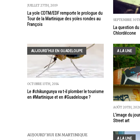
JUILLET 27TH, 2019
La yole CDTM/EDF remporte le prologue du
Tour de la Martinique des yoles rondes au
SEPTEMBRE 30TH
François
La question du 
Chlordécone
AUJOURD'HUI EN GUADELOUPE
A LA UNE
OCTOBRE 13TH, 2014
Le #chikungunya va t-il plomber le tourisme
en #Martinique et en #Guadeloupe ?
AOÛT 20TH, 202
L'image du jour
Street art
AUJOURD'HUI EN MARTINIQUE
A LA UNE