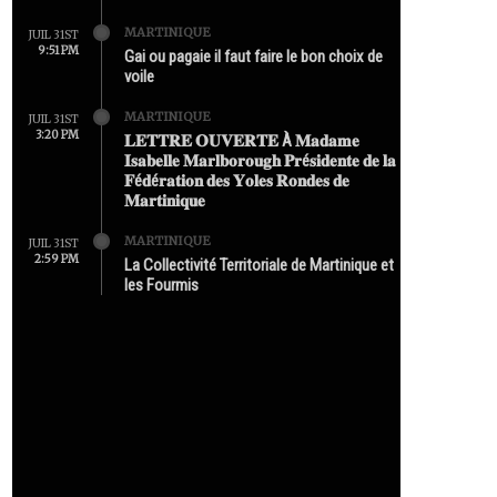
MARTINIQUE
JUIL 31ST
9:51 PM
Gai ou pagaie il faut faire le bon choix de
voile
MARTINIQUE
JUIL 31ST
3:20 PM
𝐋𝐄𝐓𝐓𝐑𝐄 𝐎𝐔𝐕𝐄𝐑𝐓𝐄 À 𝐌𝐚𝐝𝐚𝐦𝐞
𝐈𝐬𝐚𝐛𝐞𝐥𝐥𝐞 𝐌𝐚𝐫𝐥𝐛𝐨𝐫𝐨𝐮𝐠𝐡 𝐏𝐫é𝐬𝐢𝐝𝐞𝐧𝐭𝐞 𝐝𝐞 𝐥𝐚
𝐅é𝐝é𝐫𝐚𝐭𝐢𝐨𝐧 𝐝𝐞𝐬 𝐘𝐨𝐥𝐞𝐬 𝐑𝐨𝐧𝐝𝐞𝐬 𝐝𝐞
𝐌𝐚𝐫𝐭𝐢𝐧𝐢𝐪𝐮𝐞
MARTINIQUE
JUIL 31ST
2:59 PM
La Collectivité Territoriale de Martinique et
les Fourmis