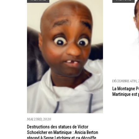
DÉCEMBRE 4TH, 
La Montagne Pe
Martinique est 
MAI 23RD, 2020
Destructions des statues de Victor
Schoelcher en Martinique : Anicia Berton
répond à Serge Letchimy et ça décoiffe