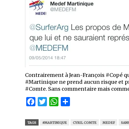
Contrairement à Jean-François #Copé qu
#Martinique ne prend aucun risque et pr
#Comte. Sans commentaire mais commen
Facebook
Twitter
WhatsApp
Partager
TAGS
#MARTINIQUE
CYRIL COMTE
MEDEF
SAN