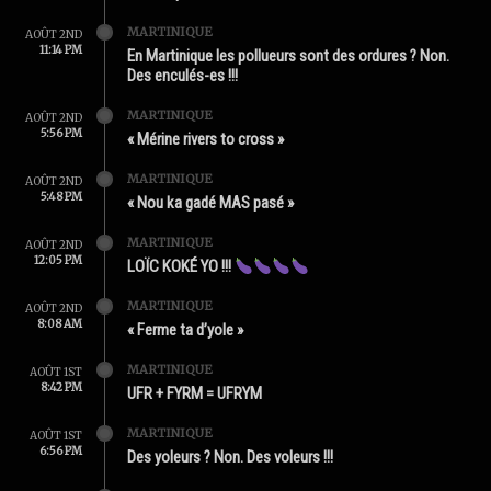
MARTINIQUE
AOÛT 2ND
11:14 PM
En Martinique les pollueurs sont des ordures ? Non.
Des enculés-es !!!
MARTINIQUE
AOÛT 2ND
5:56 PM
« Mérine rivers to cross »
MARTINIQUE
AOÛT 2ND
5:48 PM
« Nou ka gadé MAS pasé »
MARTINIQUE
AOÛT 2ND
12:05 PM
LOÏC KOKÉ YO !!!
MARTINIQUE
AOÛT 2ND
8:08 AM
« Ferme ta d’yole »
MARTINIQUE
AOÛT 1ST
8:42 PM
UFR + FYRM = UFRYM
MARTINIQUE
AOÛT 1ST
6:56 PM
Des yoleurs ? Non. Des voleurs !!!