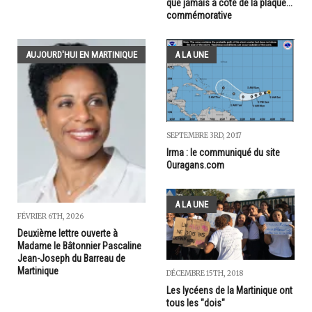
que jamais à côté de la plaque...
commémorative
AUJOURD'HUI EN MARTINIQUE
A LA UNE
SEPTEMBRE 3RD, 2017
Irma : le communiqué du site
Ouragans.com
A LA UNE
FÉVRIER 6TH, 2026
Deuxième lettre ouverte à
Madame le Bâtonnier Pascaline
Jean-Joseph du Barreau de
Martinique
DÉCEMBRE 15TH, 2018
Les lycéens de la Martinique ont
tous les "dois"