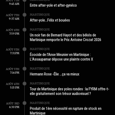
AOÛT 7TH
9:45 AM
Entre after-yole et after-gynéco
MARTINIQUE
AOÛT 7TH
9:37 AM
After-yole…Félix et bouées
MARTINIQUE
AOÛT 6TH
7:59 PM
Un noir fan de Bernard Hayot et des békés de
Martinique remporte le Prix Antoine Crozat 2026
MARTINIQUE
AOÛT 5TH
7:31 PM
Écocide de l’Anse Meunier en Martinique :
L’Assaupamar dépose une plainte contre X
MARTINIQUE
AOÛT 5TH
7:16 PM
Hermann Rose -Élie …ça va mieux
MARTINIQUE
AOÛT 4TH
5:15 PM
Tour de Martinique des yoles rondes : la FYRM offre-t-
elle gratuitement son trésor audiovisuel ?
MARTINIQUE
AOÛT 3RD
6:30 PM
Produit de 1ère nécessité en rupture de stock en
Martinique