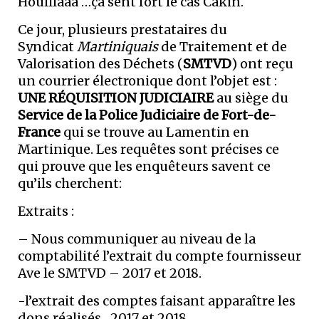
Houlllaaa …ça sent fort le cas Cakin.
Ce jour, plusieurs prestataires du
Syndicat
Martiniquais
de Traitement et de
Valorisation des Déchets (
SMTVD
) ont reçu
un courrier électronique dont l’objet est :
UNE RÉQUISITION JUDICIAIRE
au siège du
Service de la Police Judiciaire de Fort-de-
France
qui se trouve au Lamentin en
Martinique. Les requêtes sont précises ce
qui prouve que les enquêteurs savent ce
qu’ils cherchent:
Extraits :
– Nous communiquer au niveau de la
comptabilité l’extrait du compte fournisseur
Ave le SMTVD – 2017 et 2018.
-l’extrait des comptes faisant apparaître les
dons réalisés…2017 et 2018