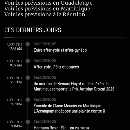
Voir les prévisions en Guadeloupe
Voir les prévisions en Martinique
Voir les prévisions à la Réunion
CES DERNIERS JOURS…
MARTINIQUE
AOÛT 7TH
9:45 AM
Entre after-yole et after-gynéco
MARTINIQUE
AOÛT 7TH
9:37 AM
After-yole…Félix et bouées
MARTINIQUE
AOÛT 6TH
7:59 PM
Un noir fan de Bernard Hayot et des békés de
Martinique remporte le Prix Antoine Crozat 2026
MARTINIQUE
AOÛT 5TH
7:31 PM
Écocide de l’Anse Meunier en Martinique :
L’Assaupamar dépose une plainte contre X
MARTINIQUE
AOÛT 5TH
7:16 PM
Hermann Rose -Élie …ça va mieux