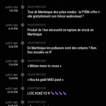
MARTINIQUE
AOÛT 4TH
5:15 PM
Tour de Martinique des yoles rondes : la FYRM offre-t-
elle gratuitement son trésor audiovisuel ?
MARTINIQUE
AOÛT 3RD
6:30 PM
Produit de 1ère nécessité en rupture de stock en
Martinique
MARTINIQUE
AOÛT 2ND
11:14 PM
En Martinique les pollueurs sont des ordures ? Non.
Des enculés-es !!!
MARTINIQUE
AOÛT 2ND
5:56 PM
« Mérine rivers to cross »
MARTINIQUE
AOÛT 2ND
5:48 PM
« Nou ka gadé MAS pasé »
MARTINIQUE
AOÛT 2ND
12:05 PM
LOÏC KOKÉ YO !!!
MARTINIQUE
AOÛT 2ND
8:08 AM