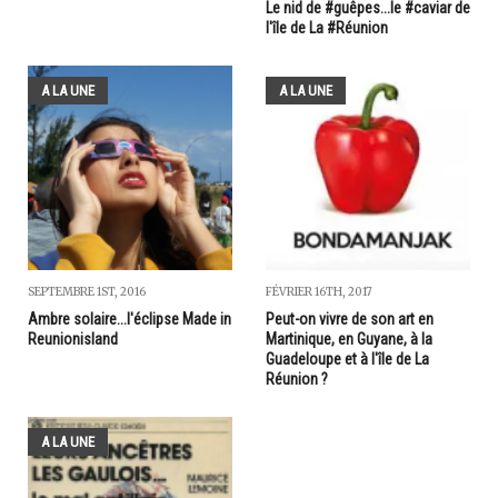
Le nid de #guêpes...le #caviar de
l'île de La #Réunion
A LA UNE
A LA UNE
SEPTEMBRE 1ST, 2016
FÉVRIER 16TH, 2017
Ambre solaire...l'éclipse Made in
Peut-on vivre de son art en
Reunionisland
Martinique, en Guyane, à la
Guadeloupe et à l'île de La
Réunion ?
A LA UNE