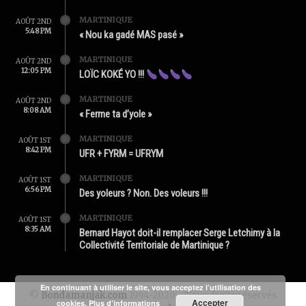
MARTINIQUE
AOÛT 2ND
5:48 PM
« Nou ka gadé MAS pasé »
MARTINIQUE
AOÛT 2ND
12:05 PM
LOÏC KOKÉ YO !!!
MARTINIQUE
AOÛT 2ND
8:08 AM
« Ferme ta d’yole »
MARTINIQUE
AOÛT 1ST
8:42 PM
UFR + FYRM = UFRYM
MARTINIQUE
AOÛT 1ST
6:56 PM
Des yoleurs ? Non. Des voleurs !!!
MARTINIQUE
AOÛT 1ST
8:35 AM
Bernard Hayot doit-il remplacer Serge Letchimy à la
Collectivité Territoriale de Martinique ?
En continuant à utiliser le site, vous acceptez l’utilisation des
©
Bondamanjak.com
1994-2020 - Tous droits réservés
Accepter
cookies.
Plus d’informations