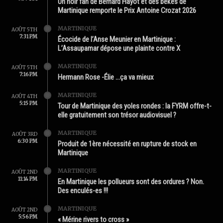
Un noir fan de Bernard Hayot et des békés de
Martinique remporte le Prix Antoine Crozat 2026
MARTINIQUE
AOÛT 5TH
7:31 PM
Écocide de l’Anse Meunier en Martinique :
L’Assaupamar dépose une plainte contre X
MARTINIQUE
AOÛT 5TH
7:16 PM
Hermann Rose -Élie …ça va mieux
MARTINIQUE
AOÛT 4TH
5:15 PM
Tour de Martinique des yoles rondes : la FYRM offre-t-
elle gratuitement son trésor audiovisuel ?
MARTINIQUE
AOÛT 3RD
6:30 PM
Produit de 1ère nécessité en rupture de stock en
Martinique
MARTINIQUE
AOÛT 2ND
11:14 PM
En Martinique les pollueurs sont des ordures ? Non.
Des enculés-es !!!
MARTINIQUE
AOÛT 2ND
5:56 PM
« Mérine rivers to cross »