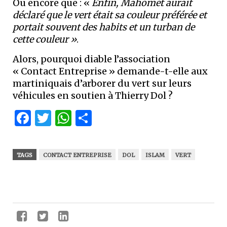
Ou encore que : «
Enfin, Mahomet aurait
déclaré que le vert était sa couleur préférée et
portait souvent des habits et un turban de
cette couleur »
.
Alors, pourquoi diable l’association
« Contact Entreprise » demande-t-elle aux
martiniquais d’arborer du vert sur leurs
véhicules en soutien à Thierry Dol ?
Facebook
Twitter
WhatsApp
Partager
TAGS
CONTACT ENTREPRISE
DOL
ISLAM
VERT