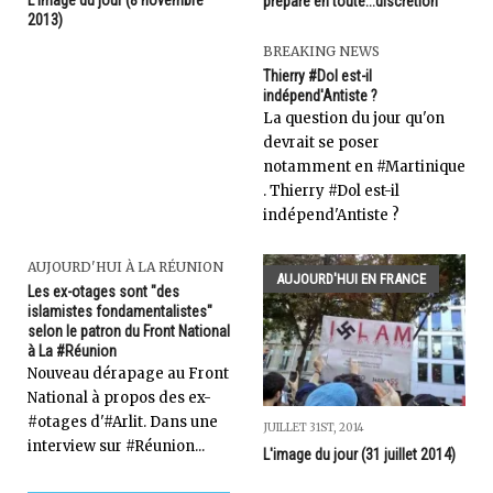
L'image du jour (8 novembre
préparé en toute...discrétion
2013)
BREAKING NEWS
Thierry #Dol est-il
indépend'Antiste ?
La question du jour qu'on
devrait se poser
notamment en #Martinique
. Thierry #Dol est-il
indépend'Antiste ?
AUJOURD'HUI À LA RÉUNION
AUJOURD'HUI EN FRANCE
Les ex-otages sont "des
islamistes fondamentalistes"
selon le patron du Front National
à La #Réunion
Nouveau dérapage au Front
National à propos des ex-
#otages d'#Arlit. Dans une
JUILLET 31ST, 2014
interview sur #Réunion...
L'image du jour (31 juillet 2014)