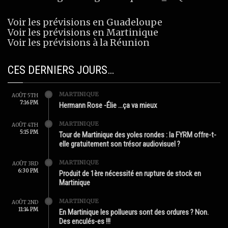
Voir les prévisions en Guadeloupe
Voir les prévisions en Martinique
Voir les prévisions à la Réunion
CES DERNIERS JOURS…
MARTINIQUE
AOÛT 5TH
7:16 PM
Hermann Rose -Élie …ça va mieux
MARTINIQUE
AOÛT 4TH
5:15 PM
Tour de Martinique des yoles rondes : la FYRM offre-t-
elle gratuitement son trésor audiovisuel ?
MARTINIQUE
AOÛT 3RD
6:30 PM
Produit de 1ère nécessité en rupture de stock en
Martinique
MARTINIQUE
AOÛT 2ND
11:14 PM
En Martinique les pollueurs sont des ordures ? Non.
Des enculés-es !!!