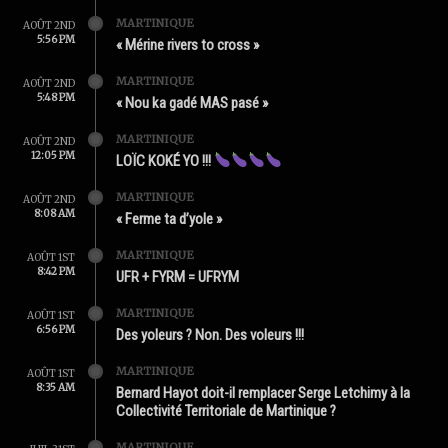
MARTINIQUE
AOÛT 2ND
5:56 PM
« Mérine rivers to cross »
MARTINIQUE
AOÛT 2ND
5:48 PM
« Nou ka gadé MAS pasé »
MARTINIQUE
AOÛT 2ND
12:05 PM
LOÏC KOKÉ YO !!!
MARTINIQUE
AOÛT 2ND
8:08 AM
« Ferme ta d’yole »
MARTINIQUE
AOÛT 1ST
8:42 PM
UFR + FYRM = UFRYM
MARTINIQUE
AOÛT 1ST
6:56 PM
Des yoleurs ? Non. Des voleurs !!!
MARTINIQUE
AOÛT 1ST
8:35 AM
Bernard Hayot doit-il remplacer Serge Letchimy à la
Collectivité Territoriale de Martinique ?
MARTINIQUE