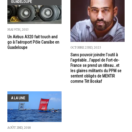
GUADELOUPE
MAI 9TH, 2013
Un Airbus A320 fait touch and
go à l'aéroport Pôle Caraïbe en
Guadeloupe
OCTOBRE 23RD, 2023
Sans pouvoir joindre l'outil à
l'agréable...l'appel de Fort-de-
France se prend un râteau...et
les glaires militants du PPM se
sentent obligés de MENTIR
comme Tèt Boskaf
A LA UNE
AOÛT 2ND, 2018