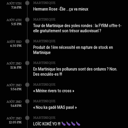
MARTINIQUE
AOÛT 5TH
7:16 PM
Hermann Rose -Élie …ça va mieux
MARTINIQUE
AOÛT 4TH
5:15 PM
Tour de Martinique des yoles rondes : la FYRM offre-t-
elle gratuitement son trésor audiovisuel ?
MARTINIQUE
AOÛT 3RD
6:30 PM
Produit de 1ère nécessité en rupture de stock en
Martinique
MARTINIQUE
AOÛT 2ND
11:14 PM
En Martinique les pollueurs sont des ordures ? Non.
Des enculés-es !!!
MARTINIQUE
AOÛT 2ND
5:56 PM
« Mérine rivers to cross »
MARTINIQUE
AOÛT 2ND
5:48 PM
« Nou ka gadé MAS pasé »
MARTINIQUE
AOÛT 2ND
12:05 PM
LOÏC KOKÉ YO !!!