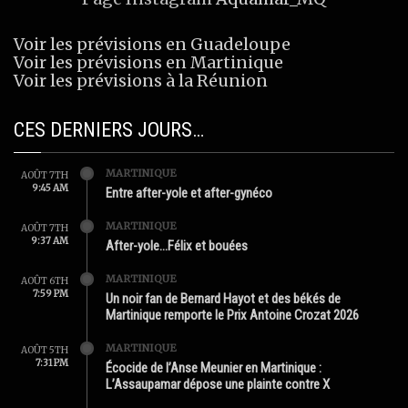
Voir les prévisions en Guadeloupe
Voir les prévisions en Martinique
Voir les prévisions à la Réunion
CES DERNIERS JOURS…
MARTINIQUE
AOÛT 7TH
9:45 AM
Entre after-yole et after-gynéco
MARTINIQUE
AOÛT 7TH
9:37 AM
After-yole…Félix et bouées
MARTINIQUE
AOÛT 6TH
7:59 PM
Un noir fan de Bernard Hayot et des békés de
Martinique remporte le Prix Antoine Crozat 2026
MARTINIQUE
AOÛT 5TH
7:31 PM
Écocide de l’Anse Meunier en Martinique :
L’Assaupamar dépose une plainte contre X