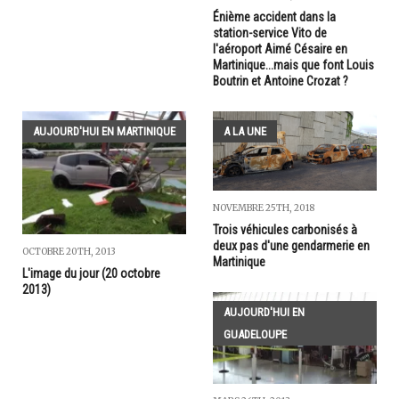
Énième accident dans la
station-service Vito de
l'aéroport Aimé Césaire en
Martinique...mais que font Louis
Boutrin et Antoine Crozat ?
AUJOURD'HUI EN MARTINIQUE
A LA UNE
NOVEMBRE 25TH, 2018
Trois véhicules carbonisés à
deux pas d'une gendarmerie en
OCTOBRE 20TH, 2013
Martinique
L'image du jour (20 octobre
2013)
AUJOURD'HUI EN
GUADELOUPE