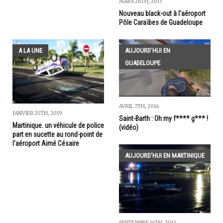
MARS 26TH, 2013
Nouveau black-out à l'aéroport
Pôle Caraïbes de Guadeloupe
A LA UNE
AUJOURD'HUI EN
GUADELOUPE
AVRIL 7TH, 2016
JANVIER 25TH, 2019
Saint-Barth : Oh my f**** g*** !
Martinique. un véhicule de police
(vidéo)
part en sucette au rond-point de
l'aéroport Aimé Césaire
AUJOURD'HUI EN MARTINIQUE
SEPTEMBRE 16TH, 2013