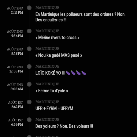
MARTINIQUE
AOÛT 2ND
11:14 PM
En Martinique les pollueurs sont des ordures ? Non.
Des enculés-es !!!
MARTINIQUE
AOÛT 2ND
5:56 PM
« Mérine rivers to cross »
MARTINIQUE
AOÛT 2ND
5:48 PM
« Nou ka gadé MAS pasé »
MARTINIQUE
AOÛT 2ND
12:05 PM
LOÏC KOKÉ YO !!!
MARTINIQUE
AOÛT 2ND
8:08 AM
« Ferme ta d’yole »
MARTINIQUE
AOÛT 1ST
8:42 PM
UFR + FYRM = UFRYM
MARTINIQUE
AOÛT 1ST
6:56 PM
Des yoleurs ? Non. Des voleurs !!!