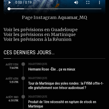
Page Instagram
Aquamar_MQ
Voir les prévisions en Guadeloupe
Voir les prévisions en Martinique
Voir les prévisions à la Réunion
CES DERNIERS JOURS…
MARTINIQUE
AOÛT 5TH
7:16 PM
Hermann Rose -Élie …ça va mieux
MARTINIQUE
AOÛT 4TH
5:15 PM
Tour de Martinique des yoles rondes : la FYRM offre-t-
elle gratuitement son trésor audiovisuel ?
MARTINIQUE
AOÛT 3RD
6:30 PM
Produit de 1ère nécessité en rupture de stock en
Martinique