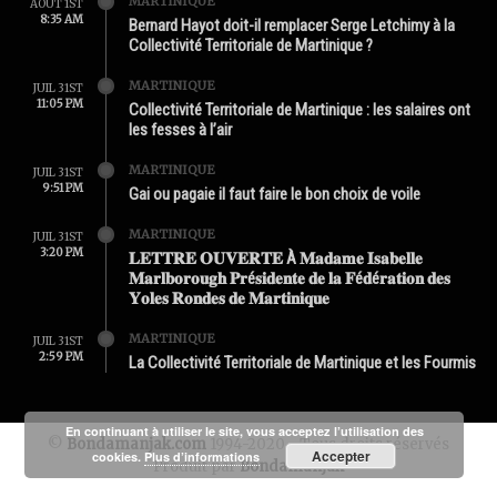
MARTINIQUE
AOÛT 1ST
8:35 AM
Bernard Hayot doit-il remplacer Serge Letchimy à la
Collectivité Territoriale de Martinique ?
MARTINIQUE
JUIL 31ST
11:05 PM
Collectivité Territoriale de Martinique : les salaires ont
les fesses à l’air
MARTINIQUE
JUIL 31ST
9:51 PM
Gai ou pagaie il faut faire le bon choix de voile
MARTINIQUE
JUIL 31ST
3:20 PM
𝐋𝐄𝐓𝐓𝐑𝐄 𝐎𝐔𝐕𝐄𝐑𝐓𝐄 À 𝐌𝐚𝐝𝐚𝐦𝐞 𝐈𝐬𝐚𝐛𝐞𝐥𝐥𝐞
𝐌𝐚𝐫𝐥𝐛𝐨𝐫𝐨𝐮𝐠𝐡 𝐏𝐫é𝐬𝐢𝐝𝐞𝐧𝐭𝐞 𝐝𝐞 𝐥𝐚 𝐅é𝐝é𝐫𝐚𝐭𝐢𝐨𝐧 𝐝𝐞𝐬
𝐘𝐨𝐥𝐞𝐬 𝐑𝐨𝐧𝐝𝐞𝐬 𝐝𝐞 𝐌𝐚𝐫𝐭𝐢𝐧𝐢𝐪𝐮𝐞
MARTINIQUE
JUIL 31ST
2:59 PM
La Collectivité Territoriale de Martinique et les Fourmis
En continuant à utiliser le site, vous acceptez l’utilisation des
©
Bondamanjak.com
1994-2020 - Tous droits réservés
Accepter
cookies.
Plus d’informations
Produit par
Bondamanjak