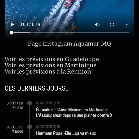
Page Instagram
Aquamar_MQ
Voir les prévisions en Guadeloupe
Voir les prévisions en Martinique
Voir les prévisions à la Réunion
CES DERNIERS JOURS…
MARTINIQUE
AOÛT 5TH
7:31 PM
Écocide de l’Anse Meunier en Martinique :
L’Assaupamar dépose une plainte contre X
MARTINIQUE
AOÛT 5TH
7:16 PM
Hermann Rose -Élie …ça va mieux