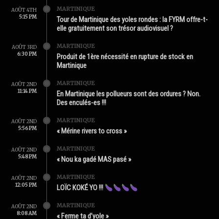
MARTINIQUE
AOÛT 4TH
5:15 PM
Tour de Martinique des yoles rondes : la FYRM offre-t-
elle gratuitement son trésor audiovisuel ?
MARTINIQUE
AOÛT 3RD
6:30 PM
Produit de 1ère nécessité en rupture de stock en
Martinique
MARTINIQUE
AOÛT 2ND
11:14 PM
En Martinique les pollueurs sont des ordures ? Non.
Des enculés-es !!!
MARTINIQUE
AOÛT 2ND
5:56 PM
« Mérine rivers to cross »
MARTINIQUE
AOÛT 2ND
5:48 PM
« Nou ka gadé MAS pasé »
MARTINIQUE
AOÛT 2ND
12:05 PM
LOÏC KOKÉ YO !!!
MARTINIQUE
AOÛT 2ND
8:08 AM
« Ferme ta d’yole »