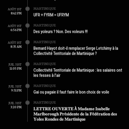
MARTINIQUE
AOÛT 1ST
8:42 PM
UFR + FYRM = UFRYM
MARTINIQUE
AOÛT 1ST
6:56 PM
Des yoleurs ? Non. Des voleurs !!!
MARTINIQUE
AOÛT 1ST
8:35 AM
Bernard Hayot doit-il remplacer Serge Letchimy à la
Collectivité Territoriale de Martinique ?
MARTINIQUE
JUIL 31ST
11:05 PM
Collectivité Territoriale de Martinique : les salaires ont
les fesses à l’air
MARTINIQUE
JUIL 31ST
9:51 PM
Gai ou pagaie il faut faire le bon choix de voile
MARTINIQUE
JUIL 31ST
3:20 PM
𝐋𝐄𝐓𝐓𝐑𝐄 𝐎𝐔𝐕𝐄𝐑𝐓𝐄 À 𝐌𝐚𝐝𝐚𝐦𝐞 𝐈𝐬𝐚𝐛𝐞𝐥𝐥𝐞
𝐌𝐚𝐫𝐥𝐛𝐨𝐫𝐨𝐮𝐠𝐡 𝐏𝐫é𝐬𝐢𝐝𝐞𝐧𝐭𝐞 𝐝𝐞 𝐥𝐚 𝐅é𝐝é𝐫𝐚𝐭𝐢𝐨𝐧 𝐝𝐞𝐬
𝐘𝐨𝐥𝐞𝐬 𝐑𝐨𝐧𝐝𝐞𝐬 𝐝𝐞 𝐌𝐚𝐫𝐭𝐢𝐧𝐢𝐪𝐮𝐞