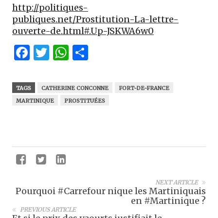
http://politiques-
publiques.net/Prostitution-La-lettre-
ouverte-de.html#.Up-JSKWA6w0
Facebook
Twitter
WhatsApp
Partager
TAGS
CATHERINE CONCONNE
FORT-DE-FRANCE
MARTINIQUE
PROSTITUÉES
NEXT ARTICLE
Pourquoi #Carrefour nique les Martiniquais
en #Martinique ?
PREVIOUS ARTICLE