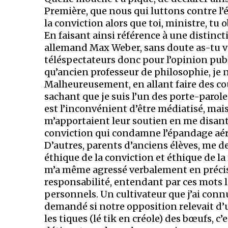
Première, que nous qui luttons contre l
la conviction alors que toi, ministre, tu 
En faisant ainsi référence à une distinct
allemand Max Weber, sans doute as-tu vo
téléspectateurs donc pour l’opinion pub
qu’ancien professeur de philosophie, je 
Malheureusement, en allant faire des cour
sachant que je suis l’un des porte-parol
est l’inconvénient d’être médiatisé, mai
m’apportaient leur soutien en me disant
conviction qui condamne l’épandage aér
D’autres, parents d’anciens élèves, me d
éthique de la conviction et éthique de 
m’a même agressé verbalement en précisan
responsabilité, entendant par ces mots l
personnels. Un cultivateur que j’ai connu
demandé si notre opposition relevait d’
les tiques (lé tik en créole) des bœufs, c