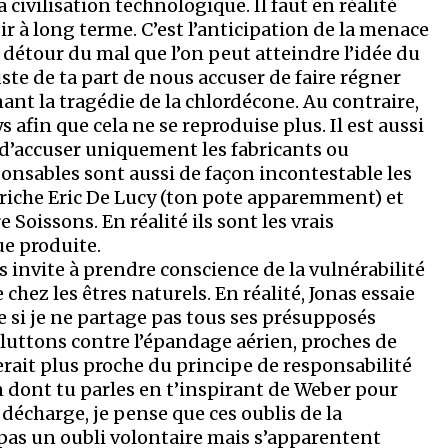
 civilisation technologique. Il faut en réalité
r à long terme. C’est l’anticipation de la menace
e détour du mal que l’on peut atteindre l’idée du
juste de ta part de nous accuser de faire régner
ant la tragédie de la chlordécone. Au contraire,
 afin que cela ne se reproduise plus. Il est aussi
r d’accuser uniquement les fabricants ou
ponsables sont aussi de façon incontestable les
 riche Eric De Lucy (ton pote apparemment) et
e Soissons. En réalité ils sont les vrais
ue produite.
us invite à prendre conscience de la vulnérabilité
 chez les êtres naturels. En réalité, Jonas essaie
si je ne partage pas tous ses présupposés
uttons contre l’épandage aérien, proches de
erait plus proche du principe de responsabilité
on dont tu parles en t’inspirant de Weber pour
 décharge, je pense que ces oublis de la
pas un oubli volontaire mais s’apparentent