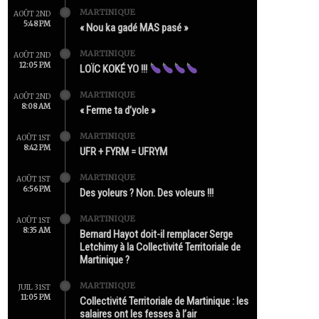
MARTINIQUE
AOÛT 2ND
5:48 PM
« Nou ka gadé MAS pasé »
MARTINIQUE
AOÛT 2ND
12:05 PM
LOÏC KOKÉ YO !!!
MARTINIQUE
AOÛT 2ND
8:08 AM
« Ferme ta d’yole »
MARTINIQUE
AOÛT 1ST
8:42 PM
UFR + FYRM = UFRYM
MARTINIQUE
AOÛT 1ST
6:56 PM
Des yoleurs ? Non. Des voleurs !!!
MARTINIQUE
AOÛT 1ST
8:35 AM
Bernard Hayot doit-il remplacer Serge
Letchimy à la Collectivité Territoriale de
Martinique ?
MARTINIQUE
JUIL 31ST
11:05 PM
Collectivité Territoriale de Martinique : les
salaires ont les fesses à l’air