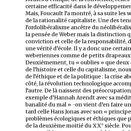
certaine efficacité dans le développeme
Mais, Foucault l’a montré, à sa suite le
de la rationalité capitaliste. Une des t
l’ordolibéralisme ancêtre du néolibéral
la pensée de Weber mais la distinction qu’
conviction et celle de la responsabilité, 
une vérité d’école. Il y a donc une certai
weberiennes comme de petits drapeaux, 
Deuxièmement, tu « oublies » que deux 
de l’histoire et celle du capitalisme, no
de l’éthique et de la politique : la crise
côté, la révolution technologique acco
l’autre. De là naissent des préoccupatio
exemple d’Hannah Arendt avec sa méditati
banalité du mal » -on vient d’en faire un 
tard celle Hans Jonas avec son « princip
problèmes écologiques et éthiques que p
de la deuxième moitié du XX° siècle. Pou