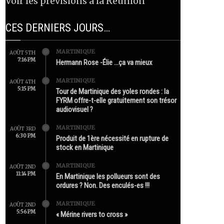
Voir les prévisions à la Réunion
CES DERNIERS JOURS…
MARTINIQUE
AOÛT 5TH
7:16 PM
Hermann Rose -Élie …ça va mieux
MARTINIQUE
AOÛT 4TH
5:15 PM
Tour de Martinique des yoles rondes : la
FYRM offre-t-elle gratuitement son trésor
audiovisuel ?
MARTINIQUE
AOÛT 3RD
6:30 PM
Produit de 1ère nécessité en rupture de
stock en Martinique
MARTINIQUE
AOÛT 2ND
11:14 PM
En Martinique les pollueurs sont des
ordures ? Non. Des enculés-es !!!
MARTINIQUE
AOÛT 2ND
5:56 PM
« Mérine rivers to cross »