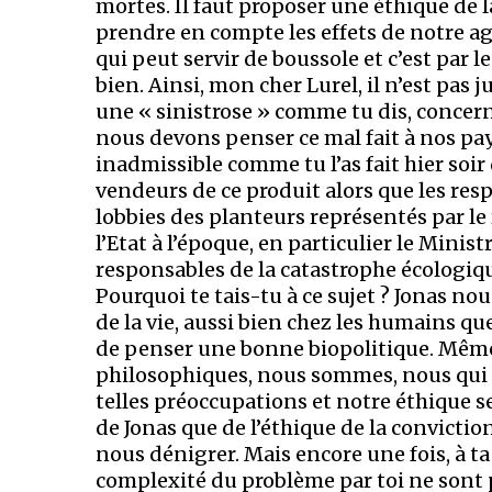
mortes. Il faut proposer une éthique de la
prendre en compte les effets de notre agi
qui peut servir de boussole et c’est par l
bien. Ainsi, mon cher Lurel, il n’est pas 
une « sinistrose » comme tu dis, concern
nous devons penser ce mal fait à nos pays
inadmissible comme tu l’as fait hier soi
vendeurs de ce produit alors que les res
lobbies des planteurs représentés par le
l’Etat à l’époque, en particulier le Ministr
responsables de la catastrophe écologiq
Pourquoi te tais-tu à ce sujet ? Jonas no
de la vie, aussi bien chez les humains que
de penser une bonne biopolitique. Même 
philosophiques, nous sommes, nous qui l
telles préoccupations et notre éthique s
de Jonas que de l’éthique de la convicti
nous dénigrer. Mais encore une fois, à ta
complexité du problème par toi ne sont 