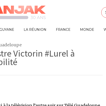
GUYANE
LA RÉUNION
FRANCE
MONDE
W
Guadeloupe
tre Victorin #Lurel à
ilité
i à la télévision l’autre soir sur Télé Guadeloupe