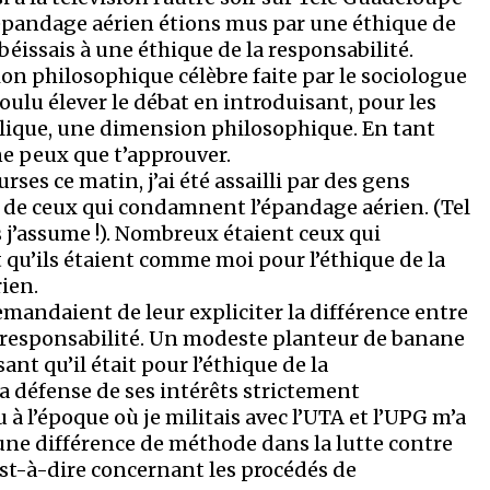
’épandage aérien étions mus par une éthique de
obéissais à une éthique de la responsabilité.
ion philosophique célèbre faite par le sociologue
ulu élever le débat en introduisant, pour les
lique, une dimension philosophique. En tant
ne peux que t’approuver.
ses ce matin, j’ai été assailli par des gens
e de ceux qui condamnent l’épandage aérien. (Tel
s j’assume !). Nombreux étaient ceux qui
 qu’ils étaient comme moi pour l’éthique de la
ien.
emandaient de leur expliciter la différence entre
la responsabilité. Un modeste planteur de banane
t qu’il était pour l’éthique de la
a défense de ses intérêts strictement
 à l’époque où je militais avec l’UTA et l’UPG m’a
une différence de méthode dans la lutte contre
’est-à-dire concernant les procédés de