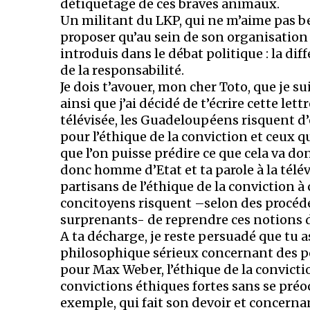
détiquetage de ces braves animaux.
Un militant du LKP, qui ne m’aime pas b
proposer qu’au sein de son organisation 
introduis dans le débat politique : la di
de la responsabilité.
Je dois t’avouer, mon cher Toto, que je s
ainsi que j’ai décidé de t’écrire cette le
télévisée, les Guadeloupéens risquent d’ê
pour l’éthique de la conviction et ceux q
que l’on puisse prédire ce que cela va d
donc homme d’Etat et ta parole à la tél
partisans de l’éthique de la conviction à 
concitoyens risquent –selon des procédé
surprenants- de reprendre ces notions dan
A ta décharge, je reste persuadé que tu
philosophique sérieux concernant des po
pour Max Weber, l’éthique de la convicti
convictions éthiques fortes sans se pré
exemple, qui fait son devoir et concernant