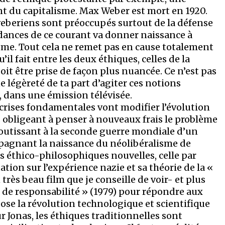
nt du capitalisme. Max Weber est mort en 1920.
s weberiens sont préoccupés surtout de la défense
endances de ce courant va donner naissance à
isme. Tout cela ne remet pas en cause totalement
il fait entre les deux éthiques, celles de la
doit être prise de façon plus nuancée. Ce n’est pas
ne légèreté de ta part d’agiter ces notions
dans une émission télévisée.
crises fondamentales vont modifier l’évolution
us obligeant à penser à nouveaux frais le problème
 aboutissant à la seconde guerre mondiale d’un
mpagnant la naissance du néolibéralisme de
ns éthico-philosophiques nouvelles, celle par
on sur l’expérience nazie et sa théorie de la «
très beau film que je conseille de voir- et plus
e de responsabilité » (1979) pour répondre aux
ose la révolution technologique et scientifique
r Jonas, les éthiques traditionnelles sont