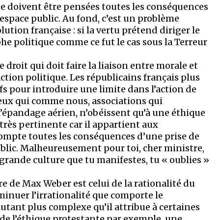
 que doivent être pensées toutes les conséquences
espace public. Au fond, c’est un problème
ution française : si la vertu prétend diriger le
he politique comme ce fut le cas sous la Terreur
e droit qui doit faire la liaison entre morale et
action politique. Les républicains français plus
fs pour introduire une limite dans l’action de
e ceux qui comme nous, associations qui
épandage aérien, n’obéissent qu’à une éthique
très pertinente car il appartient aux
ompte toutes les conséquences d’une prise de
ublic. Malheureusement pour toi, cher ministre,
grande culture que tu manifestes, tu « oublies »
 de Max Weber est celui de la rationalité du
inuer l’irrationalité que comporte le
autant plus complexe qu’il attribue à certaines
s de l’éthique protestante par exemple, une