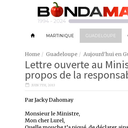
MARTINIQUE
GUADELOUPE
Home
Guadeloupe
Aujourd'hui en 
Lettre ouverte au Minis
propos de la responsab
JUIN 7TH, 2013
Par Jacky Dahomay
Monsieur le Ministre,
Mon cher Lurel,
Quelle mouche t’a piqué, de déclarer ains