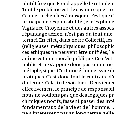
plutôt à ce que Freud appelle le refoule
Tout le problème est de savoir ce que tu
Ce que tu cherches à masquer, c’est que 
principe de responsabilité. Je m’explique
Vigilance Citoyenne et des autres assoc
l’épandage aérien, n’est pas du tout une
terme). En effet, dans notre Collectif, l
(religieuses, métaphysiques, philosophiq
ces éthiques ne peuvent être unifiées, l
anime est une morale publique. Ce n’est 
public et ne s’appuie donc pas sur on ne 
métaphysique. C’est une éthique issue de
pratiques. C’est donc tout le contraire 
du terme. Cela, tu le sais bien. Deuxiè
effectivement le principe de responsabili
nous ne voulons pas que des logiques pr
chimiques nocifs, fassent passer des int
fondamentaux de la vie et de l’homme. 
ne s’intéressent pas au long terme. Telle