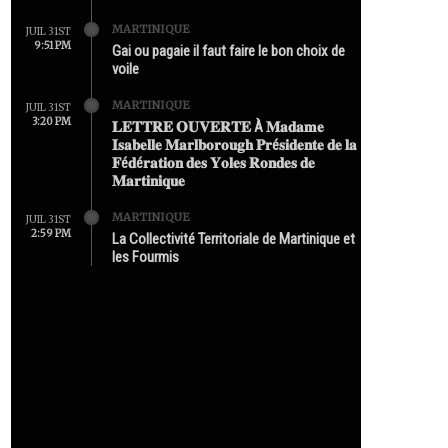
MARTINIQUE
JUIL 31ST
9:51 PM
Gai ou pagaie il faut faire le bon choix de
voile
MARTINIQUE
JUIL 31ST
3:20 PM
𝐋𝐄𝐓𝐓𝐑𝐄 𝐎𝐔𝐕𝐄𝐑𝐓𝐄 À 𝐌𝐚𝐝𝐚𝐦𝐞
𝐈𝐬𝐚𝐛𝐞𝐥𝐥𝐞 𝐌𝐚𝐫𝐥𝐛𝐨𝐫𝐨𝐮𝐠𝐡 𝐏𝐫é𝐬𝐢𝐝𝐞𝐧𝐭𝐞 𝐝𝐞 𝐥𝐚
𝐅é𝐝é𝐫𝐚𝐭𝐢𝐨𝐧 𝐝𝐞𝐬 𝐘𝐨𝐥𝐞𝐬 𝐑𝐨𝐧𝐝𝐞𝐬 𝐝𝐞
𝐌𝐚𝐫𝐭𝐢𝐧𝐢𝐪𝐮𝐞
MARTINIQUE
JUIL 31ST
2:59 PM
La Collectivité Territoriale de Martinique et
les Fourmis