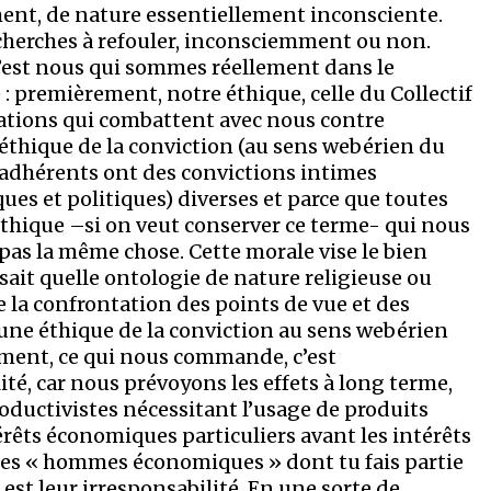
ment, de nature essentiellement inconsciente.
 cherches à refouler, inconsciemment ou non.
c’est nous qui sommes réellement dans le
 : premièrement, notre éthique, celle du Collectif
iations qui combattent avec nous contre
 éthique de la conviction (au sens webérien du
es adhérents ont des convictions intimes
ues et politiques) diverses et parce que toutes
’éthique –si on veut conserver ce terme- qui nous
pas la même chose. Cette morale vise le bien
sait quelle ontologie de nature religieuse ou
 la confrontation des points de vue et des
d’une éthique de la conviction au sens webérien
mement, ce qui nous commande, c’est
té, car nous prévoyons les effets à long terme,
oductivistes nécessitant l’usage de produits
érêts économiques particuliers avant les intérêts
Les « hommes économiques » dont tu fais partie
 est leur irresponsabilité. En une sorte de