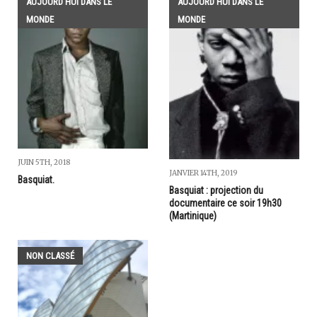
AUJOURD'HUI DANS LE
AUJOURD'HUI DANS LE
MONDE
MONDE
JUIN 5TH, 2018
JANVIER 14TH, 2019
Basquiat.
Basquiat : projection du
documentaire ce soir 19h30
(Martinique)
NON CLASSÉ