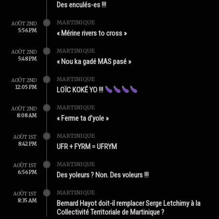
Des enculés-es !!!
MARTINIQUE
AOÛT 2ND
5:56 PM
« Mérine rivers to cross »
MARTINIQUE
AOÛT 2ND
5:48 PM
« Nou ka gadé MAS pasé »
MARTINIQUE
AOÛT 2ND
12:05 PM
LOÏC KOKÉ YO !!!
MARTINIQUE
AOÛT 2ND
8:08 AM
« Ferme ta d’yole »
MARTINIQUE
AOÛT 1ST
8:42 PM
UFR + FYRM = UFRYM
MARTINIQUE
AOÛT 1ST
6:56 PM
Des yoleurs ? Non. Des voleurs !!!
MARTINIQUE
AOÛT 1ST
8:35 AM
Bernard Hayot doit-il remplacer Serge Letchimy à la
Collectivité Territoriale de Martinique ?