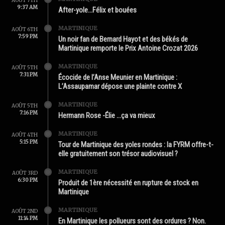
AOÛT 7TH
9:37 AM
After-yole…Félix et bouées
MARTINIQUE
AOÛT 6TH
7:59 PM
Un noir fan de Bernard Hayot et des békés de
Martinique remporte le Prix Antoine Crozat 2026
MARTINIQUE
AOÛT 5TH
7:31 PM
Écocide de l’Anse Meunier en Martinique :
L’Assaupamar dépose une plainte contre X
MARTINIQUE
AOÛT 5TH
7:16 PM
Hermann Rose -Élie …ça va mieux
MARTINIQUE
AOÛT 4TH
5:15 PM
Tour de Martinique des yoles rondes : la FYRM offre-t-
elle gratuitement son trésor audiovisuel ?
MARTINIQUE
AOÛT 3RD
6:30 PM
Produit de 1ère nécessité en rupture de stock en
Martinique
MARTINIQUE
AOÛT 2ND
11:14 PM
En Martinique les pollueurs sont des ordures ? Non.