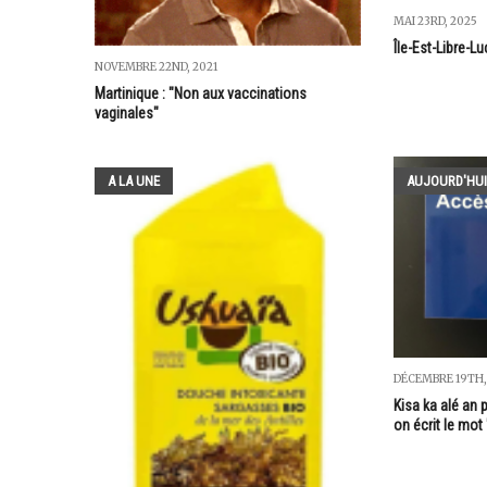
MAI 23RD, 2025
Île-Est-Libre-Luc
NOVEMBRE 22ND, 2021
Martinique : "Non aux vaccinations
vaginales"
A LA UNE
AUJOURD'HUI
DÉCEMBRE 19TH,
Kisa ka alé an 
on écrit le mot