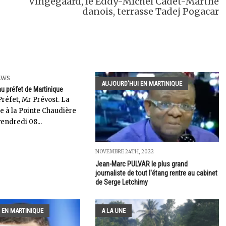
Vingegaard, le Eddy-Michel Cadet-Marthe
danois, terrasse Tadej Pogacar
EWS
AUJOURD'HUI EN MARTINIQUE
au préfet de Martinique
réfet, Mr Prévost. La
e à la Pointe Chaudière
endredi 08...
NOVEMBRE 24TH, 2022
Jean-Marc PULVAR le plus grand
journaliste de tout l'étang rentre au cabinet
de Serge Letchimy
 EN MARTINIQUE
A LA UNE