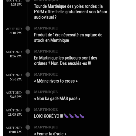
AOÛT 4TH
5:15 PM
Tour de Martinique des yoles rondes : la
FYRM offre-t-elle gratuitement son trésor
audiovisuel ?
MARTINIQUE
AOÛT 3RD
6:30 PM
Produit de 1ère nécessité en rupture de
stock en Martinique
MARTINIQUE
AOÛT 2ND
11:14 PM
En Martinique les pollueurs sont des
ordures ? Non. Des enculés-es !!!
MARTINIQUE
AOÛT 2ND
5:56 PM
« Mérine rivers to cross »
MARTINIQUE
AOÛT 2ND
5:48 PM
« Nou ka gadé MAS pasé »
MARTINIQUE
AOÛT 2ND
12:05 PM
LOÏC KOKÉ YO !!!
MARTINIQUE
AOÛT 2ND
8:08 AM
« Ferme ta d’yole »