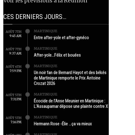
Voir les prévisions à la Réunion
CES DERNIERS JOURS…
MARTINIQUE
AOÛT 7TH
9:45 AM
Entre after-yole et after-gynéco
MARTINIQUE
AOÛT 7TH
9:37 AM
After-yole…Félix et bouées
MARTINIQUE
AOÛT 6TH
7:59 PM
Un noir fan de Bernard Hayot et des békés
de Martinique remporte le Prix Antoine
Crozat 2026
MARTINIQUE
AOÛT 5TH
7:31 PM
Écocide de l’Anse Meunier en Martinique :
L’Assaupamar dépose une plainte contre X
MARTINIQUE
AOÛT 5TH
7:16 PM
Hermann Rose -Élie …ça va mieux
MARTINIQUE