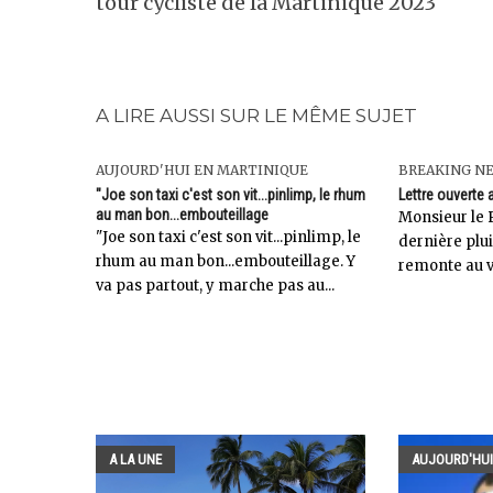
tour cycliste de la Martinique 2023
A LIRE AUSSI SUR LE MÊME SUJET
AUJOURD'HUI EN MARTINIQUE
BREAKING N
"Joe son taxi c'est son vit...pinlimp, le rhum
Lettre ouverte 
au man bon...embouteillage
Monsieur le P
"Joe son taxi c'est son vit...pinlimp, le
dernière plui
rhum au man bon...embouteillage. Y
remonte au v
va pas partout, y marche pas au...
A LA UNE
AUJOURD'HUI