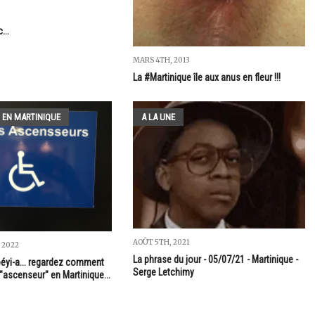
...
MARS 4TH, 2013
La #Martinique île aux anus en fleur !!!
 EN MARTINIQUE
A LA UNE
AOÛT 5TH, 2021
 2022
La phrase du jour - 05/07/21 - Martinique -
péyi-a... regardez comment
Serge Letchimy
 "ascenseur" en Martinique...