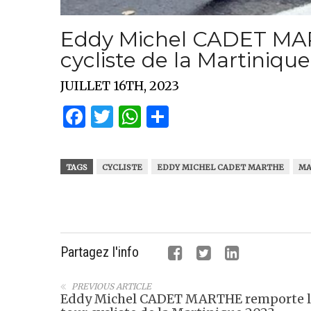
Eddy Michel CADET MAR
cycliste de la Martiniqu
JUILLET 16TH, 2023
Facebook
Twitter
WhatsApp
Partager
TAGS
CYCLISTE
EDDY MICHEL CADET MARTHE
MA
Partagez l'info
PREVIOUS ARTICLE
Eddy Michel CADET MARTHE remporte l