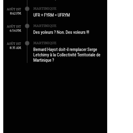
MARTINIQUE
AOÛT 1ST
8:42 PM
UFR + FYRM = UFRYM
MARTINIQUE
AOÛT 1ST
6:56 PM
Des yoleurs ? Non. Des voleurs !!!
MARTINIQUE
AOÛT 1ST
8:35 AM
Bernard Hayot doit-il remplacer Serge
Letchimy à la Collectivité Territoriale de
Martinique ?