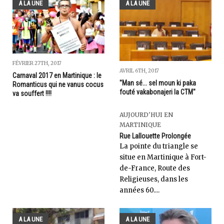
A LA UNE
A LA UNE
FÉVRIER 27TH, 2017
AVRIL 6TH, 2017
Carnaval 2017 en Martinique : le
"Man sé... sel moun ki paka
Romanticus qui ne vanus cocus
fouté vakabonajeri la CTM"
va souffert !!!!
AUJOURD'HUI EN
MARTINIQUE
Rue Lallouette Prolongée
La pointe du triangle se
situe en Martinique à Fort-
de-France, Route des
Religieuses, dans les
années 60....
A LA UNE
A LA UNE