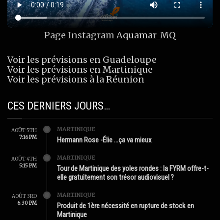
Page Instagram
Aquamar_MQ
Voir les prévisions en Guadeloupe
Voir les prévisions en Martinique
Voir les prévisions à la Réunion
CES DERNIERS JOURS…
MARTINIQUE
AOÛT 5TH
7:16 PM
Hermann Rose -Élie …ça va mieux
MARTINIQUE
AOÛT 4TH
5:15 PM
Tour de Martinique des yoles rondes : la FYRM offre-t-
elle gratuitement son trésor audiovisuel ?
MARTINIQUE
AOÛT 3RD
6:30 PM
Produit de 1ère nécessité en rupture de stock en
Martinique