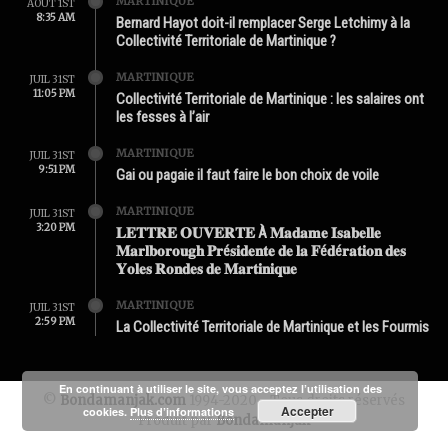
MARTINIQUE
AOÛT 1ST
8:35 AM
Bernard Hayot doit-il remplacer Serge Letchimy à la
Collectivité Territoriale de Martinique ?
MARTINIQUE
JUIL 31ST
11:05 PM
Collectivité Territoriale de Martinique : les salaires ont
les fesses à l’air
MARTINIQUE
JUIL 31ST
9:51 PM
Gai ou pagaie il faut faire le bon choix de voile
MARTINIQUE
JUIL 31ST
3:20 PM
𝐋𝐄𝐓𝐓𝐑𝐄 𝐎𝐔𝐕𝐄𝐑𝐓𝐄 À 𝐌𝐚𝐝𝐚𝐦𝐞 𝐈𝐬𝐚𝐛𝐞𝐥𝐥𝐞
𝐌𝐚𝐫𝐥𝐛𝐨𝐫𝐨𝐮𝐠𝐡 𝐏𝐫é𝐬𝐢𝐝𝐞𝐧𝐭𝐞 𝐝𝐞 𝐥𝐚 𝐅é𝐝é𝐫𝐚𝐭𝐢𝐨𝐧 𝐝𝐞𝐬
𝐘𝐨𝐥𝐞𝐬 𝐑𝐨𝐧𝐝𝐞𝐬 𝐝𝐞 𝐌𝐚𝐫𝐭𝐢𝐧𝐢𝐪𝐮𝐞
MARTINIQUE
JUIL 31ST
2:59 PM
La Collectivité Territoriale de Martinique et les Fourmis
En continuant à utiliser le site, vous acceptez l’utilisation des
©
Bondamanjak.com
1994-2020 - Tous droits réservés
Accepter
cookies.
Plus d’informations
Produit par
Bondamanjak