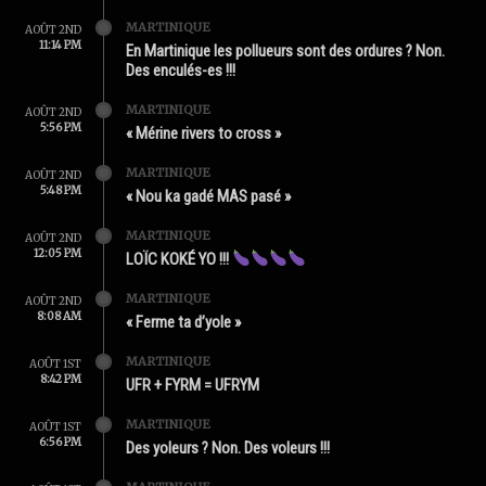
MARTINIQUE
AOÛT 2ND
11:14 PM
En Martinique les pollueurs sont des ordures ? Non.
Des enculés-es !!!
MARTINIQUE
AOÛT 2ND
5:56 PM
« Mérine rivers to cross »
MARTINIQUE
AOÛT 2ND
5:48 PM
« Nou ka gadé MAS pasé »
MARTINIQUE
AOÛT 2ND
12:05 PM
LOÏC KOKÉ YO !!!
MARTINIQUE
AOÛT 2ND
8:08 AM
« Ferme ta d’yole »
MARTINIQUE
AOÛT 1ST
8:42 PM
UFR + FYRM = UFRYM
MARTINIQUE
AOÛT 1ST
6:56 PM
Des yoleurs ? Non. Des voleurs !!!