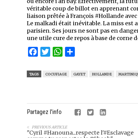
ou encore i an bay. Effectivement, la fu
véritable coup de billot en apprenant c
liaison prêtée à François #Hollande avec l
Le malkadi était inévitable. La miss est
parisien. Ses jours ne sont pas en dange
une utile cure de repos à base de corne de
Facebook
Twitter
WhatsApp
Partager
TAGS
COCUFIAGE
GAYET
HOLLANDE
MARTINIQ
Partagez l'info
PREVIOUS ARTICLE
"Cyril #Hanouna...respecte l'#Esclavage