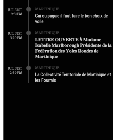
MARTINIQUE
JUIL 31ST
9:51 PM
Gai ou pagaie il faut faire le bon choix de
voile
MARTINIQUE
JUIL 31ST
3:20 PM
𝐋𝐄𝐓𝐓𝐑𝐄 𝐎𝐔𝐕𝐄𝐑𝐓𝐄 À 𝐌𝐚𝐝𝐚𝐦𝐞
𝐈𝐬𝐚𝐛𝐞𝐥𝐥𝐞 𝐌𝐚𝐫𝐥𝐛𝐨𝐫𝐨𝐮𝐠𝐡 𝐏𝐫é𝐬𝐢𝐝𝐞𝐧𝐭𝐞 𝐝𝐞 𝐥𝐚
𝐅é𝐝é𝐫𝐚𝐭𝐢𝐨𝐧 𝐝𝐞𝐬 𝐘𝐨𝐥𝐞𝐬 𝐑𝐨𝐧𝐝𝐞𝐬 𝐝𝐞
𝐌𝐚𝐫𝐭𝐢𝐧𝐢𝐪𝐮𝐞
MARTINIQUE
JUIL 31ST
2:59 PM
La Collectivité Territoriale de Martinique et
les Fourmis