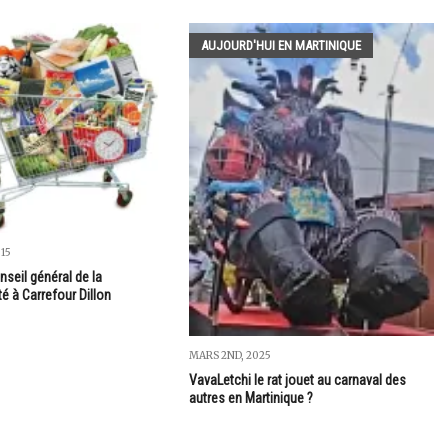
AUJOURD'HUI EN MARTINIQUE
15
seil général de la
té à Carrefour Dillon
MARS 2ND, 2025
VavaLetchi le rat jouet au carnaval des
autres en Martinique ?