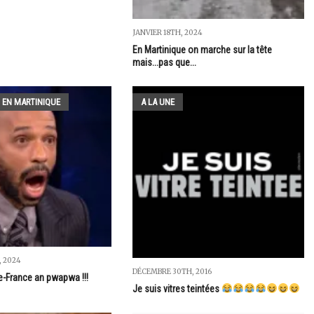
JANVIER 18TH, 2024
En Martinique on marche sur la tête
mais...pas que...
 EN MARTINIQUE
A LA UNE
 2024
DÉCEMBRE 30TH, 2016
-France an pwapwa !!!
Je suis vitres teintées