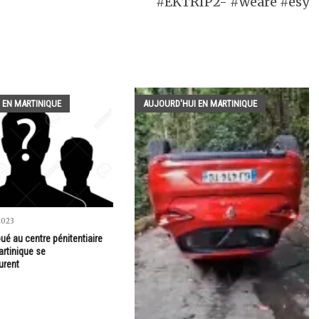
#EKTRIP2- #weare #esy
 EN MARTINIQUE
AUJOURD'HUI EN MARTINIQUE
2023
oué au centre pénitentiaire
rtinique se
urent