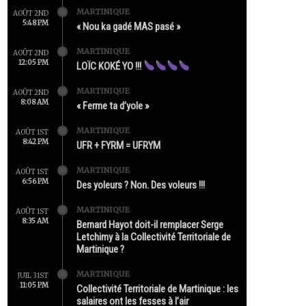
MARTINIQUE
AOÛT 2ND
5:48 PM
« Nou ka gadé MAS pasé »
MARTINIQUE
AOÛT 2ND
12:05 PM
LOÏC KOKÉ YO !!!
MARTINIQUE
AOÛT 2ND
8:08 AM
« Ferme ta d’yole »
MARTINIQUE
AOÛT 1ST
8:42 PM
UFR + FYRM = UFRYM
MARTINIQUE
AOÛT 1ST
6:56 PM
Des yoleurs ? Non. Des voleurs !!!
MARTINIQUE
AOÛT 1ST
8:35 AM
Bernard Hayot doit-il remplacer Serge
Letchimy à la Collectivité Territoriale de
Martinique ?
MARTINIQUE
JUIL 31ST
11:05 PM
Collectivité Territoriale de Martinique : les
salaires ont les fesses à l’air