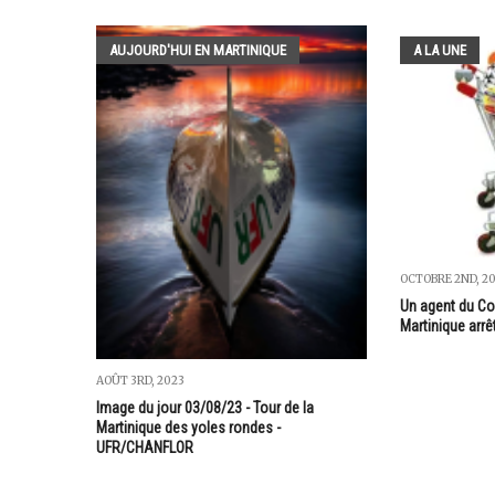
AUJOURD'HUI EN MARTINIQUE
A LA UNE
OCTOBRE 2ND, 20
Un agent du Con
Martinique arrê
AOÛT 3RD, 2023
Image du jour 03/08/23 - Tour de la
Martinique des yoles rondes -
UFR/CHANFLOR