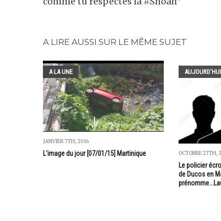
comme tu respectes la #Shoah"
A LIRE AUSSI SUR LE MÊME SUJET
A LA UNE
AUJOURD'HUI
JANVIER 7TH, 2016
L'image du jour [07/01/15] Martinique
OCTOBRE 27TH, 
Le policier écr
de Ducos en Ma
prénomme...La