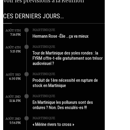
Voir les prévisions à la Réunion
CES DERNIERS JOURS…
MARTINIQUE
AOÛT 5TH
7:16 PM
Hermann Rose -Élie …ça va mieux
MARTINIQUE
AOÛT 4TH
5:15 PM
Tour de Martinique des yoles rondes : la
FYRM offre-t-elle gratuitement son trésor
audiovisuel ?
MARTINIQUE
AOÛT 3RD
6:30 PM
Produit de 1ère nécessité en rupture de
stock en Martinique
MARTINIQUE
AOÛT 2ND
11:14 PM
En Martinique les pollueurs sont des
ordures ? Non. Des enculés-es !!!
MARTINIQUE
AOÛT 2ND
5:56 PM
« Mérine rivers to cross »