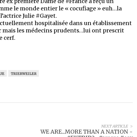
ture ex première Dame de #France a reçu un
omme le monde entier le « cocufiage » euh…la
’actrice Julie #Gayet.
 actuellement hospitalisée dans un établissement
r mais les médecins prudents…lui ont prescrit
 cerf.
UE
TRIERWEILER
NEXT ARTICLE
WE ARE...MORE THAN A NATION -