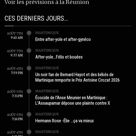
Voir les prévisions à la Réunion
CES DERNIERS JOURS…
MARTINIQUE
AOÛT 7TH
9:45 AM
Entre after-yole et after-gynéco
MARTINIQUE
AOÛT 7TH
9:37 AM
After-yole…Félix et bouées
MARTINIQUE
AOÛT 6TH
7:59 PM
Un noir fan de Bernard Hayot et des békés de
Martinique remporte le Prix Antoine Crozat 2026
MARTINIQUE
AOÛT 5TH
7:31 PM
Écocide de l’Anse Meunier en Martinique :
L’Assaupamar dépose une plainte contre X
MARTINIQUE
AOÛT 5TH
7:16 PM
Hermann Rose -Élie …ça va mieux
MARTINIQUE
AOÛT 4TH