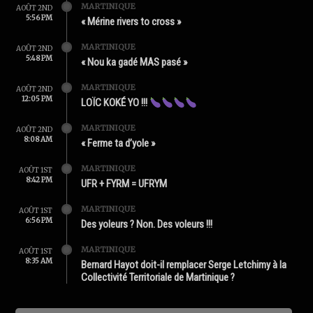
MARTINIQUE
AOÛT 2ND
5:56 PM
« Mérine rivers to cross »
MARTINIQUE
AOÛT 2ND
5:48 PM
« Nou ka gadé MAS pasé »
MARTINIQUE
AOÛT 2ND
12:05 PM
LOÏC KOKÉ YO !!!
MARTINIQUE
AOÛT 2ND
8:08 AM
« Ferme ta d’yole »
MARTINIQUE
AOÛT 1ST
8:42 PM
UFR + FYRM = UFRYM
MARTINIQUE
AOÛT 1ST
6:56 PM
Des yoleurs ? Non. Des voleurs !!!
MARTINIQUE
AOÛT 1ST
8:35 AM
Bernard Hayot doit-il remplacer Serge Letchimy à la
Collectivité Territoriale de Martinique ?