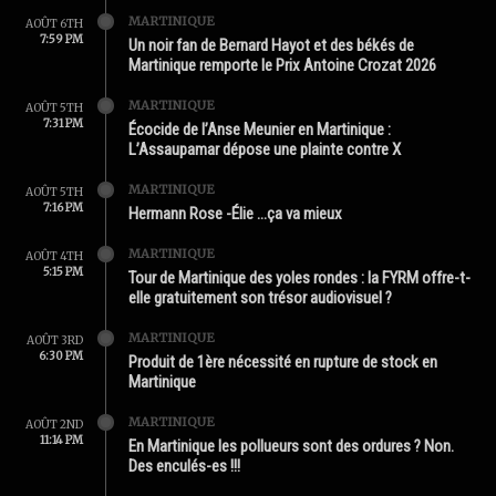
MARTINIQUE
AOÛT 6TH
7:59 PM
Un noir fan de Bernard Hayot et des békés de
Martinique remporte le Prix Antoine Crozat 2026
MARTINIQUE
AOÛT 5TH
7:31 PM
Écocide de l’Anse Meunier en Martinique :
L’Assaupamar dépose une plainte contre X
MARTINIQUE
AOÛT 5TH
7:16 PM
Hermann Rose -Élie …ça va mieux
MARTINIQUE
AOÛT 4TH
5:15 PM
Tour de Martinique des yoles rondes : la FYRM offre-t-
elle gratuitement son trésor audiovisuel ?
MARTINIQUE
AOÛT 3RD
6:30 PM
Produit de 1ère nécessité en rupture de stock en
Martinique
MARTINIQUE
AOÛT 2ND
11:14 PM
En Martinique les pollueurs sont des ordures ? Non.
Des enculés-es !!!