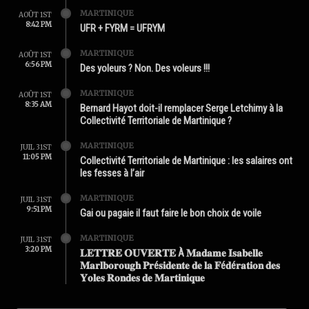
MARTINIQUE
AOÛT 1ST
8:42 PM
UFR + FYRM = UFRYM
MARTINIQUE
AOÛT 1ST
6:56 PM
Des yoleurs ? Non. Des voleurs !!!
MARTINIQUE
AOÛT 1ST
8:35 AM
Bernard Hayot doit-il remplacer Serge Letchimy à la
Collectivité Territoriale de Martinique ?
MARTINIQUE
JUIL 31ST
11:05 PM
Collectivité Territoriale de Martinique : les salaires ont
les fesses à l’air
MARTINIQUE
JUIL 31ST
9:51 PM
Gai ou pagaie il faut faire le bon choix de voile
MARTINIQUE
JUIL 31ST
3:20 PM
𝐋𝐄𝐓𝐓𝐑𝐄 𝐎𝐔𝐕𝐄𝐑𝐓𝐄 À 𝐌𝐚𝐝𝐚𝐦𝐞 𝐈𝐬𝐚𝐛𝐞𝐥𝐥𝐞
𝐌𝐚𝐫𝐥𝐛𝐨𝐫𝐨𝐮𝐠𝐡 𝐏𝐫é𝐬𝐢𝐝𝐞𝐧𝐭𝐞 𝐝𝐞 𝐥𝐚 𝐅é𝐝é𝐫𝐚𝐭𝐢𝐨𝐧 𝐝𝐞𝐬
𝐘𝐨𝐥𝐞𝐬 𝐑𝐨𝐧𝐝𝐞𝐬 𝐝𝐞 𝐌𝐚𝐫𝐭𝐢𝐧𝐢𝐪𝐮𝐞