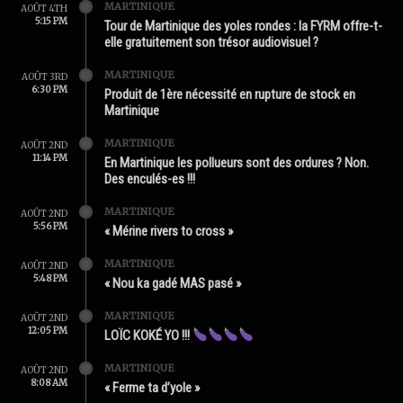
MARTINIQUE
AOÛT 4TH
5:15 PM
Tour de Martinique des yoles rondes : la FYRM offre-t-
elle gratuitement son trésor audiovisuel ?
MARTINIQUE
AOÛT 3RD
6:30 PM
Produit de 1ère nécessité en rupture de stock en
Martinique
MARTINIQUE
AOÛT 2ND
11:14 PM
En Martinique les pollueurs sont des ordures ? Non.
Des enculés-es !!!
MARTINIQUE
AOÛT 2ND
5:56 PM
« Mérine rivers to cross »
MARTINIQUE
AOÛT 2ND
5:48 PM
« Nou ka gadé MAS pasé »
MARTINIQUE
AOÛT 2ND
12:05 PM
LOÏC KOKÉ YO !!!
MARTINIQUE
AOÛT 2ND
8:08 AM
« Ferme ta d’yole »