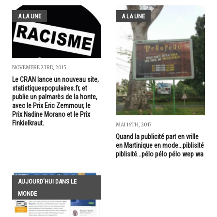
A LA UNE
A LA UNE
NOVEMBRE 23RD, 2015
Le CRAN lance un nouveau site,
statistiquespopulaires.fr, et
publie un palmarès de la honte,
avec le Prix Eric Zemmour, le
Prix Nadine Morano et le Prix
Finkielkraut.
MAI 16TH, 2017
Quand la publicité part en vrille
en Martinique en mode...piblisité
piblisité...pélo pélo pélo wep wa
AUJOURD'HUI DANS LE
MONDE