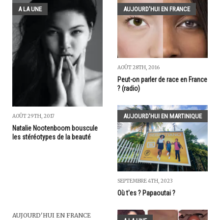
A LA UNE
AUJOURD'HUI EN FRANCE
AOÛT 28TH, 2016
Peut-on parler de race en France
? (radio)
AUJOURD'HUI EN MARTINIQUE
AOÛT 29TH, 2017
Natalie Nootenboom bouscule
les stéréotypes de la beauté
SEPTEMBRE 4TH, 2023
Où t'es ? Papaoutai ?
AUJOURD'HUI EN FRANCE