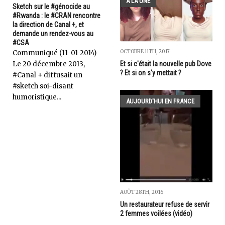
A LA UNE
Sketch sur le #génocide au
#Rwanda : le #CRAN rencontre
la direction de Canal +, et
demande un rendez-vous au
#CSA
OCTOBRE 11TH, 2017
Communiqué (11-01-2014)
Et si c'était la nouvelle pub Dove
Le 20 décembre 2013,
? Et si on s'y mettait ?
#Canal + diffusait un
#sketch soi-disant
humoristique...
AUJOURD'HUI EN FRANCE
AOÛT 28TH, 2016
Un restaurateur refuse de servir
2 femmes voilées (vidéo)