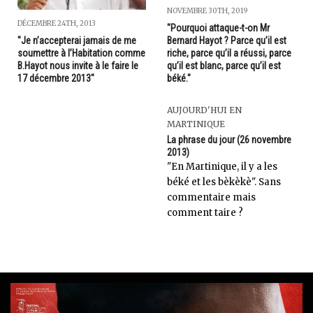
NOVEMBRE 30TH, 2019
DÉCEMBRE 24TH, 2013
"Pourquoi attaque-t-on Mr
Bernard Hayot ? Parce qu’il est
"Je n’accepterai jamais de me
riche, parce qu’il a réussi, parce
soumettre à l’Habitation comme
qu’il est blanc, parce qu’il est
B.Hayot nous invite à le faire le
béké."
17 décembre 2013"
AUJOURD'HUI EN
MARTINIQUE
La phrase du jour (26 novembre
2013)
"En Martinique, il y a les
béké et les bèkèkè". Sans
commentaire mais
comment taire ?