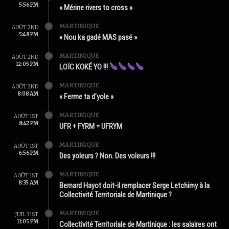
5:56 PM
« Mérine rivers to cross »
MARTINIQUE
AOÛT 2ND
5:48 PM
« Nou ka gadé MAS pasé »
MARTINIQUE
AOÛT 2ND
12:05 PM
LOÏC KOKÉ YO !!!
MARTINIQUE
AOÛT 2ND
8:08 AM
« Ferme ta d’yole »
MARTINIQUE
AOÛT 1ST
8:42 PM
UFR + FYRM = UFRYM
MARTINIQUE
AOÛT 1ST
6:56 PM
Des yoleurs ? Non. Des voleurs !!!
MARTINIQUE
AOÛT 1ST
8:35 AM
Bernard Hayot doit-il remplacer Serge Letchimy à la
Collectivité Territoriale de Martinique ?
MARTINIQUE
JUIL 31ST
11:05 PM
Collectivité Territoriale de Martinique : les salaires ont