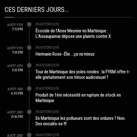
CES DERNIERS JOURS…
MARTINIQUE
AOÛT 5TH
7:31 PM
Écocide de l’Anse Meunier en Martinique :
L’Assaupamar dépose une plainte contre X
MARTINIQUE
AOÛT 5TH
7:16 PM
Hermann Rose -Élie …ça va mieux
MARTINIQUE
AOÛT 4TH
5:15 PM
Tour de Martinique des yoles rondes : la FYRM offre-t-
elle gratuitement son trésor audiovisuel ?
MARTINIQUE
AOÛT 3RD
6:30 PM
Produit de 1ère nécessité en rupture de stock en
Martinique
MARTINIQUE
AOÛT 2ND
11:14 PM
En Martinique les pollueurs sont des ordures ? Non.
Des enculés-es !!!
MARTINIQUE
AOÛT 2ND