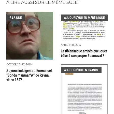
A LIRE AUSSI SUR LE MÊME SUJET
A LA UNE
AUJOURD'HUI EN MARTINIQUE
AVRIL 5TH, 2014
La #Martinique amnésique jouet
béké à son propre #carnaval ?
OCTOBRE 21ST, 2019
AUJOURD'HUI EN FRANCE
Soyons indulgents ...Emmanuel
"Bonda manman'w" de Reynal
vit en 1847...