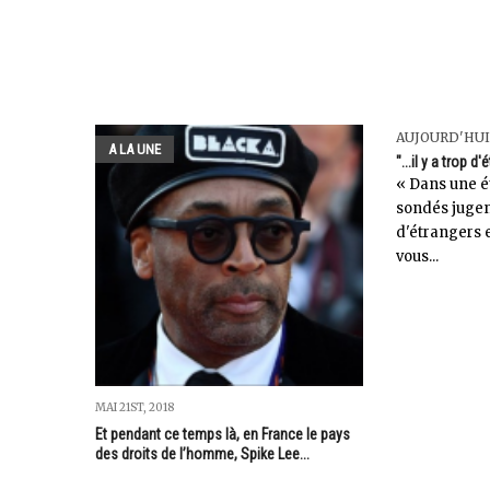
AUJOURD'HUI
A LA UNE
"...il y a trop 
« Dans une é
sondés jugent
d'étrangers 
vous...
MAI 21ST, 2018
Et pendant ce temps là, en France le pays
des droits de l’homme, Spike Lee...