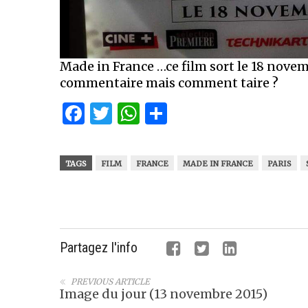
Made in France …ce film sort le 18 novem
commentaire mais comment taire ?
Facebook
Twitter
WhatsApp
Partager
TAGS
FILM
FRANCE
MADE IN FRANCE
PARIS
Partagez l'info
PREVIOUS ARTICLE
Image du jour (13 novembre 2015)