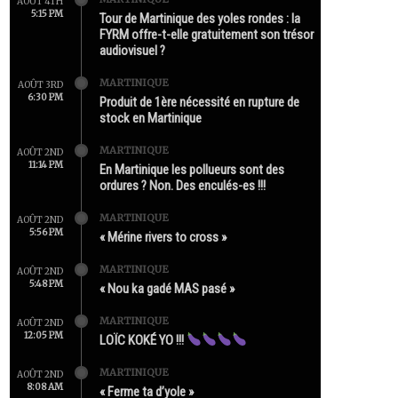
AOÛT 4TH
5:15 PM
Tour de Martinique des yoles rondes : la
FYRM offre-t-elle gratuitement son trésor
audiovisuel ?
MARTINIQUE
AOÛT 3RD
6:30 PM
Produit de 1ère nécessité en rupture de
stock en Martinique
MARTINIQUE
AOÛT 2ND
11:14 PM
En Martinique les pollueurs sont des
ordures ? Non. Des enculés-es !!!
MARTINIQUE
AOÛT 2ND
5:56 PM
« Mérine rivers to cross »
MARTINIQUE
AOÛT 2ND
5:48 PM
« Nou ka gadé MAS pasé »
MARTINIQUE
AOÛT 2ND
12:05 PM
LOÏC KOKÉ YO !!!
MARTINIQUE
AOÛT 2ND
8:08 AM
« Ferme ta d’yole »