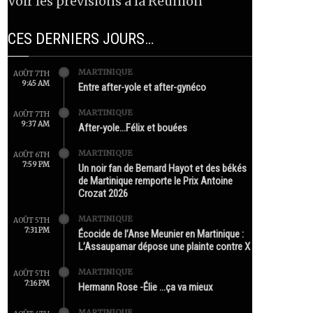
Voir les prévisions à la Réunion
CES DERNIERS JOURS…
MARTINIQUE
AOÛT 7TH
9:45 AM
Entre after-yole et after-gynéco
MARTINIQUE
AOÛT 7TH
9:37 AM
After-yole…Félix et bouées
MARTINIQUE
AOÛT 6TH
7:59 PM
Un noir fan de Bernard Hayot et des békés
de Martinique remporte le Prix Antoine
Crozat 2026
MARTINIQUE
AOÛT 5TH
7:31 PM
Écocide de l’Anse Meunier en Martinique :
L’Assaupamar dépose une plainte contre X
MARTINIQUE
AOÛT 5TH
7:16 PM
Hermann Rose -Élie …ça va mieux
MARTINIQUE