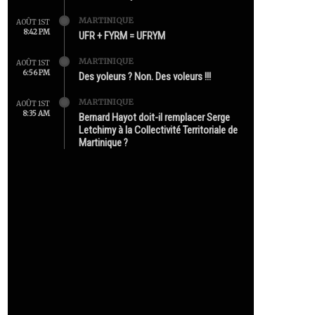
MARTINIQUE
AOÛT 1ST
8:42 PM
UFR + FYRM = UFRYM
MARTINIQUE
AOÛT 1ST
6:56 PM
Des yoleurs ? Non. Des voleurs !!!
MARTINIQUE
AOÛT 1ST
8:35 AM
Bernard Hayot doit-il remplacer Serge
Letchimy à la Collectivité Territoriale de
Martinique ?