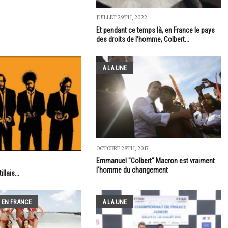
JUILLET 29TH, 2022
Et pendant ce temps là, en France le pays
des droits de l'homme, Colbert...
A LA UNE
OCTOBRE 28TH, 2017
Emmanuel "Colbert" Macron est vraiment
l'homme du changement
llais...
 EN FRANCE
A LA UNE