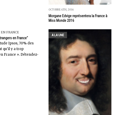
OCTOBRE 4TH, 2016
Morgane Edvige représentera la France à
Miss Monde 2016
 EN FRANCE
A LA UNE
d'étrangers en France"
tude Ipsos, 70% des
 qu'il y a trop
en France ». Détendez-