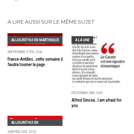
A LIRE AUSSI SUR LE MÊME SUJET
AUJOURD'HUI EN MARTINIQUE
A LA UNE
SEPTEMBRE 27TH, 2014
France-Antilles...cette semaine il
faudra tourner la page
DÉCEMBRE 2ND, 2015
Alfred Sinosa...I am afraid for
you
AUJOURD'HUI EN
GUADELOUPE
JANVIER 21ST, 2022