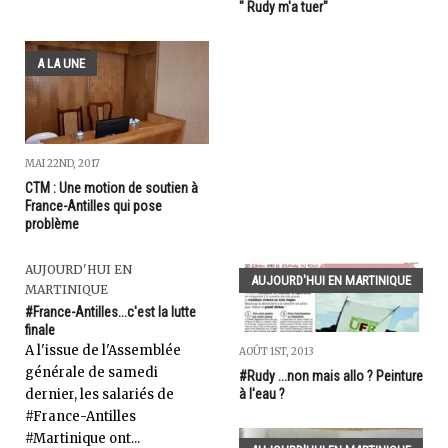
" Rudy m'a tuer"
A LA UNE
MAI 22ND, 2017
CTM : Une motion de soutien à
France-Antilles qui pose
problème
AUJOURD'HUI EN
AUJOURD'HUI EN MARTINIQUE
MARTINIQUE
#France-Antilles...c'est la lutte
finale
A l'issue de l'Assemblée
AOÛT 1ST, 2013
générale de samedi
#Rudy ...non mais allo ? Peinture
à l'eau ?
dernier, les salariés de
#France-Antilles
#Martinique ont...