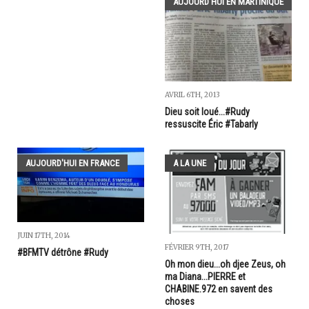
AUJOURD'HUI EN MARTINIQUE
AVRIL 6TH, 2013
Dieu soit loué...#Rudy
ressuscite Éric #Tabarly
AUJOURD'HUI EN FRANCE
A LA UNE
JUIN 17TH, 2014
FÉVRIER 9TH, 2017
#BFMTV détrône #Rudy
Oh mon dieu...oh djee Zeus, oh
ma Diana...PIERRE et
CHABINE.972 en savent des
choses