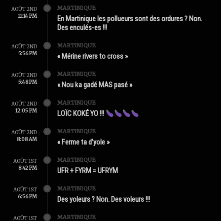
MARTINIQUE
AOÛT 2ND
11:14 PM
En Martinique les pollueurs sont des ordures ? Non.
Des enculés-es !!!
MARTINIQUE
AOÛT 2ND
5:56 PM
« Mérine rivers to cross »
MARTINIQUE
AOÛT 2ND
5:48 PM
« Nou ka gadé MAS pasé »
MARTINIQUE
AOÛT 2ND
12:05 PM
LOÏC KOKÉ YO !!!
MARTINIQUE
AOÛT 2ND
8:08 AM
« Ferme ta d’yole »
MARTINIQUE
AOÛT 1ST
8:42 PM
UFR + FYRM = UFRYM
MARTINIQUE
AOÛT 1ST
6:56 PM
Des yoleurs ? Non. Des voleurs !!!
MARTINIQUE
AOÛT 1ST