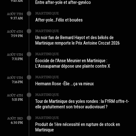
9:45 AM
Entre after-yole et after-gynéco
MARTINIQUE
AOÛT 7TH
9:37 AM
After-yole…Félix et bouées
MARTINIQUE
AOÛT 6TH
7:59 PM
Un noir fan de Bernard Hayot et des békés de
Martinique remporte le Prix Antoine Crozat 2026
MARTINIQUE
AOÛT 5TH
7:31 PM
Écocide de l’Anse Meunier en Martinique :
L’Assaupamar dépose une plainte contre X
MARTINIQUE
AOÛT 5TH
7:16 PM
Hermann Rose -Élie …ça va mieux
MARTINIQUE
AOÛT 4TH
5:15 PM
Tour de Martinique des yoles rondes : la FYRM offre-t-
elle gratuitement son trésor audiovisuel ?
MARTINIQUE
AOÛT 3RD
6:30 PM
Produit de 1ère nécessité en rupture de stock en
Martinique