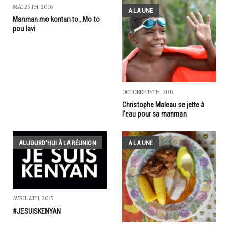
MAI 29TH, 2016
A LA UNE
Manman mo kontan to...Mo to
pou lavi
OCTOBRE 16TH, 2017
Christophe Maleau se jette à
l'eau pour sa manman
AUJOURD'HUI À LA RÉUNION
A LA UNE
AVRIL 4TH, 2015
#JESUISKENYAN