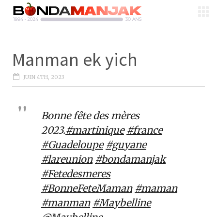
Manman ek yich
JUIN 4TH, 2023
Bonne fête des mères
2023.
#martinique
#france
#Guadeloupe
#guyane
#lareunion
#bondamanjak
#Fetedesmeres
#BonneFeteMaman
#maman
#manman
#Maybelline