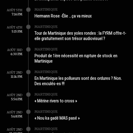
MARTINIQUE
AOÛT 5TH
7:16 PM
Hermann Rose -Élie …ça va mieux
MARTINIQUE
AOÛT 4TH
5:15 PM
Tour de Martinique des yoles rondes : la FYRM offre-t-
elle gratuitement son trésor audiovisuel ?
MARTINIQUE
AOÛT 3RD
6:30 PM
Produit de 1ère nécessité en rupture de stock en
Martinique
MARTINIQUE
AOÛT 2ND
11:14 PM
En Martinique les pollueurs sont des ordures ? Non.
Des enculés-es !!!
MARTINIQUE
AOÛT 2ND
5:56 PM
« Mérine rivers to cross »
MARTINIQUE
AOÛT 2ND
5:48 PM
« Nou ka gadé MAS pasé »
MARTINIQUE
AOÛT 2ND