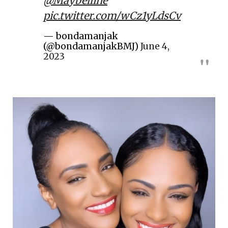
@Maybelline
pic.twitter.com/wCz1yLdsCv
— bondamanjak
(@bondamanjakBMJ)
June 4,
2023