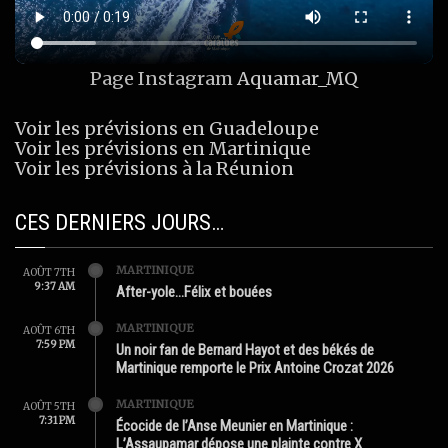
Page Instagram
Aquamar_MQ
Voir les prévisions en Guadeloupe
Voir les prévisions en Martinique
Voir les prévisions à la Réunion
CES DERNIERS JOURS…
MARTINIQUE
AOÛT 7TH
9:37 AM
After-yole…Félix et bouées
MARTINIQUE
AOÛT 6TH
7:59 PM
Un noir fan de Bernard Hayot et des békés de
Martinique remporte le Prix Antoine Crozat 2026
MARTINIQUE
AOÛT 5TH
7:31 PM
Écocide de l’Anse Meunier en Martinique :
L’Assaupamar dépose une plainte contre X