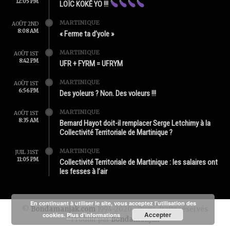
12:05 PM
LOÏC KOKÉ YO !!!
MARTINIQUE
AOÛT 2ND
8:08 AM
« Ferme ta d’yole »
MARTINIQUE
AOÛT 1ST
8:42 PM
UFR + FYRM = UFRYM
MARTINIQUE
AOÛT 1ST
6:56 PM
Des yoleurs ? Non. Des voleurs !!!
MARTINIQUE
AOÛT 1ST
8:35 AM
Bernard Hayot doit-il remplacer Serge Letchimy à la
Collectivité Territoriale de Martinique ?
MARTINIQUE
JUIL 31ST
11:05 PM
Collectivité Territoriale de Martinique : les salaires ont
les fesses à l’air
En continuant à utiliser le site, vous acceptez l’utilisation des
©
Bondamanjak.com
1994-2020 - Tous droits réservés
Accepter
cookies.
Plus d’informations
Produit par
Bondamanjak