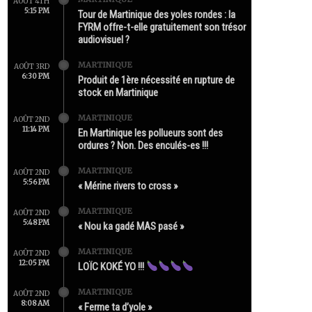
AOÛT 4TH
5:15 PM
Tour de Martinique des yoles rondes : la
FYRM offre-t-elle gratuitement son trésor
audiovisuel ?
MARTINIQUE
AOÛT 3RD
6:30 PM
Produit de 1ère nécessité en rupture de
stock en Martinique
MARTINIQUE
AOÛT 2ND
11:14 PM
En Martinique les pollueurs sont des
ordures ? Non. Des enculés-es !!!
MARTINIQUE
AOÛT 2ND
5:56 PM
« Mérine rivers to cross »
MARTINIQUE
AOÛT 2ND
5:48 PM
« Nou ka gadé MAS pasé »
MARTINIQUE
AOÛT 2ND
12:05 PM
LOÏC KOKÉ YO !!!
MARTINIQUE
AOÛT 2ND
8:08 AM
« Ferme ta d’yole »