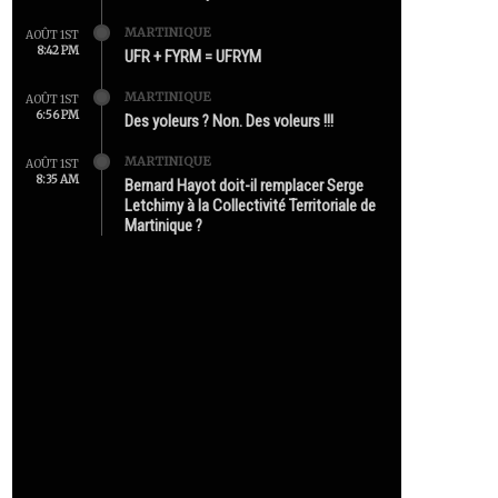
MARTINIQUE
AOÛT 1ST
8:42 PM
UFR + FYRM = UFRYM
MARTINIQUE
AOÛT 1ST
6:56 PM
Des yoleurs ? Non. Des voleurs !!!
MARTINIQUE
AOÛT 1ST
8:35 AM
Bernard Hayot doit-il remplacer Serge
Letchimy à la Collectivité Territoriale de
Martinique ?