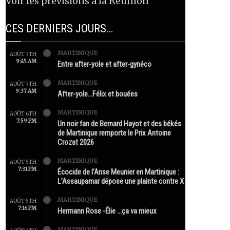
Voir les prévisions à la Réunion
CES DERNIERS JOURS…
MARTINIQUE
AOÛT 7TH
9:45 AM
Entre after-yole et after-gynéco
MARTINIQUE
AOÛT 7TH
9:37 AM
After-yole…Félix et bouées
MARTINIQUE
AOÛT 6TH
7:59 PM
Un noir fan de Bernard Hayot et des békés
de Martinique remporte le Prix Antoine
Crozat 2026
MARTINIQUE
AOÛT 5TH
7:31 PM
Écocide de l’Anse Meunier en Martinique :
L’Assaupamar dépose une plainte contre X
MARTINIQUE
AOÛT 5TH
7:16 PM
Hermann Rose -Élie …ça va mieux
MARTINIQUE