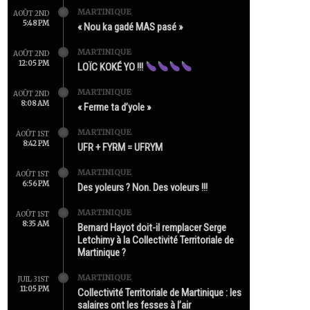
MARTINIQUE
AOÛT 2ND
5:48 PM
« Nou ka gadé MAS pasé »
MARTINIQUE
AOÛT 2ND
12:05 PM
LOÏC KOKÉ YO !!!
MARTINIQUE
AOÛT 2ND
8:08 AM
« Ferme ta d’yole »
MARTINIQUE
AOÛT 1ST
8:42 PM
UFR + FYRM = UFRYM
MARTINIQUE
AOÛT 1ST
6:56 PM
Des yoleurs ? Non. Des voleurs !!!
MARTINIQUE
AOÛT 1ST
8:35 AM
Bernard Hayot doit-il remplacer Serge
Letchimy à la Collectivité Territoriale de
Martinique ?
MARTINIQUE
JUIL 31ST
11:05 PM
Collectivité Territoriale de Martinique : les
salaires ont les fesses à l’air