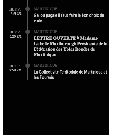
MARTINIQUE
JUIL 31ST
9:51 PM
Gai ou pagaie il faut faire le bon choix de
voile
MARTINIQUE
JUIL 31ST
3:20 PM
𝐋𝐄𝐓𝐓𝐑𝐄 𝐎𝐔𝐕𝐄𝐑𝐓𝐄 À 𝐌𝐚𝐝𝐚𝐦𝐞
𝐈𝐬𝐚𝐛𝐞𝐥𝐥𝐞 𝐌𝐚𝐫𝐥𝐛𝐨𝐫𝐨𝐮𝐠𝐡 𝐏𝐫é𝐬𝐢𝐝𝐞𝐧𝐭𝐞 𝐝𝐞 𝐥𝐚
𝐅é𝐝é𝐫𝐚𝐭𝐢𝐨𝐧 𝐝𝐞𝐬 𝐘𝐨𝐥𝐞𝐬 𝐑𝐨𝐧𝐝𝐞𝐬 𝐝𝐞
𝐌𝐚𝐫𝐭𝐢𝐧𝐢𝐪𝐮𝐞
MARTINIQUE
JUIL 31ST
2:59 PM
La Collectivité Territoriale de Martinique et
les Fourmis