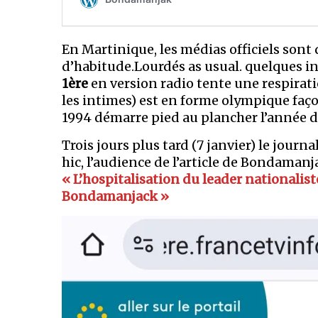
En Martinique, les médias officiels sont
d’habitude.Lourdés as usual. quelques i
1ère
en version radio tente une respiratio
les intimes) est en forme olympique faç
1994 démarre pied au plancher l’année d
Trois jours plus tard (7 janvier) le journa
hic, l’audience de l’article de Bondamanja
« L’hospitalisation du leader nationaliste 
Bondamanjack »