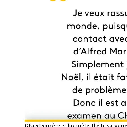
GE est sincère et honnête. Il cite sa sourc