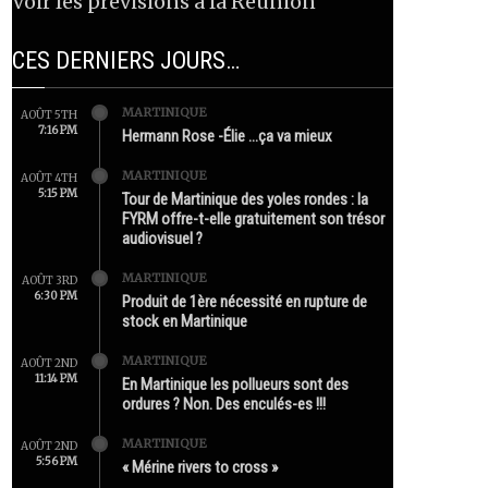
Voir les prévisions à la Réunion
CES DERNIERS JOURS…
MARTINIQUE
AOÛT 5TH
7:16 PM
Hermann Rose -Élie …ça va mieux
MARTINIQUE
AOÛT 4TH
5:15 PM
Tour de Martinique des yoles rondes : la
FYRM offre-t-elle gratuitement son trésor
audiovisuel ?
MARTINIQUE
AOÛT 3RD
6:30 PM
Produit de 1ère nécessité en rupture de
stock en Martinique
MARTINIQUE
AOÛT 2ND
11:14 PM
En Martinique les pollueurs sont des
ordures ? Non. Des enculés-es !!!
MARTINIQUE
AOÛT 2ND
5:56 PM
« Mérine rivers to cross »